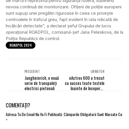
de marfă îl reprezintă pentru siguranța rutieră, subliniind
nevoia continuă de monitorizare. Ofițerii de poliție europeni
sunt supuși unei pregătiri riguroase în ceea ce privește
controalele în traficul greu, fapt evident în rata ridicată de
încălcări detectate”, a declarat șeful Grupului de lucru
operațional ROADPOL, comisarul-șef Jana Peleskova, de la
Poliția Republicii de control.
ROADPOL 2024
PRECEDENT
URMĂTOR
Jungheinrich, o nouă
eActros 600 a trecut
serie de transpaleți
cu succes toate testele
electrici pietonali
înainte de începerea
producției de serie
COMENTAȚI?
Adresa Ta De Email Nu Va Fi Publicată.
Câmpurile Obligatorii Sunt Marcate Cu
*