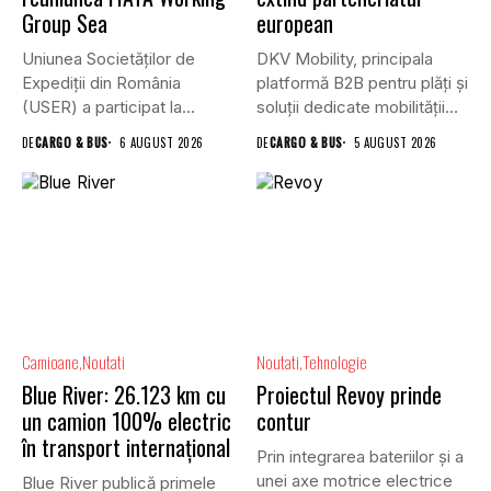
Group Sea
european
Uniunea Societăților de
DKV Mobility, principala
Expediții din România
platformă B2B pentru plăți și
(USER) a participat la
soluții dedicate mobilității
reuniunea online...
rutiere,...
DE
CARGO & BUS
6 AUGUST 2026
DE
CARGO & BUS
5 AUGUST 2026
Camioane
Noutati
Noutati
Tehnologie
Blue River: 26.123 km cu
Proiectul Revoy prinde
un camion 100% electric
contur
în transport internațional
Prin integrarea bateriilor și a
unei axe motrice electrice
Blue River publică primele