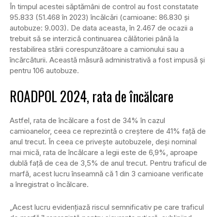
În timpul acestei săptămâni de control au fost constatate
95.833 (51.468 în 2023) încălcări (camioane: 86.830 și
autobuze: 9.003). De data aceasta, în 2.467 de ocazii a
trebuit să se interzică continuarea călătoriei până la
restabilirea stării corespunzătoare a camionului sau a
încărcăturii. Această măsură administrativă a fost impusă și
pentru 106 autobuze.
ROADPOL 2024, rata de încălcare
Astfel, rata de încălcare a fost de 34% în cazul
camioanelor, ceea ce reprezintă o creștere de 41% față de
anul trecut. În ceea ce privește autobuzele, deși nominal
mai mică, rata de încălcare a legii este de 6,9%, aproape
dublă față de cea de 3,5% de anul trecut. Pentru traficul de
marfă, acest lucru înseamnă că 1 din 3 camioane verificate
a înregistrat o încălcare.
„Acest lucru evidențiază riscul semnificativ pe care traficul