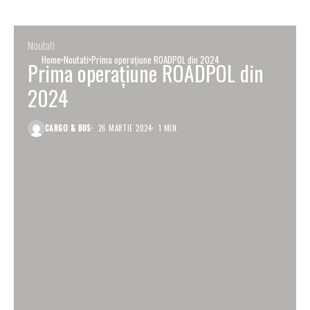
Noutati
Home
Noutati
Prima operațiune ROADPOL din 2024
Prima operațiune ROADPOL din
2024
CARGO & BUS
26 MARTIE 2024
1 MIN.