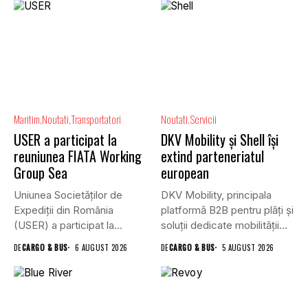
Maritim
Noutati
Transportatori
Noutati
Servicii
USER a participat la
DKV Mobility și Shell își
reuniunea FIATA Working
extind parteneriatul
Group Sea
european
Uniunea Societăților de
DKV Mobility, principala
Expediții din România
platformă B2B pentru plăți și
(USER) a participat la
soluții dedicate mobilității
reuniunea online...
rutiere,...
DE
CARGO & BUS
6 AUGUST 2026
DE
CARGO & BUS
5 AUGUST 2026