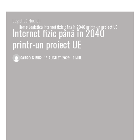
Logistică
Noutati
Home
Logistică
Internet fizic până în 2040 printr-un proiect UE
Internet fizic până în 2040
printr-un proiect UE
CARGO & BUS
16 AUGUST 2025
2 MIN.