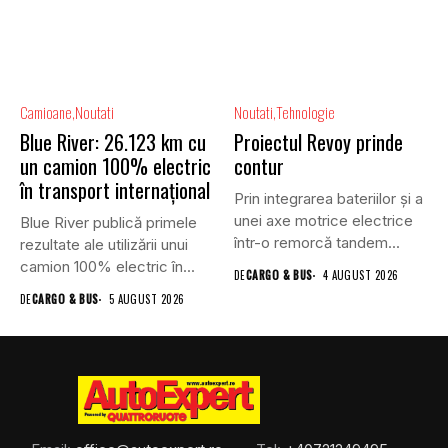
Camioane
Noutati
Noutati
Tehnologie
Blue River: 26.123 km cu
Proiectul Revoy prinde
un camion 100% electric
contur
în transport internațional
Prin integrarea bateriilor și a
unei axe motrice electrice
Blue River publică primele
într-o remorcă tandem...
rezultate ale utilizării unui
camion 100% electric în...
DE
CARGO & BUS
4 AUGUST 2026
DE
CARGO & BUS
5 AUGUST 2026