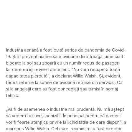
Industria aeriană a fost lovită serios de pandemia de Covid-
19. Și în prezent numeroase avioane din întreaga lume sunt
blocate la sol sau zboară cu un număr redus de pasageri.
Iar cererea îşi revine foarte lent. ”Nu vom recupera toată
capacitatea pierdută”, a declarat Willie Walsh. Și, evident,
făcea referire la sutele de avioane retrase din serviciu. Ca
şi la angajaţii care au fost concediaţi sau trimişi în şomaj
tehnic.
„Va fi de asemenea o industrie mai prudentă. Nu mă aştept
să vedem fuziuni şi achiziţii. În principal pentru că oamenii
vor fi foarte atenţi cu privire la lichidităţile de care dispun”, a
mai spus Willie Walsh. Cel care, reamintim, a fost director