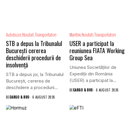
Autobuze
Noutati
Transportatori
Maritim
Noutati
Transportatori
STB a depus la Tribunalul
USER a participat la
București cererea
reuniunea FIATA Working
deschiderii procedurii de
Group Sea
insolvență
Uniunea Societăților de
Expediții din România
STB a depus joi, la Tribunalul
(USER) a participat la
Bucureşti, cererea de
reuniunea online...
deschidere a procedurii...
DE
CARGO & BUS
6 AUGUST 2026
DE
CARGO & BUS
6 AUGUST 2026