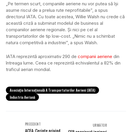
„Pe termen scurt, companiile aeriene nu vor putea să îşi
asume riscul de a prelua rute neprofitabile”, a spus
directorul IATA. Cu toate acestea, Willie Walsh nu crede că
această criză a subminat modelul de business al
companiilor aeriene regionale. Și nici pe cel al
transportatorilor de tip low-cost. „Nimic nu a schimbat
natura competitivă a industriei”, a spus Walsh.
IATA reprezintă aproximativ 290 de
companii aeriene
din
întreaga lume. Ceea ce reprezintă echivalentul a 82% din
traficul aerian mondial.
Asociaţia Internaţională A Transportatorilor Aerieni (IATA)
Industria Aeriană
PRECEDENT
URMĂTOR
ACEA: Cerințe privind
CFR angajează ingineri