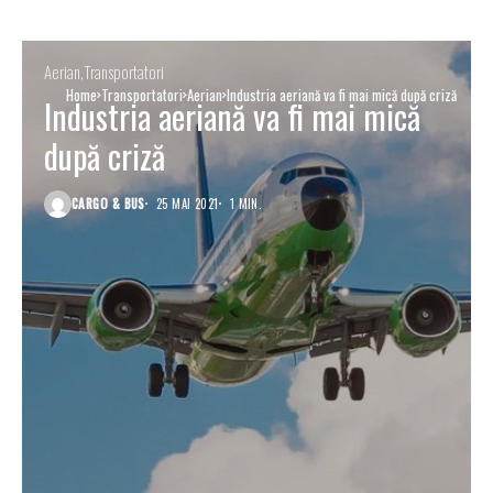
Aerian
Transportatori
Home
Transportatori
Aerian
Industria aeriană va fi mai mică după criză
Industria aeriană va fi mai mică
după criză
CARGO & BUS
25 MAI 2021
1 MIN.