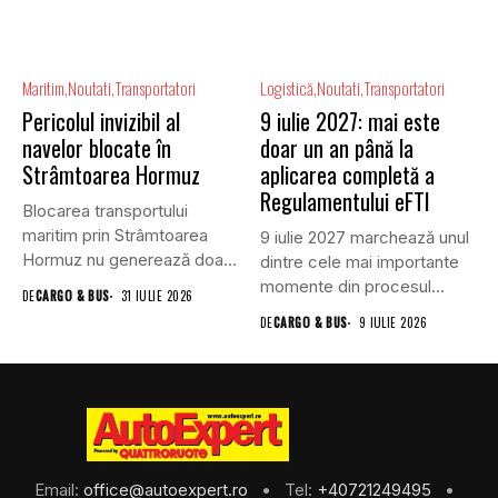
Maritim
Noutati
Transportatori
Logistică
Noutati
Transportatori
Pericolul invizibil al
9 iulie 2027: mai este
navelor blocate în
doar un an până la
Strâmtoarea Hormuz
aplicarea completă a
Regulamentului eFTI
Blocarea transportului
maritim prin Strâmtoarea
9 iulie 2027 marchează unul
Hormuz nu generează doar
dintre cele mai importante
efecte economice și...
momente din procesul...
DE
CARGO & BUS
31 IULIE 2026
DE
CARGO & BUS
9 IULIE 2026
Email:
office@autoexpert.ro
• Tel:
+40721249495
•