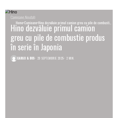
Camioane
Noutati
Home
Camioane
Hino dezvăluie primul camion greu cu pile de combustie
Hino dezvăluie primul camion
produs în serie în Japonia
greu cu pile de combustie produs
în serie în Japonia
CARGO & BUS
29 SEPTEMBRIE 2025
2 MIN.