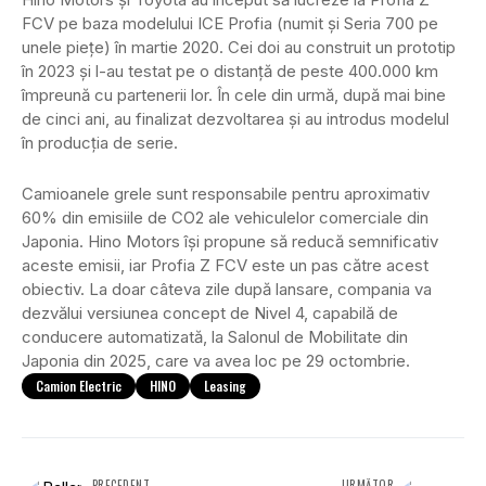
FCV pe baza modelului ICE Profia (numit și Seria 700 pe
unele piețe) în martie 2020. Cei doi au construit un prototip
în 2023 și l-au testat pe o distanță de peste 400.000 km
împreună cu partenerii lor. În cele din urmă, după mai bine
de cinci ani, au finalizat dezvoltarea și au introdus modelul
în producția de serie.
Camioanele grele sunt responsabile pentru aproximativ
60% din emisiile de CO2 ale vehiculelor comerciale din
Japonia. Hino Motors își propune să reducă semnificativ
aceste emisii, iar Profia Z FCV este un pas către acest
obiectiv. La doar câteva zile după lansare, compania va
dezvălui versiunea concept de Nivel 4, capabilă de
conducere automatizată, la Salonul de Mobilitate din
Japonia din 2025, care va avea loc pe 29 octombrie.
Camion Electric
HINO
Leasing
PRECEDENT
URMĂTOR