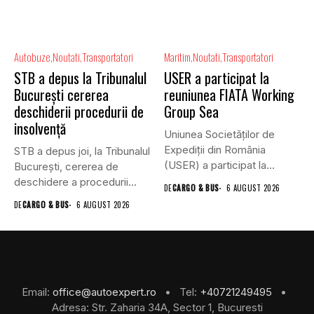
Autobuze
Noutati
Transportatori
Maritim
Noutati
Transportatori
STB a depus la Tribunalul
USER a participat la
București cererea
reuniunea FIATA Working
deschiderii procedurii de
Group Sea
insolvență
Uniunea Societăților de
Expediții din România
STB a depus joi, la Tribunalul
(USER) a participat la
Bucureşti, cererea de
reuniunea online...
deschidere a procedurii...
DE
CARGO & BUS
6 AUGUST 2026
DE
CARGO & BUS
6 AUGUST 2026
Email:
office@autoexpert.ro
• Tel:
+40721249495
•
Adresa: Str. Zaharia 34A, Sector 1, Bucuresti