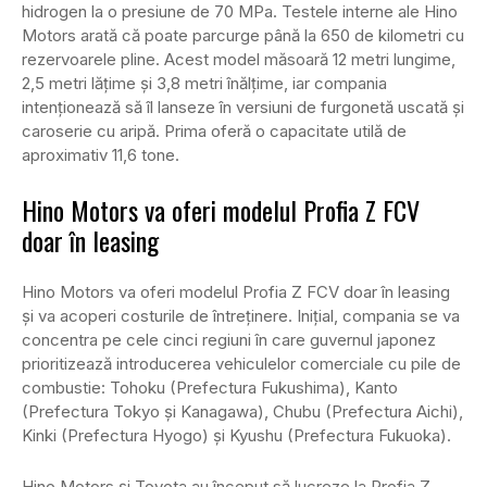
hidrogen la o presiune de 70 MPa. Testele interne ale Hino
Motors arată că poate parcurge până la 650 de kilometri cu
rezervoarele pline. Acest model măsoară 12 metri lungime,
2,5 metri lățime și 3,8 metri înălțime, iar compania
intenționează să îl lanseze în versiuni de furgonetă uscată și
caroserie cu aripă. Prima oferă o capacitate utilă de
aproximativ 11,6 tone.
Hino Motors va oferi modelul Profia Z FCV
doar în leasing
Hino Motors va oferi modelul Profia Z FCV doar în leasing
și va acoperi costurile de întreținere. Inițial, compania se va
concentra pe cele cinci regiuni în care guvernul japonez
prioritizează introducerea vehiculelor comerciale cu pile de
combustie: Tohoku (Prefectura Fukushima), Kanto
(Prefectura Tokyo și Kanagawa), Chubu (Prefectura Aichi),
Kinki (Prefectura Hyogo) și Kyushu (Prefectura Fukuoka).
Hino Motors și Toyota au început să lucreze la Profia Z