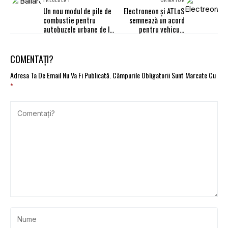
Un nou modul de pile de
Electroneon și ATLoS
combustie pentru
semnează un acord
autobuzele urbane de la
pentru vehicule
Ballard
autonome
COMENTAȚI?
Adresa Ta De Email Nu Va Fi Publicată.
Câmpurile Obligatorii Sunt Marcate Cu
*