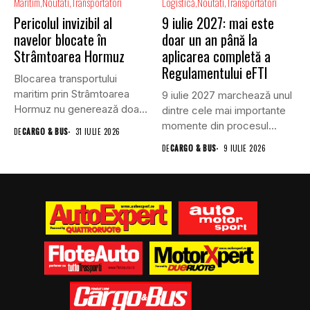
Maritim
Noutati
Transportatori
Logistică
Noutati
Transportatori
Pericolul invizibil al
9 iulie 2027: mai este
navelor blocate în
doar un an până la
Strâmtoarea Hormuz
aplicarea completă a
Regulamentului eFTI
Blocarea transportului
maritim prin Strâmtoarea
9 iulie 2027 marchează unul
Hormuz nu generează doar
dintre cele mai importante
efecte economice și...
momente din procesul...
DE
CARGO & BUS
31 IULIE 2026
DE
CARGO & BUS
9 IULIE 2026