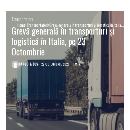
Transportatori
Home
Transportatori
Grevă generală în transporturi și logistică în Italia,
Grevă generală în transporturi și
pe 23 Octombrie
logistică în Italia, pe 23
Octombrie
CARGO & BUS
22 OCTOMBRIE 2020
1 MIN.