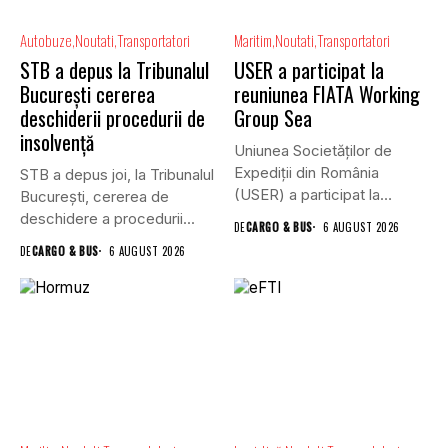
Autobuze
Noutati
Transportatori
Maritim
Noutati
Transportatori
STB a depus la Tribunalul
USER a participat la
București cererea
reuniunea FIATA Working
deschiderii procedurii de
Group Sea
insolvență
Uniunea Societăților de
Expediții din România
STB a depus joi, la Tribunalul
(USER) a participat la
Bucureşti, cererea de
reuniunea online...
deschidere a procedurii...
DE
CARGO & BUS
6 AUGUST 2026
DE
CARGO & BUS
6 AUGUST 2026