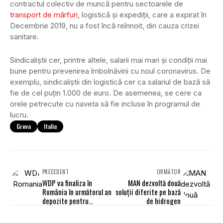
contractul colectiv de muncă pentru sectoarele de
transport de mărfuri
, logistică și expediții, care a expirat în
Decembrie 2019, nu a fost încă reînnoit, din cauza crizei
sanitare.
Sindicaliștii cer, printre altele, salarii mai mari și condiții mai
bune pentru prevenirea îmbolnăvirii cu noul coronavirus. De
exemplu, sindicaliștii din logistică cer ca salariul de bază să
fie de cel puțin 1.000 de euro. De asemenea, se cere ca
orele petrecute cu naveta să fie incluse în programul de
lucru.
Greva
Italia
PRECEDENT
URMĂTOR
WDP va finaliza în
MAN dezvoltă două
România în următorul an
soluții diferite pe bază
depozite pentru
de hidrogen
Decathlon, Carrefour,
Profi și Ursus