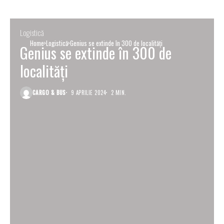
Logistică
Home
Logistică
Genius se extinde în 300 de localități
Genius se extinde în 300 de
localități
CARGO & BUS
9 APRILIE 2024
2 MIN.