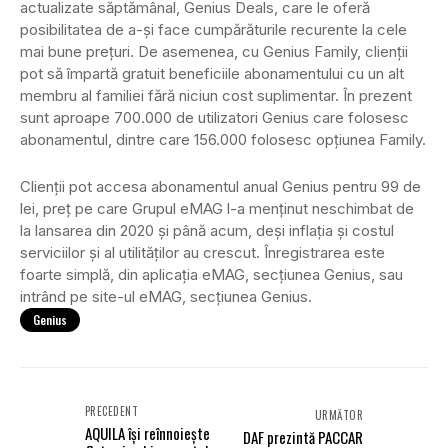
actualizate săptămânal, Genius Deals, care le oferă
posibilitatea de a-și face cumpărăturile recurente la cele
mai bune prețuri. De asemenea, cu Genius Family, clienții
pot să împartă gratuit beneficiile abonamentului cu un alt
membru al familiei fără niciun cost suplimentar. În prezent
sunt aproape 700.000 de utilizatori Genius care folosesc
abonamentul, dintre care 156.000 folosesc opțiunea Family.
Clienții pot accesa abonamentul anual Genius pentru 99 de
lei, preț pe care Grupul eMAG l-a menținut neschimbat de
la lansarea din 2020 și până acum, deși inflația și costul
serviciilor și al utilităților au crescut. Înregistrarea este
foarte simplă, din aplicația eMAG, secțiunea Genius, sau
intrând pe site-ul eMAG, secțiunea Genius.
Genius
PRECEDENT
URMĂTOR
AQUILA își reînnoiește
DAF prezintă PACCAR