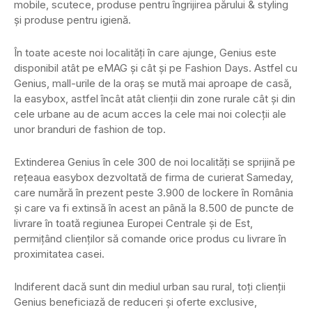
mobile, scutece, produse pentru îngrijirea părului & styling
și produse pentru igienă.
În toate aceste noi localități în care ajunge, Genius este
disponibil atât pe eMAG și cât și pe Fashion Days. Astfel cu
Genius, mall-urile de la oraș se mută mai aproape de casă,
la easybox, astfel încât atât clienții din zone rurale cât și din
cele urbane au de acum acces la cele mai noi colecții ale
unor branduri de fashion de top.
Extinderea Genius în cele 300 de noi localități se sprijină pe
rețeaua easybox dezvoltată de firma de curierat Sameday,
care numără în prezent peste 3.900 de lockere în România
și care va fi extinsă în acest an până la 8.500 de puncte de
livrare în toată regiunea Europei Centrale și de Est,
permițând clienților să comande orice produs cu livrare în
proximitatea casei.
Indiferent dacă sunt din mediul urban sau rural, toți clienții
Genius beneficiază de reduceri și oferte exclusive,