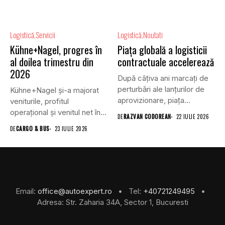
Logistică
Servicii
Logistică
Noutati
Kühne+Nagel, progres în
Piața globală a logisticii
al doilea trimestru din
contractuale accelerează
2026
După câțiva ani marcați de
perturbări ale lanțurilor de
Kühne+Nagel și-a majorat
aprovizionare, piața
veniturile, profitul
globală...
operațional și venitul net în
DE
RAZVAN CODOREAN
22 IULIE 2026
al doilea...
DE
CARGO & BUS
23 IULIE 2026
Email:
office@autoexpert.ro
• Tel:
+40721249495
•
Adresa: Str. Zaharia 34A, Sector 1, Bucuresti