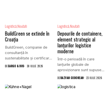
Logistică
Noutati
Logistică
Noutati
BuildGreen se extinde în
Depourile de containere,
Croația
element strategic al
lanțurilor logistice
BuildGreen, companie de
moderne
consultanță în
sustenabilitate și certificare
Într-o perioadă în care
a clădirilor, și VGP,...
lanțurile globale de
DE
CARGO & BUS
30 IULIE 2026
aprovizionare sunt supuse
unei presiuni...
DE
RAZVAN CODOREAN
23 IULIE 2026