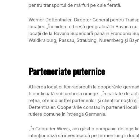
pentru transportul de mărfuri pe cale ferată.
Werner Dettenthaler, Director General pentru Transp
locației: „Închidem o breșă geografică în Bavaria cu l
locații de la Bavaria Superioară până în Franconia S
Waldkraiburg, Passau, Straubing, Nuremberg și Bayr
Parteneriate puternice
Afilierea locației Konradsreuth la cooperările germa
fi continuată sub umbrela orange. „În calitate de ac
rețea, oferind astfel partenerilor și clienților noștri ș
Dettenthaler. Cooperările constau în parteneri loca
rutiere comune în întreaga Germania.
„În Gebrüder Weiss, am găsit o companie de logistică
intenționează să investească pe termen lung în locaț