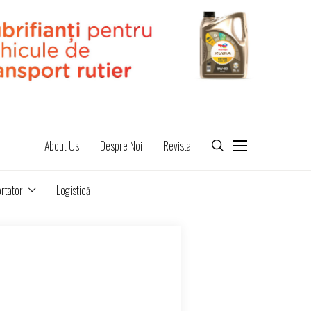
About Us
Despre Noi
Revista
rtatori
Logistică