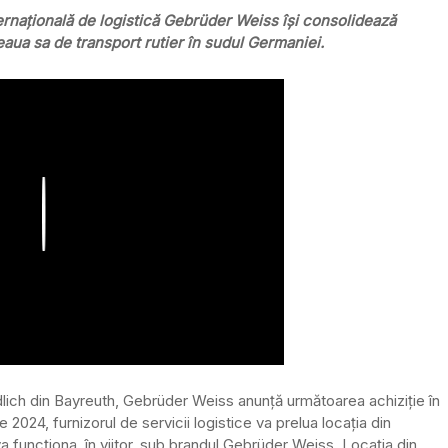
rnațională de logistică Gebrüder Weiss își consolidează
țeaua sa de transport rutier în sudul Germaniei.
Play
lich din Bayreuth, Gebrüder Weiss anunță următoarea achiziție în
2024, furnizorul de servicii logistice va prelua locația din
funcționa, în viitor, sub brandul Gebrüder Weiss. Locația din