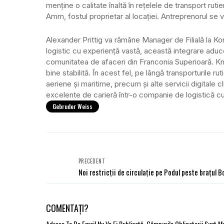
menține o calitate înaltă în rețelele de transport rut
Amm, fostul proprietar al locației. Antreprenorul 
Alexander Prittig va rămâne Manager de Filială la 
logistic cu experiență vastă, această integrare aduc
comunitatea de afaceri din Franconia Superioară. Kn
bine stabilită. În acest fel, pe lângă transporturile rut
aeriene și maritime, precum și alte servicii digitale cl
excelente de carieră într-o companie de logistică cu 
Gebruder Weiss
PRECEDENT
Noi restricții de circulație pe Podul peste brațul 
COMENTAȚI?
Adresa Ta De Email Nu Va Fi Publicată.
Câmpurile Obligatorii Sunt 