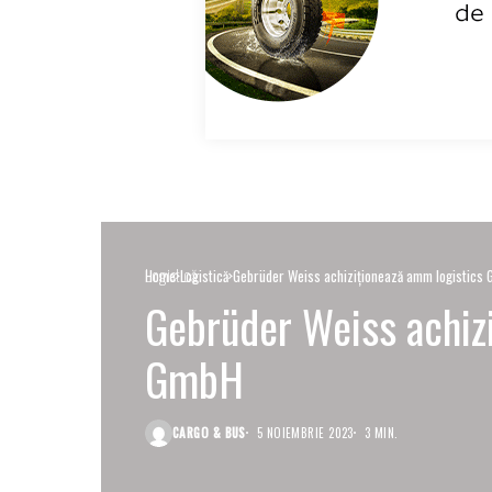
Logistică
Home
Logistică
Gebrüder Weiss achiziționează amm logistics
Gebrüder Weiss achiz
GmbH
CARGO & BUS
5 NOIEMBRIE 2023
3 MIN.