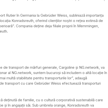
ort Rutier în Germania la Gebrüder Weiss, subliniază importanța
ocația Konradsreuth, oferind clienților noștri o rețea extinsă de
uperioară”. Compania deține deja filiale proprii în Memmingen,
euth.
ne de transport de mărfuri generale, Cargoline și NG.network, va
ționar al NG.network, suntem bucuroși să includem o altă locație în
i mai multă stabilitate pentru transporturile lor”, adaugă
li de transport cu care Gebrüder Weiss efectuează transporturi
 deținută de familie, cu o cultură corporativă sustenabilă care
ie și în angajații săi. Sub umbrela orange, Konradsreuth va