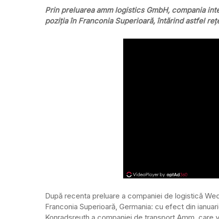
Prin preluarea amm logistics GmbH, compania inte
poziția în Franconia Superioară, întărind astfel re
După recenta preluare a companiei de logistică Wed
Franconia Superioară, Germania: cu efect din ianuarie 
Konradsreuth a companiei de transport Amm, care va 