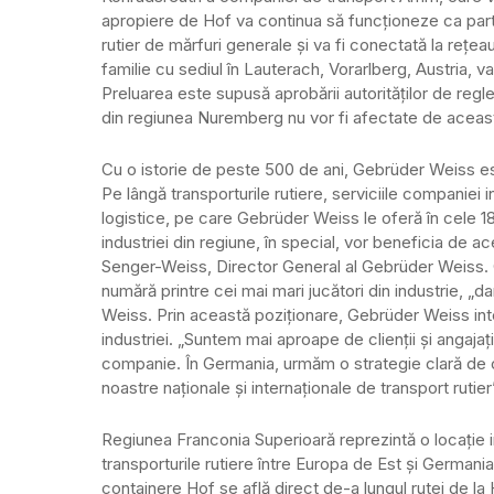
apropiere de Hof va continua să funcționeze ca par
rutier de mărfuri generale și va fi conectată la rețea
familie cu sediul în Lauterach, Vorarlberg, Austria, va
Preluarea este supusă aprobării autorităților de reg
din regiunea Nuremberg nu vor fi afectate de aceast
Cu o istorie de peste 500 de ani, Gebrüder Weiss e
Pe lângă transporturile rutiere, serviciile companiei i
logistice, pe care Gebrüder Weiss le oferă în cele 180
industriei din regiune, în special, vor beneficia de 
Senger-Weiss, Director General al Gebrüder Weiss. C
numără printre cei mai mari jucători din industrie, „
Weiss. Prin această poziționare, Gebrüder Weiss inten
industriei. „Suntem mai aproape de clienții și angajați
companie. În Germania, urmăm o strategie clară de cr
noastre naționale și internaționale de transport rutier
Regiunea Franconia Superioară reprezintă o locație in
transporturile rutiere între Europa de Est și Germania
containere Hof se află direct de-a lungul rutei de la 