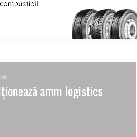
 GmbH
iționează amm logistics