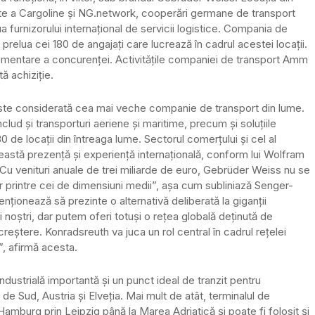
te a Cargoline și NG.network, cooperări germane de transport
ua furnizorului internațional de servicii logistice. Compania de
 prelua cei 180 de angajați care lucrează în cadrul acestei locații.
lementare a concurenței. Activitățile companiei de transport Amm
ă achiziție.
ste considerată cea mai veche companie de transport din lume.
nclud și transporturi aeriene și maritime, precum și soluțiile
 de locații din întreaga lume. Sectorul comerțului și cel al
această prezență și experiență internațională, conform lui Wolfram
u venituri anuale de trei miliarde de euro, Gebrüder Weiss nu se
dar printre cei de dimensiuni medii”, așa cum subliniază Senger-
ționează să prezinte o alternativă deliberată la giganții
i noștri, dar putem oferi totuși o rețea globală deținută de
eștere. Konradsreuth va juca un rol central în cadrul rețelei
”, afirmă acesta.
dustrială importantă și un punct ideal de tranzit pentru
 de Sud, Austria și Elveția. Mai mult de atât, terminalul de
Hamburg prin Leipzig până la Marea Adriatică și poate fi folosit și