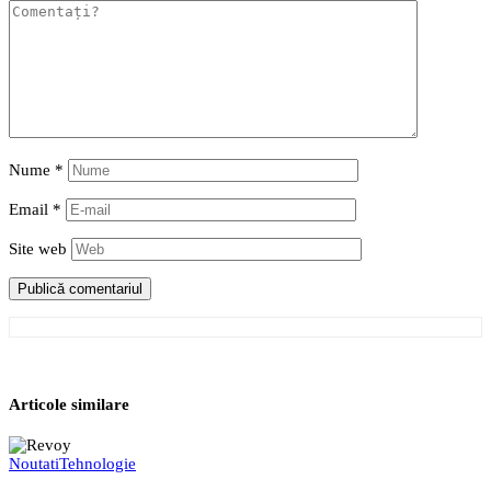
Nume
*
Email
*
Site web
Articole similare
Noutati
Tehnologie