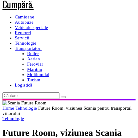
Camioane
Autobuze
Vehicule speciale
Remorci
Servicii
Tehnologie
Transportatori
Rutier
Aerian
Feroviar
Maritim
Multimodal
Turism
Logistică
Home
Tehnologie
Future Room, viziunea Scania pentru transportul
viitorului
Tehnologie
Future Room, viziunea Scania