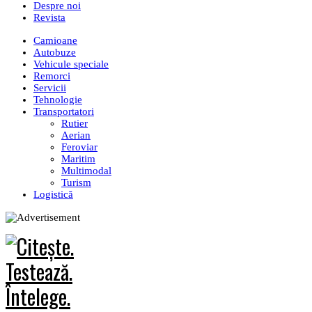
Despre noi
Revista
Camioane
Autobuze
Vehicule speciale
Remorci
Servicii
Tehnologie
Transportatori
Rutier
Aerian
Feroviar
Maritim
Multimodal
Turism
Logistică