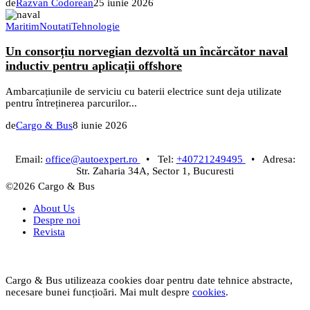
de
Razvan Codorean
25 iunie 2026
Maritim
Noutati
Tehnologie
Un consorțiu norvegian dezvoltă un încărcător naval
inductiv pentru aplicații offshore
Ambarcațiunile de serviciu cu baterii electrice sunt deja utilizate
pentru întreținerea parcurilor...
de
Cargo & Bus
8 iunie 2026
Email:
office@autoexpert.ro
• Tel:
+40721249495
• Adresa:
Str. Zaharia 34A, Sector 1, Bucuresti
©2026 Cargo & Bus
About Us
Despre noi
Revista
Cargo & Bus utilizeaza cookies doar pentru date tehnice abstracte,
necesare bunei funcțioări. Mai mult despre
cookies
.