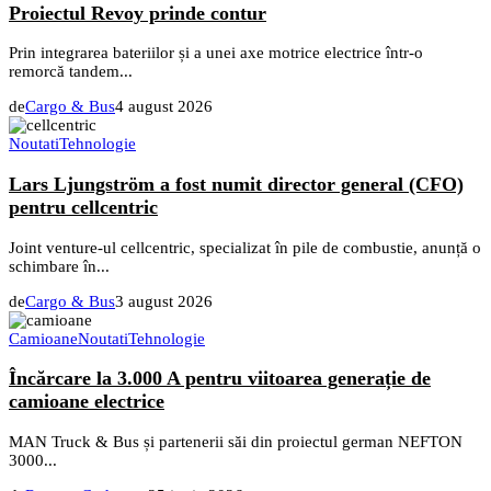
Proiectul Revoy prinde contur
Prin integrarea bateriilor și a unei axe motrice electrice într-o
remorcă tandem...
de
Cargo & Bus
4 august 2026
Noutati
Tehnologie
Lars Ljungström a fost numit director general (CFO)
pentru cellcentric
Joint venture-ul cellcentric, specializat în pile de combustie, anunță o
schimbare în...
de
Cargo & Bus
3 august 2026
Camioane
Noutati
Tehnologie
Încărcare la 3.000 A pentru viitoarea generație de
camioane electrice
MAN Truck & Bus și partenerii săi din proiectul german NEFTON
3000...