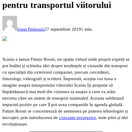
pentru transportul viitorului
Ionut Paduraru
27 septembrie 2019
1 min.
Scania a lansat Future Room, un spațiu virtual unde proprii experți se
pot întâlni și schimba idei despre tendințele și viziunile din transport
cu specialiști din exteriorul companiei, precum cercetători,
futurologi, videografi și scriitori. Împreună, aceștia vor trasa o
imagine asupra transportului viitorului.
Scania își propune să
împărtășească mai mult din viziunea sa asupra a cum va arăta
trecerea către un sistem de transport sustenabil. Aceasta subliniază
impactul pozitiv pe care îl pot avea companiile în agenda globală.
Future Room se concentrează de asemenea pe puterea tehnologiei și
inovației, prin introducerea de
concepte progresive
, teste pilot și idei
revoluționare.