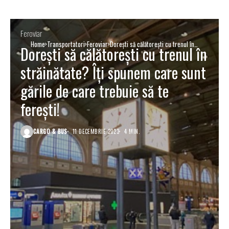
Feroviar
Home
Transportatori
Feroviar
Dorești să călătorești cu trenul în
Dorești să călătorești cu trenul în
străinătate? Îți spunem care sunt gările de
care trebuie să te ferești!
străinătate? Îți spunem care sunt
gările de care trebuie să te
ferești!
CARGO & BUS
11 DECEMBRIE 2023
4 MIN.