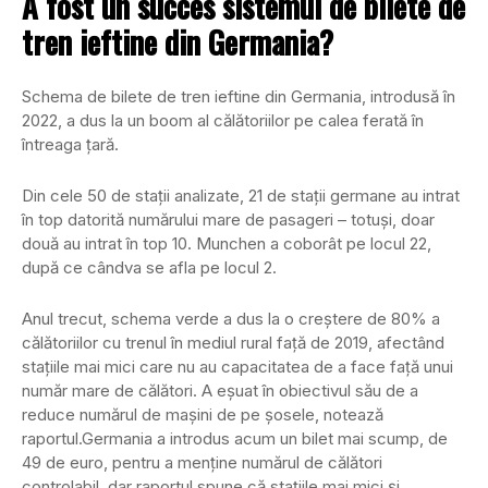
A fost un succes sistemul de bilete de
tren ieftine din Germania?
Schema de bilete de tren ieftine din Germania, introdusă în
2022, a dus la un boom al călătoriilor pe calea ferată în
întreaga țară.
Din cele 50 de stații analizate, 21 de stații germane au intrat
în top datorită numărului mare de pasageri – totuși, doar
două au intrat în top 10. Munchen a coborât pe locul 22,
după ce cândva se afla pe locul 2.
Anul trecut, schema verde a dus la o creștere de 80% a
călătoriilor cu trenul în mediul rural față de 2019, afectând
stațiile mai mici care nu au capacitatea de a face față unui
număr mare de călători. A eșuat în obiectivul său de a
reduce numărul de mașini de pe șosele, notează
raportul.Germania a introdus acum un bilet mai scump, de
49 de euro, pentru a menține numărul de călători
controlabil, dar raportul spune că stațiile mai mici și