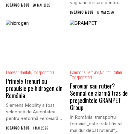
Acesta care va asigura,...
vagoane militare pentru
DE
CARGO & BUS
28 MAI 2026
NATO, iar...
DE
CARGO & BUS
18 MAI 2026
Feroviar
Noutati
Transportatori
Camioane
Feroviar
Noutati
Rutier
Transportatori
Primele trenuri cu
Feroviar sau rutier?
propulsie pe hidrogen din
Semnal de alarmă tras de
România
președintele GRAMPET
Siemens Mobility a fost
Group
selectată de Autoritatea
În România, transportul
pentru Reformă Feroviară
feroviar „este tratat fiscal
(ARF) din...
DE
CARGO & BUS
1 MAI 2026
mai dur decât rutierul”,