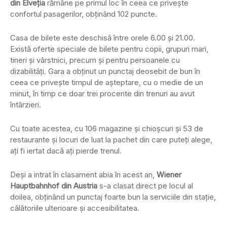
din Elveția
rămâne pe primul loc în ceea ce privește
confortul pasagerilor, obținând 102 puncte.
Casa de bilete este deschisă între orele 6.00 și 21.00.
Există oferte speciale de bilete pentru copii, grupuri mari,
tineri și vârstnici, precum și pentru persoanele cu
dizabilități. Gara a obținut un punctaj deosebit de bun în
ceea ce privește timpul de așteptare, cu o medie de un
minut, în timp ce doar trei procente din trenuri au avut
întârzieri.
Cu toate acestea, cu 106 magazine și chioșcuri și 53 de
restaurante și locuri de luat la pachet din care puteți alege,
ați fi iertat dacă ați pierde trenul.
Deși a intrat în clasament abia în acest an,
Wiener
Hauptbahnhof din Austria
s-a clasat direct pe locul al
doilea, obținând un punctaj foarte bun la serviciile din stație,
călătoriile ulterioare și accesibilitatea.