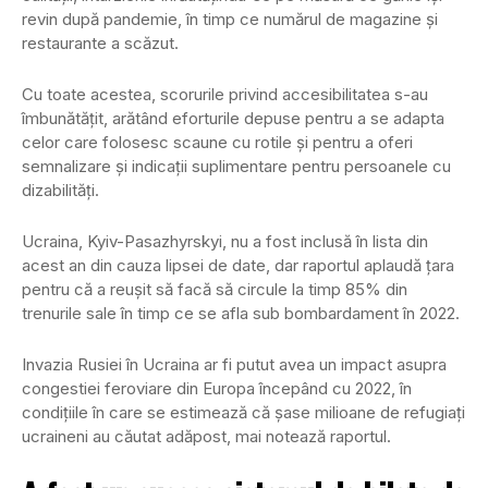
revin după pandemie, în timp ce numărul de magazine și
restaurante a scăzut.
Cu toate acestea, scorurile privind accesibilitatea s-au
îmbunătățit, arătând eforturile depuse pentru a se adapta
celor care folosesc scaune cu rotile și pentru a oferi
semnalizare și indicații suplimentare pentru persoanele cu
dizabilități.
Ucraina, Kyiv-Pasazhyrskyi, nu a fost inclusă în lista din
acest an din cauza lipsei de date, dar raportul aplaudă țara
pentru că a reușit să facă să circule la timp 85% din
trenurile sale în timp ce se afla sub bombardament în 2022.
Invazia Rusiei în Ucraina ar fi putut avea un impact asupra
congestiei feroviare din Europa începând cu 2022, în
condițiile în care se estimează că șase milioane de refugiați
ucraineni au căutat adăpost, mai notează raportul.