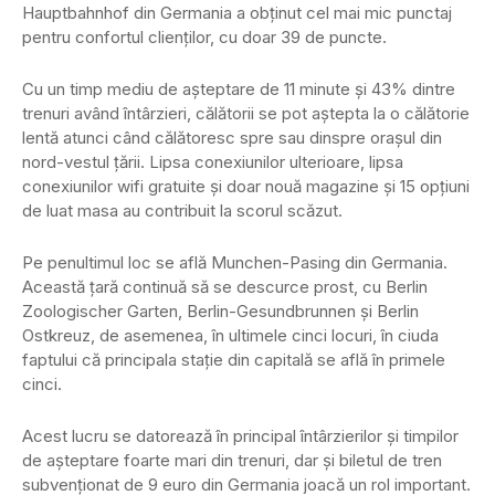
Hauptbahnhof din Germania a obținut cel mai mic punctaj
pentru confortul clienților, cu doar 39 de puncte.
Cu un timp mediu de așteptare de 11 minute și 43% dintre
trenuri având întârzieri, călătorii se pot aștepta la o călătorie
lentă atunci când călătoresc spre sau dinspre orașul din
nord-vestul țării. Lipsa conexiunilor ulterioare, lipsa
conexiunilor wifi gratuite și doar nouă magazine și 15 opțiuni
de luat masa au contribuit la scorul scăzut.
Pe penultimul loc se află Munchen-Pasing din Germania.
Această țară continuă să se descurce prost, cu Berlin
Zoologischer Garten, Berlin-Gesundbrunnen și Berlin
Ostkreuz, de asemenea, în ultimele cinci locuri, în ciuda
faptului că principala stație din capitală se află în primele
cinci.
Acest lucru se datorează în principal întârzierilor și timpilor
de așteptare foarte mari din trenuri, dar și biletul de tren
subvenționat de 9 euro din Germania joacă un rol important.