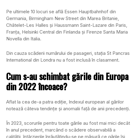
Pe ultimele 10 locuri se află Essen Hauptbahnhof din
Germania, Birmingham New Street din Marea Britanie,
Châtelet-Les Halles și Haussmann Saint-Lazare din Paris,
Franța, Helsinki Central din Finlanda și Firenze Santa Maria
Novella din Italia.
Din cauza scăderii numărului de pasageri, stația St Pancras
International din Londra nu a fost inclusă în clasament.
Cum s-au schimbat gările din Europa
din 2022 încoace?
Aflat la cea de-a patra ediție, Indexul european al gărilor
notează câteva tendințe și anomalii față de anii precedenți.
În 2023, scorurile pentru toate gările au fost mai mici decât
în anul precedent, marcând o scădere observabilă a
calității, întârzierile înrăutățindu-se pe măsură ce gările își