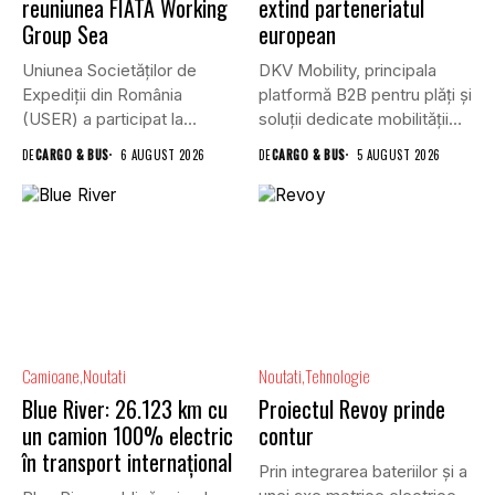
reuniunea FIATA Working
extind parteneriatul
Group Sea
european
Uniunea Societăților de
DKV Mobility, principala
Expediții din România
platformă B2B pentru plăți și
(USER) a participat la
soluții dedicate mobilității
reuniunea online...
rutiere,...
DE
CARGO & BUS
6 AUGUST 2026
DE
CARGO & BUS
5 AUGUST 2026
Camioane
Noutati
Noutati
Tehnologie
Blue River: 26.123 km cu
Proiectul Revoy prinde
un camion 100% electric
contur
în transport internațional
Prin integrarea bateriilor și a