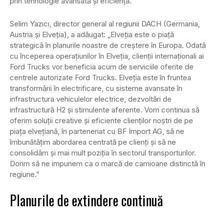
prin tehnologie avansată și eficiență.”
Selim Yazıcı, director general al regiunii DACH (Germania,
Austria și Elveția), a adăugat: „Elveția este o piață
strategică în planurile noastre de creștere în Europa. Odată
cu începerea operațiunilor în Elveția, clienții internaționali ai
Ford Trucks vor beneficia acum de serviciile oferite de
centrele autorizate Ford Trucks. Elveția este în fruntea
transformării în electrificare, cu sisteme avansate în
infrastructura vehiculelor electrice, dezvoltări de
infrastructură H2 și stimulente aferente. Vom continua să
oferim soluții creative și eficiente clienților noștri de pe
piața elvețiană, în parteneriat cu BF Import AG, să ne
îmbunătățim abordarea centrată pe clienți și să ne
consolidăm și mai mult poziția în sectorul transporturilor.
Dorim să ne impunem ca o marcă de camioane distinctă în
regiune.”
Planurile de extindere continuă