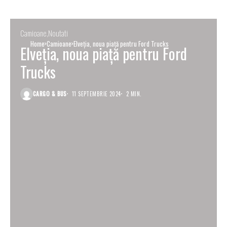
Camioane
Noutati
Home
Camioane
Elveția, noua piață pentru Ford Trucks
Elveția, noua piață pentru Ford
Trucks
CARGO & BUS
11 SEPTEMBRIE 2024
2 MIN.