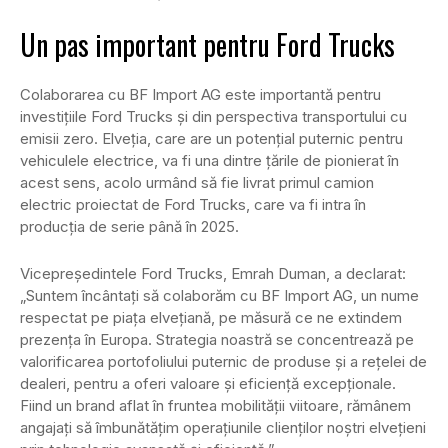
Un pas important pentru Ford Trucks
Colaborarea cu BF Import AG este importantă pentru
investițiile Ford Trucks și din perspectiva transportului cu
emisii zero. Elveția, care are un potențial puternic pentru
vehiculele electrice, va fi una dintre țările de pionierat în
acest sens, acolo urmând să fie livrat primul camion
electric proiectat de Ford Trucks, care va fi intra în
producția de serie până în 2025.
Vicepreședintele Ford Trucks, Emrah Duman, a declarat:
„Suntem încântați să colaborăm cu BF Import AG, un nume
respectat pe piața elvețiană, pe măsură ce ne extindem
prezența în Europa. Strategia noastră se concentrează pe
valorificarea portofoliului puternic de produse și a rețelei de
dealeri, pentru a oferi valoare și eficiență excepționale.
Fiind un brand aflat în fruntea mobilității viitoare, rămânem
angajați să îmbunătățim operațiunile clienților noștri elvețieni