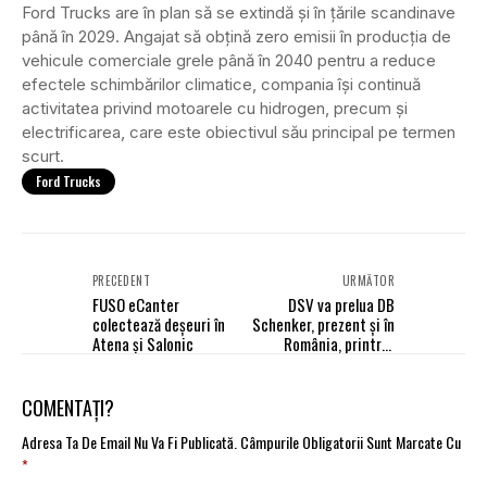
Ford Trucks are în plan să se extindă și în țările scandinave
până în 2029. Angajat să obțină zero emisii în producția de
vehicule comerciale grele până în 2040 pentru a reduce
efectele schimbărilor climatice, compania își continuă
activitatea privind motoarele cu hidrogen, precum și
electrificarea, care este obiectivul său principal pe termen
scurt.
Ford Trucks
PRECEDENT
URMĂTOR
FUSO eCanter
DSV va prelua DB
colectează deșeuri în
Schenker, prezent și în
Atena și Salonic
România, printr-o
tranzacție care se
ridică la 14 miliarde de
euro
COMENTAȚI?
Adresa Ta De Email Nu Va Fi Publicată.
Câmpurile Obligatorii Sunt Marcate Cu
*