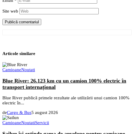
Email
*
Site web
Articole similare
Camioane
Noutati
Blue River: 26.123 km cu un camion 100% electric în
transport internațional
Blue River publică primele rezultate ale utilizării unui camion 100%
electric în...
de
Cargo & Bus
5 august 2026
Camioane
Noutati
Servicii
Sailun își extinde gama de anvelope pentru camioane