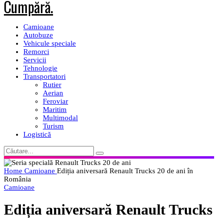
Camioane
Autobuze
Vehicule speciale
Remorci
Servicii
Tehnologie
Transportatori
Rutier
Aerian
Feroviar
Maritim
Multimodal
Turism
Logistică
Home
Camioane
Ediția aniversară Renault Trucks 20 de ani în
România
Camioane
Ediția aniversară Renault Trucks