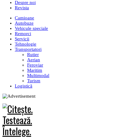
Despre noi
Revista
Camioane
Autobuze
Vehicule speciale
Remorci
Servicii
Tehnologie
Transportatori
Rutier
Aerian
Feroviar
Maritim
Multimodal
Turism
Logistică