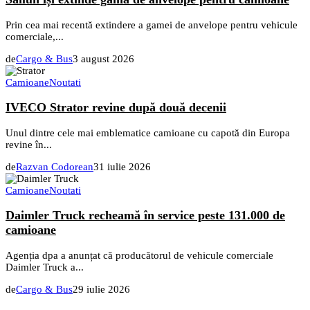
Prin cea mai recentă extindere a gamei de anvelope pentru vehicule
comerciale,...
de
Cargo & Bus
3 august 2026
Camioane
Noutati
IVECO Strator revine după două decenii
Unul dintre cele mai emblematice camioane cu capotă din Europa
revine în...
de
Razvan Codorean
31 iulie 2026
Camioane
Noutati
Daimler Truck recheamă în service peste 131.000 de
camioane
Agenția dpa a anunțat că producătorul de vehicule comerciale
Daimler Truck a...
de
Cargo & Bus
29 iulie 2026