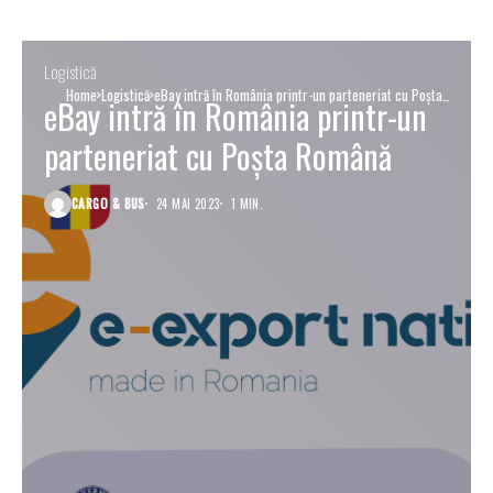
Logistică
Home
Logistică
eBay intră în România printr-un parteneriat cu Poșta
eBay intră în România printr-un
Română
parteneriat cu Poșta Română
CARGO & BUS
24 MAI 2023
1 MIN.