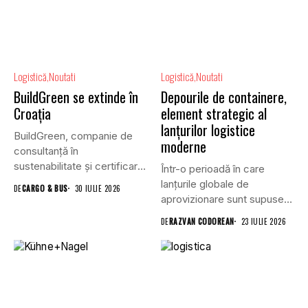
Logistică
Noutati
Logistică
Noutati
BuildGreen se extinde în
Depourile de containere,
Croația
element strategic al
lanțurilor logistice
BuildGreen, companie de
moderne
consultanță în
sustenabilitate și certificare
Într-o perioadă în care
a clădirilor, și VGP,...
lanțurile globale de
DE
CARGO & BUS
30 IULIE 2026
aprovizionare sunt supuse
unei presiuni...
DE
RAZVAN CODOREAN
23 IULIE 2026