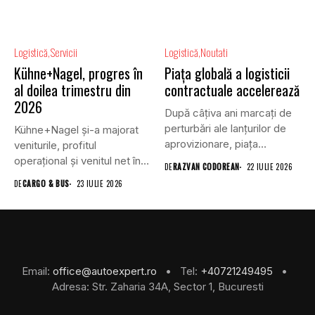
Logistică
Servicii
Logistică
Noutati
Kühne+Nagel, progres în
Piața globală a logisticii
al doilea trimestru din
contractuale accelerează
2026
După câțiva ani marcați de
perturbări ale lanțurilor de
Kühne+Nagel și-a majorat
aprovizionare, piața
veniturile, profitul
globală...
operațional și venitul net în
DE
RAZVAN CODOREAN
22 IULIE 2026
al doilea...
DE
CARGO & BUS
23 IULIE 2026
Email:
office@autoexpert.ro
• Tel:
+40721249495
•
Adresa: Str. Zaharia 34A, Sector 1, Bucuresti