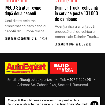
Camioane
Noutati
Camioane
Noutati
IVECO Strator revine
Daimler Truck recheamă
după două decenii
în service peste 131.000
de camioane
Unul dintre cele mai
emblematice camioane cu
Agenția dpa a anunțat că
capotă din Europa revine
producătorul de vehicule
în...
comerciale Daimler Truck
DE
RAZVAN CODOREAN
31 IULIE 2026
a...
DE
CARGO & BUS
29 IULIE 2026
Email:
office@autoexpert.ro
• Tel:
+40721249495
•
Adresa: Str. Zaharia 34A, Sector 1, Bucuresti
Cargo & Bus utilizeaza cookies doar pentru date
OK
tehnice abstracte, necesare bunei funcțioări. Mai mult