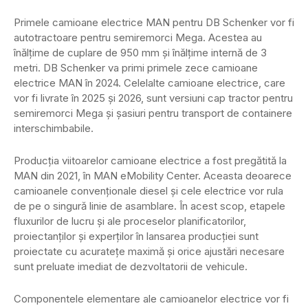
Primele camioane electrice MAN pentru DB Schenker vor fi
autotractoare pentru semiremorci Mega. Acestea au
înălțime de cuplare de 950 mm și înălțime internă de 3
metri. DB Schenker va primi primele zece camioane
electrice MAN în 2024. Celelalte camioane electrice, care
vor fi livrate în 2025 și 2026, sunt versiuni cap tractor pentru
semiremorci Mega și șasiuri pentru transport de containere
interschimbabile.
Producția viitoarelor camioane electrice a fost pregătită la
MAN din 2021, în MAN eMobility Center. Aceasta deoarece
camioanele convenționale diesel și cele electrice vor rula
de pe o singură linie de asamblare. În acest scop, etapele
fluxurilor de lucru și ale proceselor planificatorilor,
proiectanților și experților în lansarea producției sunt
proiectate cu acuratețe maximă și orice ajustări necesare
sunt preluate imediat de dezvoltatorii de vehicule.
Componentele elementare ale camioanelor electrice vor fi