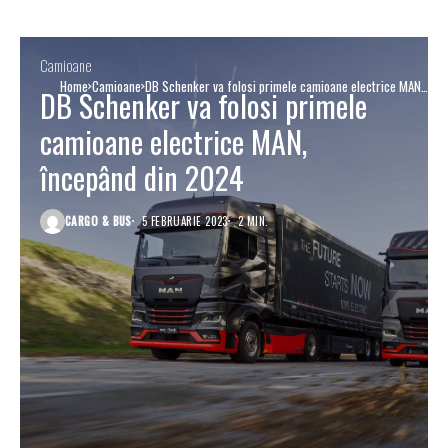
Camioane
Home
Camioane
DB Schenker va folosi primele camioane electrice MAN,
DB Schenker va folosi primele
începând din 2024
camioane electrice MAN,
începând din 2024
CARGO & BUS
5 FEBRUARIE 2023
2 MIN.