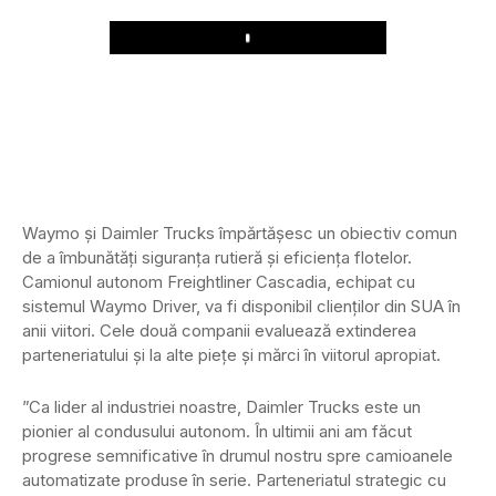
Play
Waymo și Daimler Trucks împărtășesc un obiectiv comun
de a îmbunătăți siguranța rutieră și eficiența flotelor.
Camionul autonom Freightliner Cascadia, echipat cu
sistemul Waymo Driver, va fi disponibil clienților din SUA în
anii viitori. Cele două companii evaluează extinderea
parteneriatului și la alte piețe și mărci în viitorul apropiat.
”Ca lider al industriei noastre, Daimler Trucks este un
pionier al condusului autonom. În ultimii ani am făcut
progrese semnificative în drumul nostru spre camioanele
automatizate produse în serie. Parteneriatul strategic cu