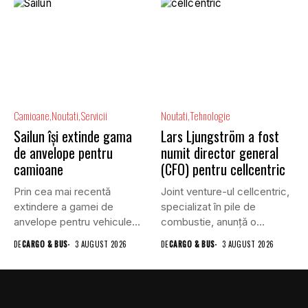
Camioane
Noutati
Servicii
Noutati
Tehnologie
Sailun își extinde gama
Lars Ljungström a fost
de anvelope pentru
numit director general
camioane
(CFO) pentru cellcentric
Prin cea mai recentă
Joint venture-ul cellcentric,
extindere a gamei de
specializat în pile de
anvelope pentru vehicule
combustie, anunță o
comerciale,...
schimbare în...
DE
CARGO & BUS
3 AUGUST 2026
DE
CARGO & BUS
3 AUGUST 2026