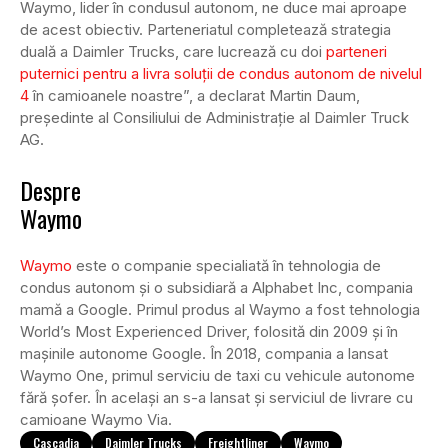
Waymo, lider în condusul autonom, ne duce mai aproape
de acest obiectiv. Parteneriatul completează strategia
duală a Daimler Trucks, care lucrează cu doi
parteneri
puternici pentru a livra soluții de condus autonom de nivelul
4
în camioanele noastre”, a declarat Martin Daum,
președinte al Consiliului de Administrație al Daimler Truck
AG.
Despre
Waymo
Waymo
este o companie specialiată în tehnologia de
condus autonom și o subsidiară a Alphabet Inc, compania
mamă a Google. Primul produs al Waymo a fost tehnologia
World’s Most Experienced Driver, folosită din 2009 și în
mașinile autonome Google. În 2018, compania a lansat
Waymo One, primul serviciu de taxi cu vehicule autonome
fără șofer. În același an s-a lansat și serviciul de livrare cu
camioane Waymo Via.
Cascadia
Daimler Trucks
Freightliner
Waymo