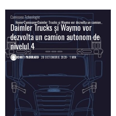
Camioane
Tehnologie
Home
Camioane
Daimler Trucks și Waymo vor dezvolta un camion
Daimler Trucks și Waymo vor
autonom de nivelul 4
dezvolta un camion autonom de
nivelul 4
IONUT PADURARU
28 OCTOMBRIE 2020
1 MIN.