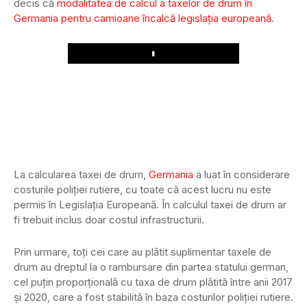
decis că
modalitatea de calcul a taxelor de drum în
Germania pentru camioane încalcă legislația europeană
.
Play
La calcularea taxei de drum,
Germania
a luat în considerare
costurile poliției rutiere, cu toate că acest lucru nu este
permis în Legislația Europeană. În calculul taxei de drum ar
fi trebuit inclus doar costul infrastructurii.
Prin urmare, toți cei care au plătit suplimentar taxele de
drum au dreptul la o rambursare din partea statului german,
cel puțin proporțională cu taxa de drum plătită între anii 2017
și 2020, care a fost stabilită în baza costurilor poliției rutiere.