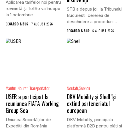
Aplicarea tarifelor noi pentru
rovinietă și TollRo va începe
STB a depus joi, la Tribunalul
la 1 octombrie...
Bucureşti, cererea de
deschidere a procedurii...
DE
CARGO & BUS
7 AUGUST 2026
DE
CARGO & BUS
6 AUGUST 2026
Maritim
Noutati
Transportatori
Noutati
Servicii
USER a participat la
DKV Mobility și Shell își
reuniunea FIATA Working
extind parteneriatul
Group Sea
european
Uniunea Societăților de
DKV Mobility, principala
Expediții din România
platformă B2B pentru plăți și