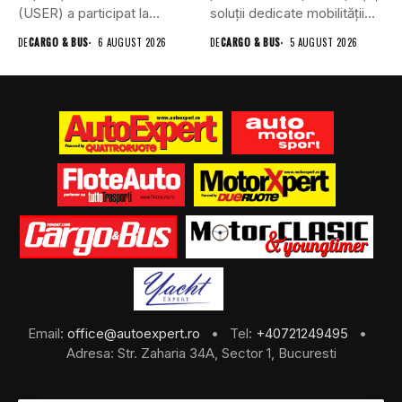
(USER) a participat la
soluții dedicate mobilității
reuniunea online...
rutiere,...
DE
CARGO & BUS
6 AUGUST 2026
DE
CARGO & BUS
5 AUGUST 2026
Email:
office@autoexpert.ro
• Tel:
+40721249495
•
Adresa: Str. Zaharia 34A, Sector 1, Bucuresti