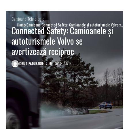
Camioane
Tehnologie
Home
Camioane
Connected Safety: Camioanele și autoturismele Volvo se
Connected Safety: Camioanele și
avertizează reciproc
autoturismele Volvo se
avertizează reciproc
IONUT PADURARU
7 MAI 2018
1 MIN.