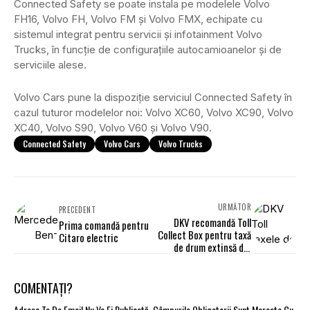
Connected Safety se poate instala pe modelele Volvo
FH16, Volvo FH, Volvo FM și Volvo FMX, echipate cu
sistemul integrat pentru servicii și infotainment Volvo
Trucks, în funcție de configurațiile autocamioanelor și de
serviciile alese.
Volvo Cars pune la dispoziție serviciul Connected Safety în
cazul tuturor modelelor noi: Volvo XC60, Volvo XC90, Volvo
XC40, Volvo S90, Volvo V60 și Volvo V90.
Connected Safety
Volvo Cars
Volvo Trucks
URMĂTOR
PRECEDENT
DKV recomandă Toll
Prima comandă pentru
Collect Box pentru taxă
Citaro electric
de drum extinsă din
Germania
COMENTAȚI?
Adresa Ta De Email Nu Va Fi Publicată.
Câmpurile Obligatorii Sunt Marcate Cu