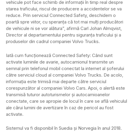
vehicule pot face schimb de informații în timp real despre
starea traficului, riscul de producere a accidentelor se va
reduce. Prin serviciul Connected Safety, deschidem o
poartă spre viitor, cu speranța că tot mai mulți producători
de vehicule ni se vor alătura”, afirmă Carl Johan Almqvist,
Director al departamentului pentru siguranța traficului și a
produselor din cadrul companiei Volvo Trucks.
Iată cum funcționează Connected Safety: Când sunt
activate luminile de avarie, autocamionul transmite un
semnal prin telefonul mobil conectat la internet al șoferului
către serviciul cloud al companiei Volvo Trucks. De acolo,
informația este trimisă mai departe către serviciul
corespunzător al companiei Volvo Cars. Apoi, o alertă este
transmisă tuturor autoturismelor și autocamioanelor
conectate, care se apropie de locul în care se află vehiculul
ale cărui lumini de avertizare în caz de pericol au fost
activate.
Sistemul va fi disponibil în Suedia și Norvegia în anul 2018.