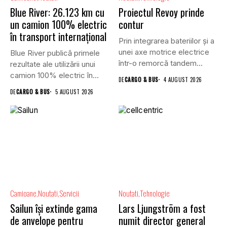
Blue River: 26.123 km cu
Proiectul Revoy prinde
un camion 100% electric
contur
în transport internațional
Prin integrarea bateriilor și a
unei axe motrice electrice
Blue River publică primele
într-o remorcă tandem...
rezultate ale utilizării unui
camion 100% electric în...
DE
CARGO & BUS
4 AUGUST 2026
DE
CARGO & BUS
5 AUGUST 2026
Camioane
Noutati
Servicii
Noutati
Tehnologie
Sailun își extinde gama
Lars Ljungström a fost
de anvelope pentru
numit director general