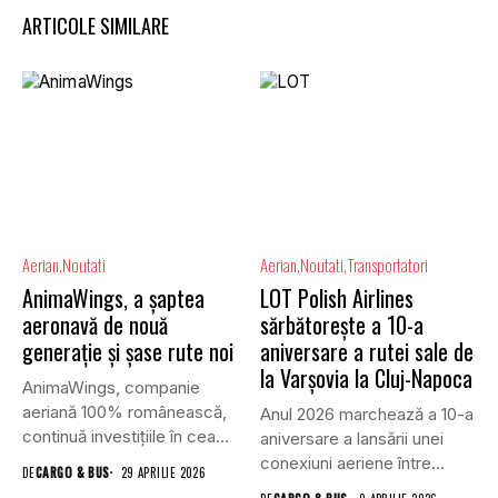
ARTICOLE SIMILARE
Aerian
Noutati
Aerian
Noutati
Transportatori
AnimaWings, a șaptea
LOT Polish Airlines
aeronavă de nouă
sărbătorește a 10-a
generație și șase rute noi
aniversare a rutei sale de
la Varșovia la Cluj-Napoca
AnimaWings, companie
aeriană 100% românească,
Anul 2026 marchează a 10-a
continuă investițiile în cea
aniversare a lansării unei
mai tânără flotă...
conexiuni aeriene între...
DE
CARGO & BUS
29 APRILIE 2026