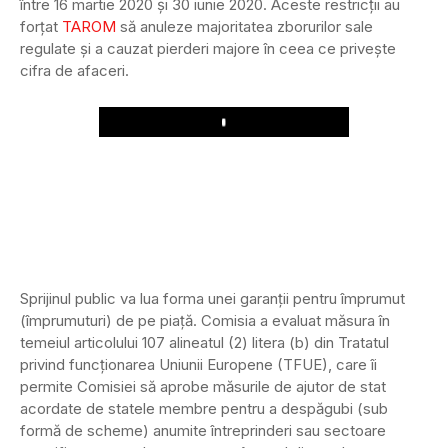
între 16 martie 2020 și 30 iunie 2020. Aceste restricții au
forțat
TAROM
să anuleze majoritatea zborurilor sale
regulate și a cauzat pierderi majore în ceea ce privește
cifra de afaceri.
Play
Sprijinul public va lua forma unei garanții pentru împrumut
(împrumuturi) de pe piață. Comisia a evaluat măsura în
temeiul articolului 107 alineatul (2) litera (b) din Tratatul
privind funcționarea Uniunii Europene (TFUE), care îi
permite Comisiei să aprobe măsurile de ajutor de stat
acordate de statele membre pentru a despăgubi (sub
formă de scheme) anumite întreprinderi sau sectoare