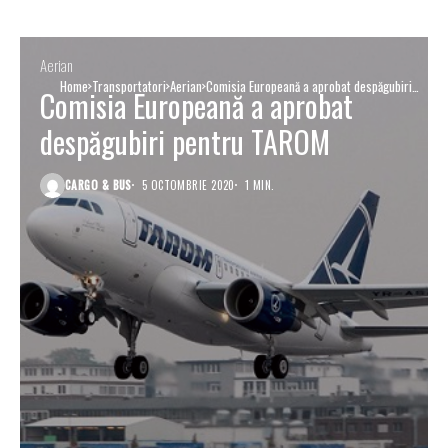
Aerian
Home
Transportatori
Aerian
Comisia Europeană a aprobat despăgubiri
Comisia Europeană a aprobat
pentru TAROM
despăgubiri pentru TAROM
CARGO & BUS
5 OCTOMBRIE 2020
1 MIN.