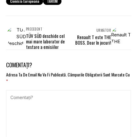
Comisia Europeana
TAROM
PRECEDENT
URMĂTOR
TÜV SÜD deschide cel
Renault T este THE
mai mare laborator de
BOSS. Doar în jocuri!
testare a emisiilor
COMENTAȚI?
Adresa Ta De Email Nu Va Fi Publicată.
Câmpurile Obligatorii Sunt Marcate Cu
*