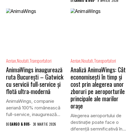
DE
CARGO & BUS
9 APRILIE 2026
Aerian
Noutati
Transportatori
Aerian
Noutati
Transportatori
AnimaWings inaugurează
Analiză AnimaWings: Cât
ruta Bucureşti – Gatwick
economiseşti în timp și
cu servicii full-service și
cost prin alegerea unor
flotă ultra-modernă
zboruri pe aeroporturile
principale ale marilor
AnimaWings, companie
oraşe
aeriană 100% românească
full-service, inaugurează
Alegerea aeroportului de
oficial singura conexiune
destinație poate face o
DE
CARGO & BUS
30 MARTIE 2026
directă dintre...
diferență semnificativă în