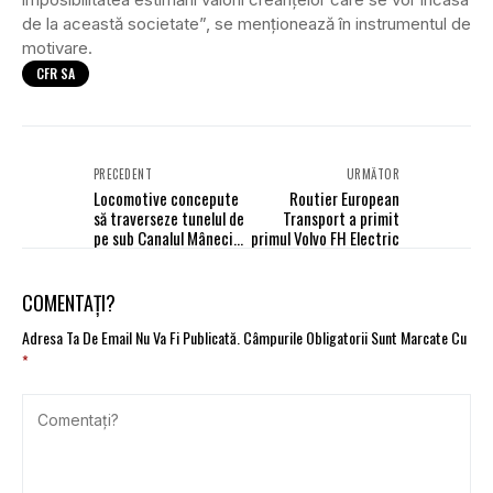
de la această societate”, se menţionează în instrumentul de
motivare.
CFR SA
PRECEDENT
URMĂTOR
Locomotive concepute
Routier European
să traverseze tunelul de
Transport a primit
pe sub Canalul Mânecii,
primul Volvo FH Electric
utilizate la transport
marfă în România
COMENTAȚI?
Adresa Ta De Email Nu Va Fi Publicată.
Câmpurile Obligatorii Sunt Marcate Cu
*