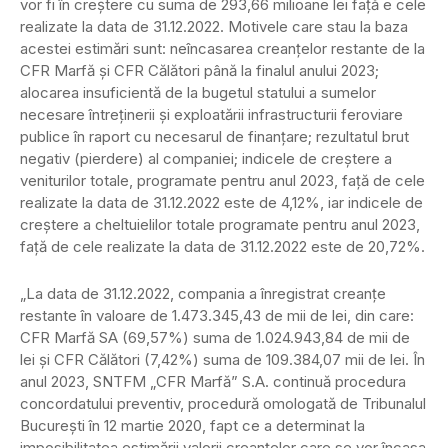
vor fi în creştere cu suma de 293,66 milioane lei faţă e cele
realizate la data de 31.12.2022. Motivele care stau la baza
acestei estimări sunt: neîncasarea creanţelor restante de la
CFR Marfă şi CFR Călători până la finalul anului 2023;
alocarea insuficientă de la bugetul statului a sumelor
necesare întreţinerii şi exploatării infrastructurii feroviare
publice în raport cu necesarul de finanţare; rezultatul brut
negativ (pierdere) al companiei; indicele de creştere a
veniturilor totale, programate pentru anul 2023, faţă de cele
realizate la data de 31.12.2022 este de 4,12%, iar indicele de
creştere a cheltuielilor totale programate pentru anul 2023,
faţă de cele realizate la data de 31.12.2022 este de 20,72%.
„La data de 31.12.2022, compania a înregistrat creanţe
restante în valoare de 1.473.345,43 de mii de lei, din care:
CFR Marfă SA (69,57%) suma de 1.024.943,84 de mii de
lei şi CFR Călători (7,42%) suma de 109.384,07 mii de lei. În
anul 2023, SNTFM „CFR Marfă” S.A. continuă procedura
concordatului preventiv, procedură omologată de Tribunalul
Bucureşti în 12 martie 2020, fapt ce a determinat la
imposibilitatea estimării valorii creanţelor care se vor încasa