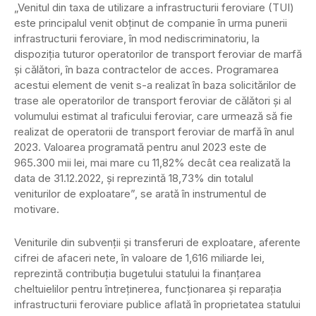
„Venitul din taxa de utilizare a infrastructurii feroviare (TUI)
este principalul venit obţinut de companie în urma punerii
infrastructurii feroviare, în mod nediscriminatoriu, la
dispoziţia tuturor operatorilor de transport feroviar de marfă
şi călători, în baza contractelor de acces. Programarea
acestui element de venit s-a realizat în baza solicitărilor de
trase ale operatorilor de transport feroviar de călători şi al
volumului estimat al traficului feroviar, care urmează să fie
realizat de operatorii de transport feroviar de marfă în anul
2023. Valoarea programată pentru anul 2023 este de
965.300 mii lei, mai mare cu 11,82% decât cea realizată la
data de 31.12.2022, şi reprezintă 18,73% din totalul
veniturilor de exploatare”, se arată în instrumentul de
motivare.
Veniturile din subvenţii şi transferuri de exploatare, aferente
cifrei de afaceri nete, în valoare de 1,616 miliarde lei,
reprezintă contribuţia bugetului statului la finanţarea
cheltuielilor pentru întreţinerea, funcţionarea şi reparaţia
infrastructurii feroviare publice aflată în proprietatea statului