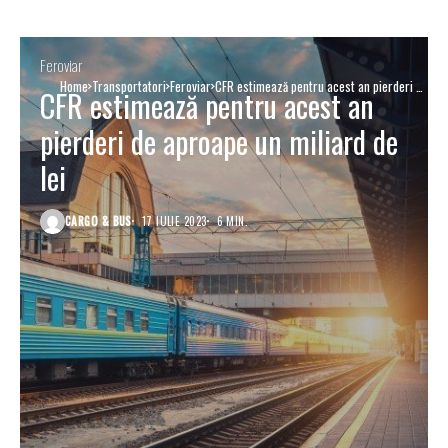
Feroviar
Home
Transportatori
Feroviar
CFR estimează pentru acest an pierderi de
CFR estimează pentru acest an
aproape un miliard de lei
pierderi de aproape un miliard de
lei
CARGO & BUS
17 IULIE 2023
6 MIN.