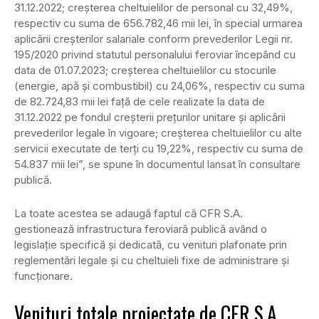
31.12.2022; creşterea cheltuielilor de personal cu 32,49%,
respectiv cu suma de 656.782,46 mii lei, în special urmarea
aplicării creşterilor salariale conform prevederilor Legii nr.
195/2020 privind statutul personalului feroviar începând cu
data de 01.07.2023; creşterea cheltuielilor cu stocurile
(energie, apă şi combustibil) cu 24,06%, respectiv cu suma
de 82.724,83 mii lei faţă de cele realizate la data de
31.12.2022 pe fondul creşterii preţurilor unitare şi aplicării
prevederilor legale în vigoare; creşterea cheltuielilor cu alte
servicii executate de terţi cu 19,22%, respectiv cu suma de
54.837 mii lei”, se spune în documentul lansat în consultare
publică.
La toate acestea se adaugă faptul că CFR S.A.
gestionează infrastructura feroviară publică având o
legislaţie specifică şi dedicată, cu venituri plafonate prin
reglementări legale şi cu cheltuieli fixe de administrare şi
funcţionare.
Venituri totale proiectate de CFR S.A.