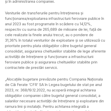
şi în administrarea companiei.
Veniturile din transferurile pentru întreţinerea şi
funcţionarea/exploatarea infrastructurii feroviare publice în
anul 2023 au fost programate în scădere cu 14,12%,
respectiv cu suma de 265,689 de milioane de lei, faţă de
cele realizate la finele anului trecut, au o pondere de
31,36% în totalul veniturilor de exploatare şi se utilizează cu
prioritate pentru plata obligaţiilor către bugetul general
consolidat, asigurarea cheltuielilor stabilite de lege aferente
activităţii de întreţinere şi funcţionare a infrastructurii
feroviare publice şi asigurarea cheltuielilor stabilite prin
contractele de prestări servicii.
„Alocaţiile bugetare prevăzute pentru Compania Naţionala
de Căi Ferate ‘CFR’ SA în Legea bugetului de stat pe anul
2023, nr. 368/19.12.2022, nu acoperă integral achitarea
obligaţiilor companiei către bugetul general consolidat, a
salariilor necesare activităţii de întreţinere şi exploatare din
ramura linii şi instalaţii. Pentru achitarea integrală a