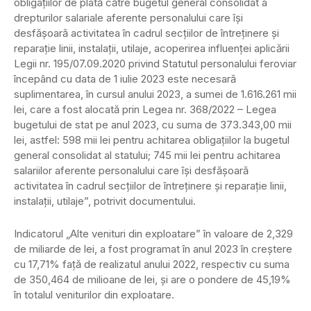
obligaţiilor de plată către bugetul general consolidat a
drepturilor salariale aferente personalului care îşi
desfăşoară activitatea în cadrul secţiilor de întreţinere şi
reparaţie linii, instalaţii, utilaje, acoperirea influenţei aplicării
Legii nr. 195/07.09.2020 privind Statutul personalului feroviar
începând cu data de 1 iulie 2023 este necesară
suplimentarea, în cursul anului 2023, a sumei de 1.616.261 mii
lei, care a fost alocată prin Legea nr. 368/2022 – Legea
bugetului de stat pe anul 2023, cu suma de 373.343,00 mii
lei, astfel: 598 mii lei pentru achitarea obligaţiilor la bugetul
general consolidat al statului; 745 mii lei pentru achitarea
salariilor aferente personalului care îşi desfăşoară
activitatea în cadrul secţiilor de întreţinere şi reparaţie linii,
instalaţii, utilaje”, potrivit documentului.
Indicatorul „Alte venituri din exploatare” în valoare de 2,329
de miliarde de lei, a fost programat în anul 2023 în creştere
cu 17,71% faţă de realizatul anului 2022, respectiv cu suma
de 350,464 de milioane de lei, şi are o pondere de 45,19%
în totalul veniturilor din exploatare.