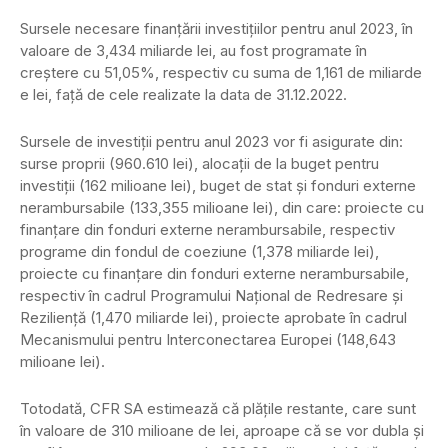
Sursele necesare finanţării investiţiilor pentru anul 2023, în
valoare de 3,434 miliarde lei, au fost programate în
creştere cu 51,05%, respectiv cu suma de 1,161 de miliarde
e lei, faţă de cele realizate la data de 31.12.2022.
Sursele de investiţii pentru anul 2023 vor fi asigurate din:
surse proprii (960.610 lei), alocaţii de la buget pentru
investiţii (162 milioane lei), buget de stat şi fonduri externe
nerambursabile (133,355 milioane lei), din care: proiecte cu
finanţare din fonduri externe nerambursabile, respectiv
programe din fondul de coeziune (1,378 miliarde lei),
proiecte cu finanţare din fonduri externe nerambursabile,
respectiv în cadrul Programului Naţional de Redresare şi
Rezilienţă (1,470 miliarde lei), proiecte aprobate în cadrul
Mecanismului pentru Interconectarea Europei (148,643
milioane lei).
Totodată, CFR SA estimează că plăţile restante, care sunt
în valoare de 310 milioane de lei, aproape că se vor dubla şi