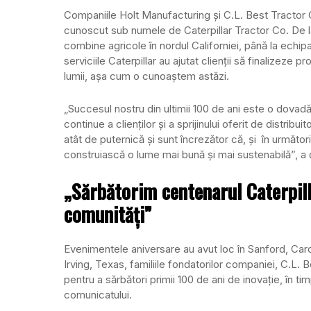
Companiile Holt Manufacturing și C.L. Best Tractor C
cunoscut sub numele de Caterpillar Tractor Co. De la
combine agricole în nordul Californiei, până la echi
serviciile Caterpillar au ajutat clienții să finalizeze 
lumii, așa cum o cunoaștem astăzi.
„Succesul nostru din ultimii 100 de ani este o dovadă a
continue a clienților și a sprijinului oferit de distrib
atât de puternică și sunt încrezător că, și în următorii
construiască o lume mai bună și mai sustenabilă”, a 
„Sărbătorim centenarul Caterpillar
comunități”
Evenimentele aniversare au avut loc în Sanford, Caroli
Irving, Texas, familiile fondatorilor companiei, C.L. B
pentru a sărbători primii 100 de ani de inovație, în ti
comunicatului.