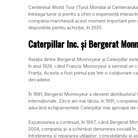
Centennial World Tour (Turul Mondial al Centenarului) a
întreaga lume și pentru a oferi o experiență interacti
compania marchează acest moment important prin util
disponibile pentru achiziție, în 2025.
Caterpillar Inc. și Bergerat Mon
Relația dintre Bergerat Monnoyeur și Caterpillar este 
în anul 1929, când Francis Monnoyeur a semnat un con
Franța. Acesta a fost primul pas într-o colaborare c
decadelor.
În 1981, Bergerat Monnoyeur a devenit distribuitorul 
internaționale. Zece ani mai târziu, în 1991, compani
aducând echipamentele Caterpillar mai aproape de uti
Expansiunea a continuat, în 1997, când Bergerat Monno
2004, compania și-a schimbat denumirea socială în „
întreținerea și repararea utilajelor, consolidându-și as