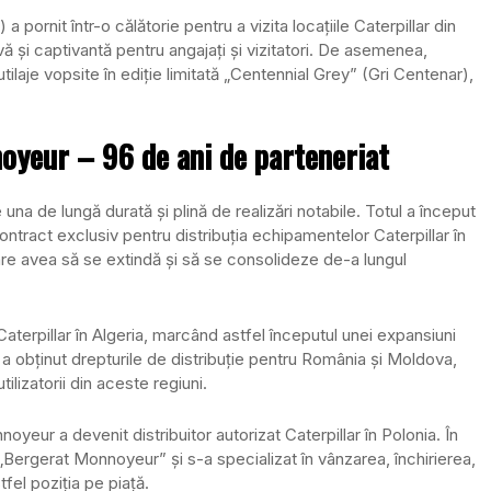
 pornit într-o călătorie pentru a vizita locațiile Caterpillar din
vă și captivantă pentru angajați și vizitatori. De asemenea,
aje vopsite în ediție limitată „Centennial Grey” (Gri Centenar),
noyeur – 96 de ani de parteneriat
una de lungă durată și plină de realizări notabile. Totul a început
tract exclusiv pentru distribuția echipamentelor Caterpillar în
are avea să se extindă și să se consolideze de-a lungul
Caterpillar în Algeria, marcând astfel începutul unei expansiuni
a a obținut drepturile de distribuție pentru România și Moldova,
lizatorii din aceste regiuni.
yeur a devenit distribuitor autorizat Caterpillar în Polonia. În
Bergerat Monnoyeur” și s-a specializat în vânzarea, închirierea,
tfel poziția pe piață.