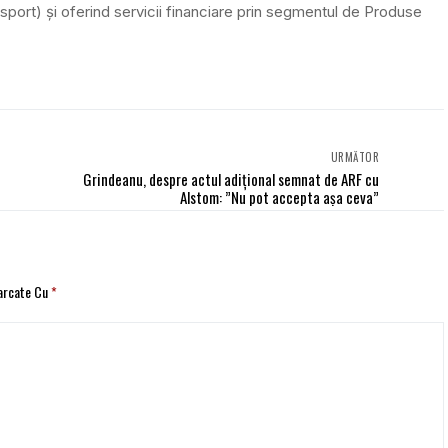
nsport) și oferind servicii financiare prin segmentul de Produse
URMĂTOR
Grindeanu, despre actul adiţional semnat de ARF cu
e
Alstom: ”Nu pot accepta aşa ceva”
Marcate Cu
*