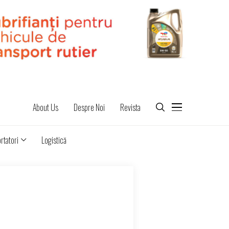
About Us
Despre Noi
Revista
rtatori
Logistică