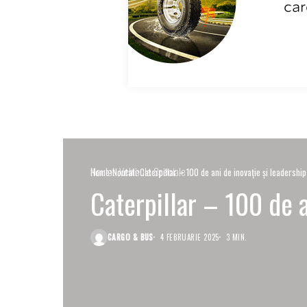
Noutati
Vehicule Speciale
Home
Noutati
Caterpillar – 100 de ani de inovație și leadership
Caterpillar – 100 de a
CARGO & BUS
4 FEBRUARIE 2025
3 MIN.