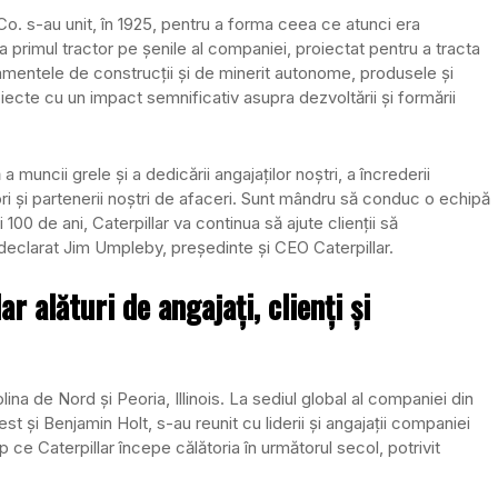
o. s-au unit, în 1925, pentru a forma ceea ce atunci era
 primul tractor pe șenile al companiei, proiectat pentru a tracta
pamentele de construcții și de minerit autonome, produsele și
proiecte cu un impact semnificativ asupra dezvoltării și formării
 muncii grele și a dedicării angajaților noștri, a încrederii
uitori și partenerii noștri de afaceri. Sunt mândru să conduc o echipă
 100 de ani, Caterpillar va continua să ajute clienții să
declarat Jim Umpleby, președinte și CEO Caterpillar.
 alături de angajați, clienți și
na de Nord și Peoria, Illinois. La sediul global al companiei din
est și Benjamin Holt, s-au reunit cu liderii și angajații companiei
mp ce Caterpillar începe călătoria în următorul secol, potrivit