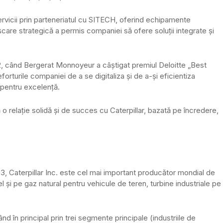
rvicii prin parteneriatul cu SITECH, oferind echipamente
are strategică a permis companiei să ofere soluții integrate și
, când Bergerat Monnoyeur a câștigat premiul Deloitte „Best
urile companiei de a se digitaliza și de a-și eficientiza
 pentru excelență.
o relație solidă și de succes cu Caterpillar, bazată pe încredere,
2023, Caterpillar Inc. este cel mai important producător mondial de
 și pe gaz natural pentru vehicule de teren, turbine industriale pe
 în principal prin trei segmente principale (industriile de