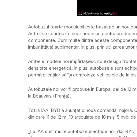
Autobuzul foarte modulabil este bazat pe un nou conc
Astfel se scurtează timpii necesari pentru producer
componente. Cum multe dintre aceste componente sun
îmbunătăţită suplimentar. În plus, prin utilizarea uno
Ambele modele noi împărtășesc noul design frontal BY
densitate energetică. În plus, autobuzele sunt echip
permit clienţilor să își controleze vehiculele de la dis
Autobuzele noi vor fi produse în Europa: cel de 12 me
la Beauvais (Franţa).
Tot la IAA, BYD a anunţat o nouă comandă majoră. 
din care 11 de 12 m, 10 articulate de 18 m și 5 midi de
„La IAA sunt multe autobuze electrice noi, dar BYD,