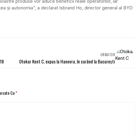
oastre produse vor aduce beneficii reale operatorilor, iar
tatea și autonomia”, a declarat Isbrand Ho, director general al BYD
URMĂTOR
018
Otokar Kent C, expus la Hanovra, în curând la București
Marcate Cu
*