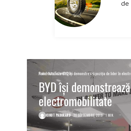
Autobuze
Tehnologie
Home
Autobuze
BYD își demonstrează poziţia de lider în electr
BYD își demonstrează p
electromobilitate
IONUT PADURARU
20 SEPTEMBRIE 2018
1 MIN.