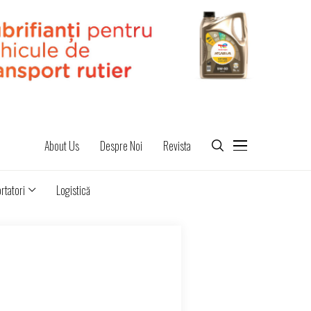
About Us
Despre Noi
Revista
rtatori
Logistică