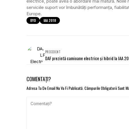
electrice, poate avea o abordare mai matură. Noile n
serviciile suport vor îmbunătăţi performanţa, fiabili
Europe.
BYD
IAA 2018
PRECEDENT
DAF prezintă camioane electrice și hibrid la IAA 2
COMENTAȚI?
Adresa Ta De Email Nu Va Fi Publicată.
Câmpurile Obligatorii Sunt 