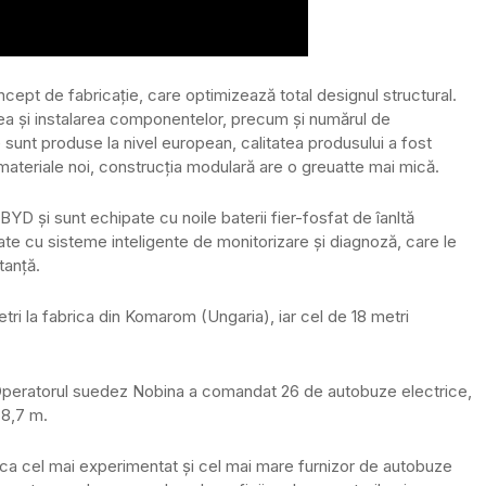
ept de fabricaţie, care optimizează total designul structural.
ea și instalarea componentelor, precum și numărul de
t produse la nivel european, calitatea produsului a fost
r materiale noi, construcţia modulară are o greuatte mai mică.
D și sunt echipate cu noile baterii fier-fosfat de îanltă
ate cu sisteme inteligente de monitorizare și diagnoză, care le
tanţă.
tri la fabrica din Komarom (Ungaria), iar cel de 18 metri
Operatorul suedez Nobina a comandat 26 de autobuze electrice,
 8,7 m.
 ca cel mai experimentat și cel mai mare furnizor de autobuze