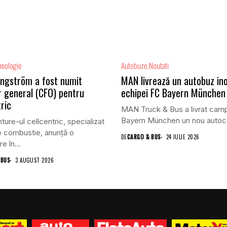
hnologie
Autobuze
Noutati
ungström a fost numit
MAN livrează un autobuz in
r general (CFO) pentru
echipei FC Bayern München
ric
MAN Truck & Bus a livrat cam
Bayern München un nou autoca
ture-ul cellcentric, specializat
de combustie, anunță o
DE
CARGO & BUS
24 IULIE 2026
e în...
 BUS
3 AUGUST 2026