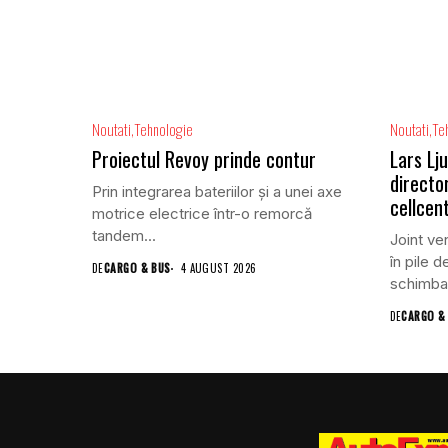
Noutati
Tehnologie
Noutati
Te
Proiectul Revoy prinde contur
Lars Lj
directo
Prin integrarea bateriilor și a unei axe
cellcent
motrice electrice într-o remorcă
tandem...
Joint ven
în pile 
DE
CARGO & BUS
4 AUGUST 2026
schimbar
DE
CARGO &