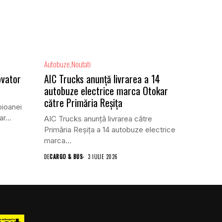
Autobuze
Noutati
ovator
AIC Trucks anunță livrarea a 14
autobuze electrice marca Otokar
către Primăria Reșița
pioanei
r...
AIC Trucks anunță livrarea către
Primăria Reșița a 14 autobuze electrice
marca...
DE
CARGO & BUS
3 IULIE 2026