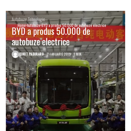
Autobuze
Tehnologie
Home
Autobuze
BYD a produs 50.000 de autobuze electrice
BYD a produs 50.000 de
autobuze electrice
IONUT PADURARU
21 IANUARIE 2019
1 MIN.