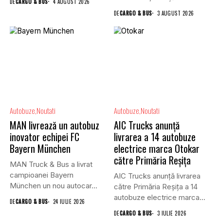
DE
CARGO & BUS
4 AUGUST 2026
schimbare în...
DE
CARGO & BUS
3 AUGUST 2026
Autobuze
Noutati
Autobuze
Noutati
MAN livrează un autobuz
AIC Trucks anunță
inovator echipei FC
livrarea a 14 autobuze
Bayern München
electrice marca Otokar
către Primăria Reșița
MAN Truck & Bus a livrat
campioanei Bayern
AIC Trucks anunță livrarea
München un nou autocar...
către Primăria Reșița a 14
autobuze electrice marca...
DE
CARGO & BUS
24 IULIE 2026
DE
CARGO & BUS
3 IULIE 2026