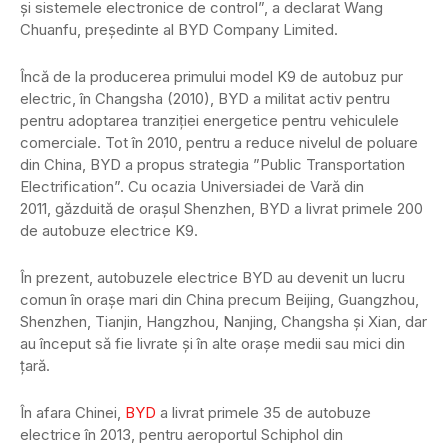
și sistemele electronice de control”, a declarat Wang
Chuanfu, președinte al BYD Company Limited.
Încă de la producerea primului model K9 de autobuz pur
electric, în Changsha (2010), BYD a militat activ pentru
pentru adoptarea tranziției energetice pentru vehiculele
comerciale. Tot în 2010, pentru a reduce nivelul de poluare
din China, BYD a propus strategia ”Public Transportation
Electrification”. Cu ocazia Universiadei de Vară din
2011, găzduită de orașul Shenzhen, BYD a livrat primele 200
de autobuze electrice K9.
În prezent, autobuzele electrice BYD au devenit un lucru
comun în orașe mari din China precum Beijing, Guangzhou,
Shenzhen, Tianjin, Hangzhou, Nanjing, Changsha și Xian, dar
au început să fie livrate și în alte orașe medii sau mici din
țară.
În afara Chinei,
BYD
a livrat primele 35 de autobuze
electrice în 2013, pentru aeroportul Schiphol din