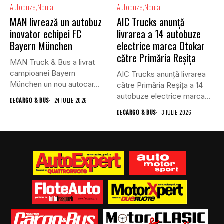
Autobuze
Noutati
Autobuze
Noutati
MAN livrează un autobuz
AIC Trucks anunță
inovator echipei FC
livrarea a 14 autobuze
Bayern München
electrice marca Otokar
către Primăria Reșița
MAN Truck & Bus a livrat
campioanei Bayern
AIC Trucks anunță livrarea
München un nou autocar...
către Primăria Reșița a 14
autobuze electrice marca...
DE
CARGO & BUS
24 IULIE 2026
DE
CARGO & BUS
3 IULIE 2026