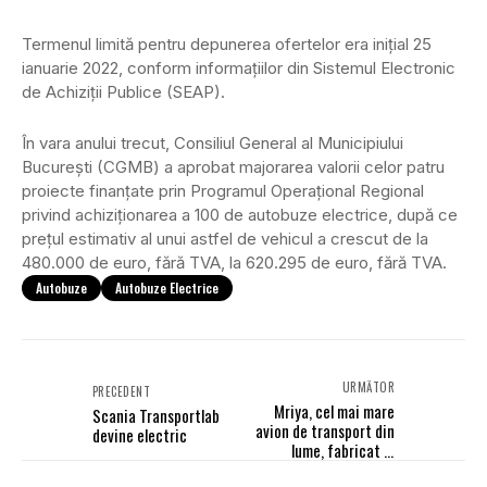
Termenul limită pentru depunerea ofertelor era inițial 25
ianuarie 2022, conform informațiilor din Sistemul Electronic
de Achiziții Publice (SEAP).
În vara anului trecut, Consiliul General al Municipiului
Bucureşti (CGMB) a aprobat majorarea valorii celor patru
proiecte finanţate prin Programul Operaţional Regional
privind achiziţionarea a 100 de autobuze electrice, după ce
preţul estimativ al unui astfel de vehicul a crescut de la
480.000 de euro, fără TVA, la 620.295 de euro, fără TVA.
Autobuze
Autobuze Electrice
URMĂTOR
PRECEDENT
Mriya, cel mai mare
Scania Transportlab
avion de transport din
devine electric
lume, fabricat în
Ucraina, distrus de