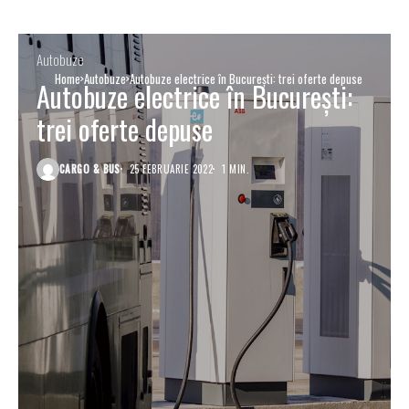
Autobuze
Home
Autobuze
Autobuze electrice în București: trei oferte depuse
Autobuze electrice în București:
trei oferte depuse
CARGO & BUS
25 FEBRUARIE 2022
1 MIN.