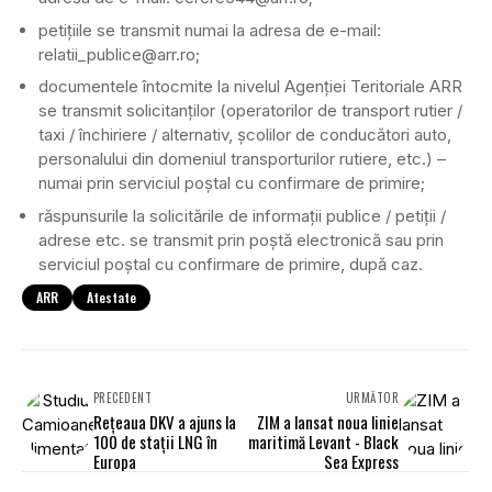
petițiile se transmit numai la adresa de e-mail:
relatii_publice@arr.ro;
documentele întocmite la nivelul Agenției Teritoriale ARR
se transmit solicitanților (operatorilor de transport rutier /
taxi / închiriere / alternativ, școlilor de conducători auto,
personalului din domeniul transporturilor rutiere, etc.) –
numai prin serviciul poștal cu confirmare de primire;
răspunsurile la solicitările de informații publice / petiții /
adrese etc. se transmit prin poștă electronică sau prin
serviciul poștal cu confirmare de primire, după caz.
ARR
Atestate
PRECEDENT
URMĂTOR
Rețeaua DKV a ajuns la
ZIM a lansat noua linie
100 de stații LNG în
maritimă Levant - Black
Europa
Sea Express