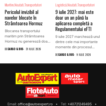
Maritim
Noutati
Transportatori
Logistică
Noutati
Transportatori
Pericolul invizibil al
9 iulie 2027: mai este
navelor blocate în
doar un an până la
Strâmtoarea Hormuz
aplicarea completă a
Regulamentului eFTI
Blocarea transportului
maritim prin Strâmtoarea
9 iulie 2027 marchează unul
Hormuz nu generează doar
dintre cele mai importante
efecte economice și...
momente din procesul...
DE
CARGO & BUS
31 IULIE 2026
DE
CARGO & BUS
9 IULIE 2026
Email:
office@autoexpert.ro
• Tel:
+40721249495
•