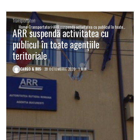
Transportatori
Home
Transportatori
ARR suspendă activitatea cu publicul în toate
ARR suspendă activitatea cu
agențiile teritoriale
publicul în toate agențiile
teritoriale
CARGO & BUS
20 OCTOMBRIE 2020
1 MIN.