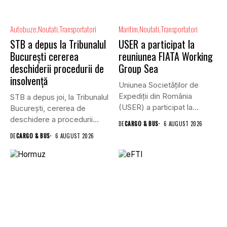
Autobuze
Noutati
Transportatori
Maritim
Noutati
Transportatori
STB a depus la Tribunalul
USER a participat la
București cererea
reuniunea FIATA Working
deschiderii procedurii de
Group Sea
insolvență
Uniunea Societăților de
Expediții din România
STB a depus joi, la Tribunalul
(USER) a participat la
Bucureşti, cererea de
reuniunea online...
deschidere a procedurii...
DE
CARGO & BUS
6 AUGUST 2026
DE
CARGO & BUS
6 AUGUST 2026