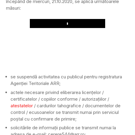
începând de miercuri, 21.10.2020, se aplică următoarele
măsuri:
Play
se suspendă activitatea cu publicul pentru registratura
Agenției Teritoriale ARR;
actele necesare privind eliberarea licențelor /
certificatelor / copiilor conforme / autorizațiilor /
atestatelor
/ cardurilor tahografice / documentelor de
control / ecusoanelor se transmit numai prin serviciul
poștal cu confirmare de primire;
solicitările de informații publice se transmit numai la
adresa de e-mail: cerere544@arr.ro;