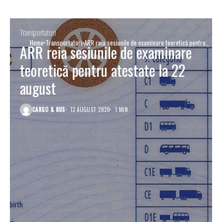
Transportatori
Home
Transportatori
ARR reia sesiunile de examinare teoretică pentru
ARR reia sesiunile de examinare
atestate la 22 august
teoretică pentru atestate la 22
august
CARGO & BUS
13 AUGUST 2020
1 MIN.