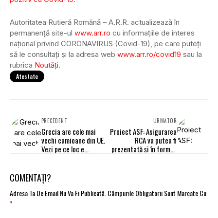
Autoritatea Rutieră Română – A.R.R. actualizează în
permanență site-ul
www.arr.ro
cu informațiile de interes
național privind CORONAVIRUS (Covid-19), pe care puteți
să le consultați și la adresa web
www.arr.ro/covid19
sau la
rubrica
Noutăţi
.
Atestate
PRECEDENT
URMĂTOR
Grecia are cele mai
Proiect ASF: Asigurarea
vechi camioane din UE.
RCA va putea fi
Vezi pe ce loc e
prezentată și în format
România
electronic
COMENTAȚI?
Adresa Ta De Email Nu Va Fi Publicată.
Câmpurile Obligatorii Sunt Marcate Cu
*