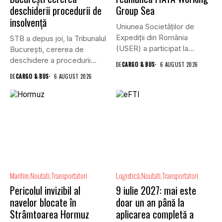
deschiderii procedurii de
Group Sea
insolvență
Uniunea Societăților de
Expediții din România
STB a depus joi, la Tribunalul
(USER) a participat la
Bucureşti, cererea de
reuniunea online...
deschidere a procedurii...
DE
CARGO & BUS
6 AUGUST 2026
DE
CARGO & BUS
6 AUGUST 2026
Maritim
Noutati
Transportatori
Logistică
Noutati
Transportatori
Pericolul invizibil al
9 iulie 2027: mai este
navelor blocate în
doar un an până la
Strâmtoarea Hormuz
aplicarea completă a