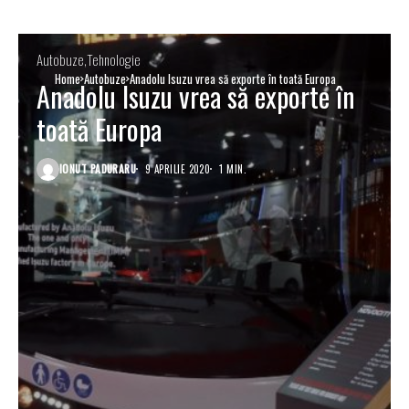
Autobuze
Tehnologie
Home
Autobuze
Anadolu Isuzu vrea să exporte în toată Europa
Anadolu Isuzu vrea să exporte în
toată Europa
IONUT PADURARU
9 APRILIE 2020
1 MIN.