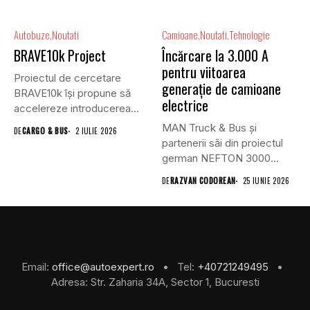
Autobuze
Noutati
Camioane
Noutati
Tehnologie
BRAVE10k Project
Încărcare la 3.000 A
pentru viitoarea
Proiectul de cercetare
generație de camioane
BRAVE10k își propune să
electrice
accelereze introducerea
vehiculelor autonome în...
MAN Truck & Bus și
DE
CARGO & BUS
2 IULIE 2026
partenerii săi din proiectul
german NEFTON 3000...
DE
RAZVAN CODOREAN
25 IUNIE 2026
Email:
office@autoexpert.ro
• Tel:
+40721249495
•
Adresa: Str. Zaharia 34A, Sector 1, Bucuresti