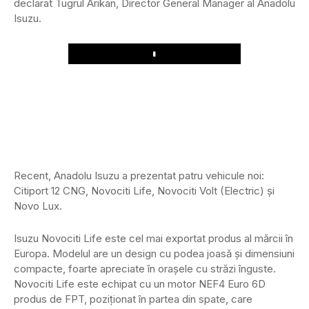
declarat Tugrul Arikan, Director General Manager al Anadolu
Isuzu.
Play
Recent, Anadolu Isuzu a prezentat patru vehicule noi:
Citiport 12 CNG, Novociti Life, Novociti Volt (Electric) și
Novo Lux.
Isuzu Novociti Life este cel mai exportat produs al mărcii în
Europa. Modelul are un design cu podea joasă și dimensiuni
compacte, foarte apreciate în orașele cu străzi înguste.
Novociti Life este echipat cu un motor NEF4 Euro 6D
produs de FPT, poziționat în partea din spate, care