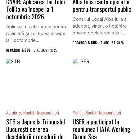
CNAIR: Aplicarea tarifelor
Alba Iulia caută operator
TollRo va începe la 1
pentru transportul public
octombrie 2026
Consiliul Local Alba Iulia a
adoptat, vineri, o hotărâre
Aplicarea tarifelor noi pentru
privind declararea stării...
rovinietă și TollRo va începe
la 1 octombrie...
DE
CARGO & BUS
7 AUGUST 2026
DE
CARGO & BUS
7 AUGUST 2026
Autobuze
Noutati
Transportatori
Maritim
Noutati
Transportatori
STB a depus la Tribunalul
USER a participat la
București cererea
reuniunea FIATA Working
deschiderii procedurii de
Group Sea