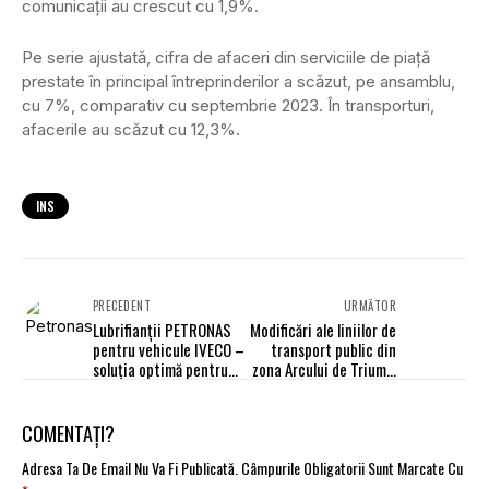
comunicaţii au crescut cu 1,9%.
Pe serie ajustată, cifra de afaceri din serviciile de piaţă
prestate în principal întreprinderilor a scăzut, pe ansamblu,
cu 7%, comparativ cu septembrie 2023. În transporturi,
afacerile au scăzut cu 12,3%.
INS
PRECEDENT
URMĂTOR
Lubrifianții PETRONAS
Modificări ale liniilor de
pentru vehicule IVECO –
transport public din
soluția optimă pentru
zona Arcului de Triumf,
maximizarea
pentru manifestările
performanței flotelor
dedicate Zilei Naționale
a României
COMENTAȚI?
Adresa Ta De Email Nu Va Fi Publicată.
Câmpurile Obligatorii Sunt Marcate Cu