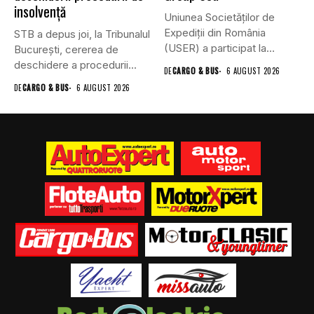
insolvență
Uniunea Societăților de
Expediții din România
STB a depus joi, la Tribunalul
(USER) a participat la
Bucureşti, cererea de
reuniunea online...
deschidere a procedurii...
DE
CARGO & BUS
6 AUGUST 2026
DE
CARGO & BUS
6 AUGUST 2026