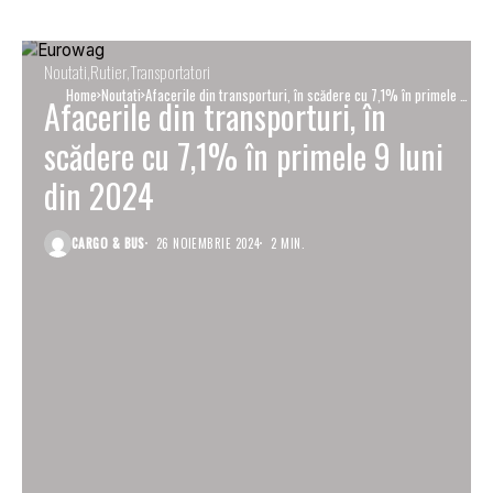
Noutati
Rutier
Transportatori
Home
Noutati
Afacerile din transporturi, în scădere cu 7,1% în primele 9
Afacerile din transporturi, în
luni din 2024
scădere cu 7,1% în primele 9 luni
din 2024
CARGO & BUS
26 NOIEMBRIE 2024
2 MIN.