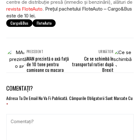
centre de distribuție presă (inmedio și benzinării), alături de
revista FloteAuto
.
Prețul pachetului FloteAuto – Cargo&Bus
este de 10 lei.
Cargo&Bus
FloteAuto
PRECEDENT
URMĂTOR
MAN prezintă o axă față
Ce se schimbă în
de 10 tone pentru
transportul rutier după
camioane cu macara
Brexit
COMENTAȚI?
Adresa Ta De Email Nu Va Fi Publicată.
Câmpurile Obligatorii Sunt Marcate Cu
*