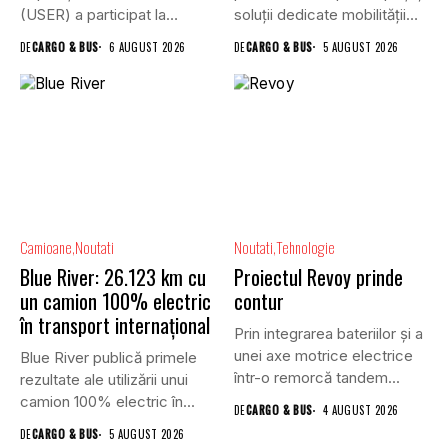
(USER) a participat la
soluții dedicate mobilității
reuniunea online...
rutiere,...
DE
CARGO & BUS
6 AUGUST 2026
DE
CARGO & BUS
5 AUGUST 2026
Camioane
Noutati
Noutati
Tehnologie
Blue River: 26.123 km cu
Proiectul Revoy prinde
un camion 100% electric
contur
în transport internațional
Prin integrarea bateriilor și a
unei axe motrice electrice
Blue River publică primele
într-o remorcă tandem...
rezultate ale utilizării unui
camion 100% electric în...
DE
CARGO & BUS
4 AUGUST 2026
DE
CARGO & BUS
5 AUGUST 2026