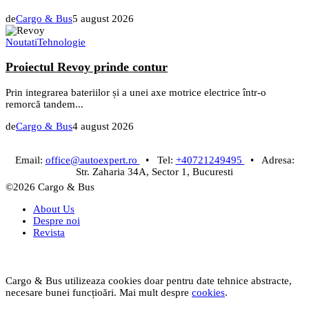
de
Cargo & Bus
5 august 2026
Noutati
Tehnologie
Proiectul Revoy prinde contur
Prin integrarea bateriilor și a unei axe motrice electrice într-o
remorcă tandem...
de
Cargo & Bus
4 august 2026
Email:
office@autoexpert.ro
• Tel:
+40721249495
• Adresa:
Str. Zaharia 34A, Sector 1, Bucuresti
©2026 Cargo & Bus
About Us
Despre noi
Revista
Cargo & Bus utilizeaza cookies doar pentru date tehnice abstracte,
necesare bunei funcțioări. Mai mult despre
cookies
.