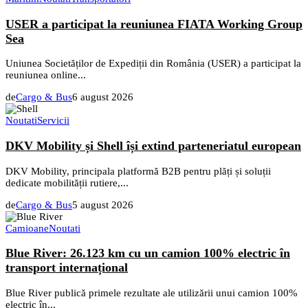
USER a participat la reuniunea FIATA Working Group
Sea
Uniunea Societăților de Expediții din România (USER) a participat la
reuniunea online...
de
Cargo & Bus
6 august 2026
Noutati
Servicii
DKV Mobility și Shell își extind parteneriatul european
DKV Mobility, principala platformă B2B pentru plăți și soluții
dedicate mobilității rutiere,...
de
Cargo & Bus
5 august 2026
Camioane
Noutati
Blue River: 26.123 km cu un camion 100% electric în
transport internațional
Blue River publică primele rezultate ale utilizării unui camion 100%
electric în...