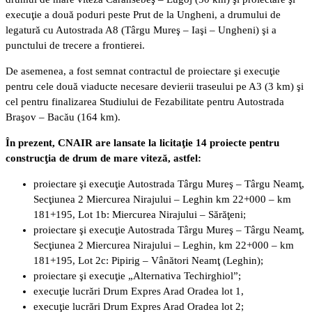
execuţie a două poduri peste Prut de la Ungheni, a drumului de
legatură cu Autostrada A8 (Târgu Mureş – Iaşi – Ungheni) şi a
punctului de trecere a frontierei.
De asemenea, a fost semnat contractul de proiectare şi execuţie
pentru cele două viaducte necesare devierii traseului pe A3 (3 km) şi
cel pentru finalizarea Studiului de Fezabilitate pentru Autostrada
Braşov – Bacău (164 km).
În prezent, CNAIR are lansate la licitaţie 14 proiecte pentru
construcţia de drum de mare viteză, astfel:
proiectare şi execuţie Autostrada Târgu Mureş – Târgu Neamţ,
Secţiunea 2 Miercurea Nirajului – Leghin km 22+000 – km
181+195, Lot 1b: Miercurea Nirajului – Sărăţeni;
proiectare şi execuţie Autostrada Târgu Mureş – Târgu Neamţ,
Secţiunea 2 Miercurea Nirajului – Leghin, km 22+000 – km
181+195, Lot 2c: Pipirig – Vânători Neamţ (Leghin);
proiectare şi execuţie „Alternativa Techirghiol”;
execuţie lucrări Drum Expres Arad Oradea lot 1,
execuţie lucrări Drum Expres Arad Oradea lot 2;