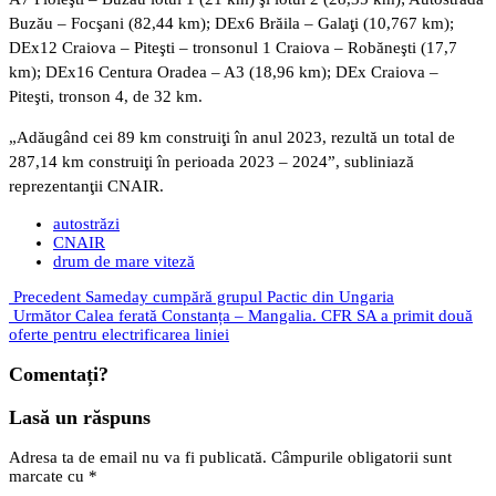
Buzău – Focşani (82,44 km); DEx6 Brăila – Galaţi (10,767 km);
DEx12 Craiova – Piteşti – tronsonul 1 Craiova – Robăneşti (17,7
km); DEx16 Centura Oradea – A3 (18,96 km); DEx Craiova –
Piteşti, tronson 4, de 32 km.
„Adăugând cei 89 km construiţi în anul 2023, rezultă un total de
287,14 km construiţi în perioada 2023 – 2024”, subliniază
reprezentanţii CNAIR.
autostrăzi
CNAIR
drum de mare viteză
Precedent
Sameday cumpără grupul Pactic din Ungaria
Următor
Calea ferată Constanța – Mangalia. CFR SA a primit două
oferte pentru electrificarea liniei
Comentați?
Lasă un răspuns
Adresa ta de email nu va fi publicată.
Câmpurile obligatorii sunt
marcate cu
*