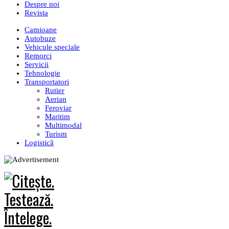
Despre noi
Revista
Camioane
Autobuze
Vehicule speciale
Remorci
Servicii
Tehnologie
Transportatori
Rutier
Aerian
Feroviar
Maritim
Multimodal
Turism
Logistică