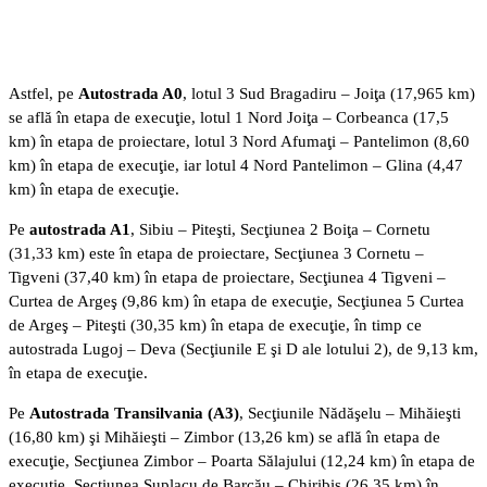
Astfel, pe
Autostrada A0
, lotul 3 Sud Bragadiru – Joiţa (17,965 km)
se află în etapa de execuţie, lotul 1 Nord Joiţa – Corbeanca (17,5
km) în etapa de proiectare, lotul 3 Nord Afumaţi – Pantelimon (8,60
km) în etapa de execuţie, iar lotul 4 Nord Pantelimon – Glina (4,47
km) în etapa de execuţie.
Pe
autostrada A1
, Sibiu – Piteşti, Secţiunea 2 Boiţa – Cornetu
(31,33 km) este în etapa de proiectare, Secţiunea 3 Cornetu –
Tigveni (37,40 km) în etapa de proiectare, Secţiunea 4 Tigveni –
Curtea de Argeş (9,86 km) în etapa de execuţie, Secţiunea 5 Curtea
de Argeş – Piteşti (30,35 km) în etapa de execuţie, în timp ce
autostrada Lugoj – Deva (Secţiunile E şi D ale lotului 2), de 9,13 km,
în etapa de execuţie.
Pe
Autostrada Transilvania (A3)
, Secţiunile Nădăşelu – Mihăieşti
(16,80 km) şi Mihăieşti – Zimbor (13,26 km) se află în etapa de
execuţie, Secţiunea Zimbor – Poarta Sălajului (12,24 km) în etapa de
execuţie, Secţiunea Suplacu de Barcău – Chiribiş (26,35 km) în