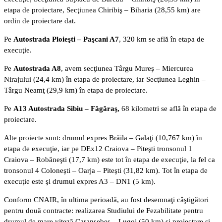
etapa de proiectare, Secţiunea Chiribiş – Biharia (28,55 km) are
ordin de proiectare dat.
Pe
Autostrada Ploieşti – Paşcani A7
, 320 km se află în etapa de
execuţie.
Pe
Autostrada A8
, avem secţiunea Târgu Mureş – Miercurea
Nirajului (24,4 km) în etapa de proiectare, iar Secţiunea Leghin –
Târgu Neamţ (29,9 km) în etapa de proiectare.
Pe
A13 Autostrada Sibiu – Făgăraş,
68 kilometri se află în etapa de
proiectare.
Alte proiecte sunt: drumul expres Brăila – Galaţi (10,767 km) în
etapa de execuţie, iar pe DEx12 Craiova – Piteşti tronsonul 1
Craiova – Robăneşti (17,7 km) este tot în etapa de execuţie, la fel ca
tronsonul 4 Coloneşti – Oarja – Piteşti (31,82 km). Tot în etapa de
execuţie este şi drumul expres A3 – DN1 (5 km).
Conform CNAIR, în ultima perioadă, au fost desemnaţi câştigători
pentru două contracte: realizarea Studiului de Fezabilitate pentru
drumul de mare viteză Caransebeş – Lugoj (50 km) şi proiectare şi