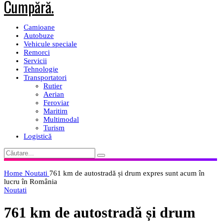
Camioane
Autobuze
Vehicule speciale
Remorci
Servicii
Tehnologie
Transportatori
Rutier
Aerian
Feroviar
Maritim
Multimodal
Turism
Logistică
Home
Noutati
761 km de autostradă și drum expres sunt acum în
lucru în România
Noutati
761 km de autostradă și drum