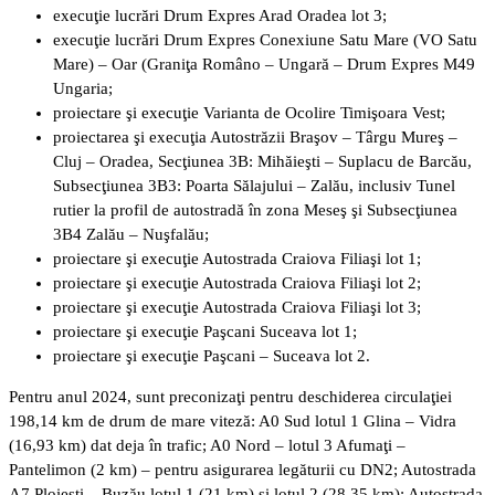
execuţie lucrări Drum Expres Arad Oradea lot 3;
execuţie lucrări Drum Expres Conexiune Satu Mare (VO Satu
Mare) – Oar (Graniţa Româno – Ungară – Drum Expres M49
Ungaria;
proiectare şi execuţie Varianta de Ocolire Timişoara Vest;
proiectarea şi execuţia Autostrăzii Braşov – Târgu Mureş –
Cluj – Oradea, Secţiunea 3B: Mihăieşti – Suplacu de Barcău,
Subsecţiunea 3B3: Poarta Sălajului – Zalău, inclusiv Tunel
rutier la profil de autostradă în zona Meseş şi Subsecţiunea
3B4 Zalău – Nuşfalău;
proiectare şi execuţie Autostrada Craiova Filiaşi lot 1;
proiectare şi execuţie Autostrada Craiova Filiaşi lot 2;
proiectare şi execuţie Autostrada Craiova Filiaşi lot 3;
proiectare şi execuţie Paşcani Suceava lot 1;
proiectare şi execuţie Paşcani – Suceava lot 2.
Pentru anul 2024, sunt preconizaţi pentru deschiderea circulaţiei
198,14 km de drum de mare viteză: A0 Sud lotul 1 Glina – Vidra
(16,93 km) dat deja în trafic; A0 Nord – lotul 3 Afumaţi –
Pantelimon (2 km) – pentru asigurarea legăturii cu DN2; Autostrada
A7 Ploieşti – Buzău lotul 1 (21 km) şi lotul 2 (28,35 km); Autostrada