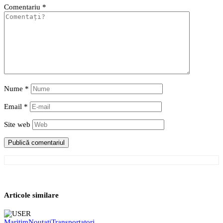
Comentariu
*
Nume
*
Email
*
Site web
Articole similare
Maritim
Noutati
Transportatori