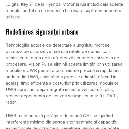
„Digital Key 2” de la Hyundai Motor și Kia includ deja aceste
module, astfel că nu necesită hardware suplimentar pentru
utilizare.
Redefinirea siguranței urbane
Tehnologiile actuale de detectare a unghiului mort se
bazează pe dispozitive fixe sau rețele de comunicații
relativ lente, ceea ce le afectează acuratețea și viteza de
procesare. Vision Pulse elimină aceste limitări prin utilizarea
modulelor UWB pentru o comunicare precisă și rapidă prin
unde radio UWB, asigurând o precizie ridicată, oferind în
același timp eficiență a costurilor prin utilizarea modulelor
UWB care sunt deja integrate în multe vehicule. În plus,
reduce dependența de senzori scumpi, cum ar fi LiDAR și
radar.
UWB funcționează pe lățime de bandă GHz, asigurând
interferențe minime din partea altor semnale și capacități
excepționale de difracție și penetrare. Vision Pulse poate