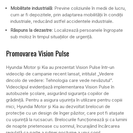
Mobilitate industrială
: Previne coliziunile în medii de lucru,
cum ar fi depozitele, prin adaptarea mobilității în condiții
industriale, reducând astfel accidentele industriale.
Răspuns la dezastre
: Localizează persoanele îngropate
sub moloz în timpul situațiilor de urgență.
Promovarea Vision Pulse
Hyundai Motor și Kia au prezentat Vision Pulse într-un
videoclip de campanie recent lansat, intitulat „Vedere
dincolo de vedere: Tehnologia care vede nevăzutul”.
Videoclipul evidențiază implementarea Vision Pulse în
autobuzele școlare, asigurând siguranța copiilor de
grădiniță. Pentru a asigura ușurința în utilizare pentru copiii
mici, Hyundai Motor și Kia au dezvoltat brelocuri de
protecție cu un design de înger păzitor, care pot fi atașate
cu ușurință la rucsacuri. Brelocurile funcționează și ca lumini
de noapte prietenoase cu somnul, încurajând încărcarea
regulată ca parte a rutinei nocturne a unui copil.