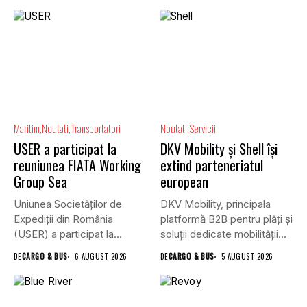
Maritim
Noutati
Transportatori
Noutati
Servicii
USER a participat la
DKV Mobility și Shell își
reuniunea FIATA Working
extind parteneriatul
Group Sea
european
Uniunea Societăților de
DKV Mobility, principala
Expediții din România
platformă B2B pentru plăți și
(USER) a participat la
soluții dedicate mobilității
reuniunea online...
rutiere,...
DE
CARGO & BUS
6 AUGUST 2026
DE
CARGO & BUS
5 AUGUST 2026