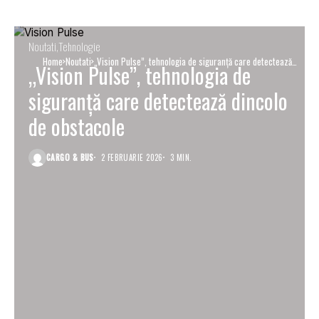
Noutati
Tehnologie
Home
Noutati
„Vision Pulse”, tehnologia de siguranță care detectează
„Vision Pulse”, tehnologia de
dincolo de obstacole
siguranță care detectează dincolo
de obstacole
CARGO & BUS
2 FEBRUARIE 2026
3 MIN.