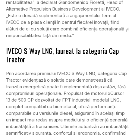
rentabilitatea”, a declarat Giandomenico Fioretti, Head of
Alternative Propulsion Business Development al IVECO.
„Este o dovadă suplimentară a angajamentului ferm al
IVECO de a plasa clienții în centrul fiecărei inovații, fiind
alături de ei cu soluții care combină eficiența operațională și
responsabilitatea față de mediu.”
IVECO S Way LNG, laureat la categoria Cap
Tractor
Prin acordarea premiului IVECO S Way LNG, categoria Cap
Tractor evidențiază o soluție care demonstrează că
tranziția energetică poate fi implementată deja astăzi, fără
compromisuri operaționale. Propulsat de motorul xCursor
13 de 500 CP dezvoltat de FPT Industrial, modelul LNG,
complet compatibil cu biometanul, oferă performanțe
comparabile cu versiunile diesel, asigurând în același timp
un impact mai redus asupra mediului și o eficiență generală
îmbunătățită a transmisiei. Ultimele actualizări au îmbunătățit
semnificativ siguranța, confortul și ergonomia, confirmând