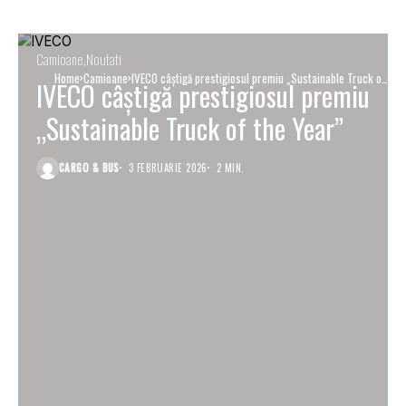
Camioane
Noutati
Home
Camioane
IVECO câștigă prestigiosul premiu „Sustainable Truck of
IVECO câștigă prestigiosul premiu
the Year”
„Sustainable Truck of the Year”
CARGO & BUS
3 FEBRUARIE 2026
2 MIN.