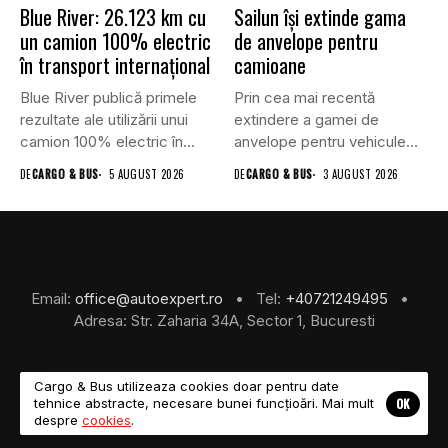
Blue River: 26.123 km cu
Sailun își extinde gama
un camion 100% electric
de anvelope pentru
în transport internațional
camioane
Blue River publică primele
Prin cea mai recentă
rezultate ale utilizării unui
extindere a gamei de
camion 100% electric în...
anvelope pentru vehicule
comerciale,...
DE
CARGO & BUS
5 AUGUST 2026
DE
CARGO & BUS
3 AUGUST 2026
Email:
office@autoexpert.ro
• Tel:
+40721249495
•
Adresa: Str. Zaharia 34A, Sector 1, Bucuresti
Cargo & Bus utilizeaza cookies doar pentru date
OK
tehnice abstracte, necesare bunei funcțioări. Mai mult
©2026 Cargo & Bus
despre
cookies
.
About Us
Despre Noi
Revista