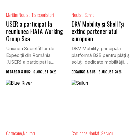
Maritim
Noutati
Transportatori
Noutati
Servicii
USER a participat la
DKV Mobility și Shell își
reuniunea FIATA Working
extind parteneriatul
Group Sea
european
Uniunea Societăților de
DKV Mobility, principala
Expediții din România
platformă B2B pentru plăți și
(USER) a participat la
soluții dedicate mobilității
reuniunea online...
rutiere,...
DE
CARGO & BUS
6 AUGUST 2026
DE
CARGO & BUS
5 AUGUST 2026
Camioane
Noutati
Camioane
Noutati
Servicii