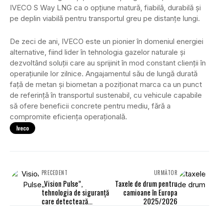
IVECO S Way LNG ca o opțiune matură, fiabilă, durabilă și
pe deplin viabilă pentru transportul greu pe distanțe lungi.
De zeci de ani, IVECO este un pionier în domeniul energiei
alternative, fiind lider în tehnologia gazelor naturale și
dezvoltând soluții care au sprijinit în mod constant clienții în
operațiunile lor zilnice. Angajamentul său de lungă durată
față de metan și biometan a poziționat marca ca un punct
de referință în transportul sustenabil, cu vehicule capabile
să ofere beneficii concrete pentru mediu, fără a
compromite eficiența operațională.
Iveco
PRECEDENT
URMĂTOR
„Vision Pulse”,
Taxele de drum pentru
tehnologia de siguranță
camioane în Europa
care detectează
2025/2026
dincolo de obstacole