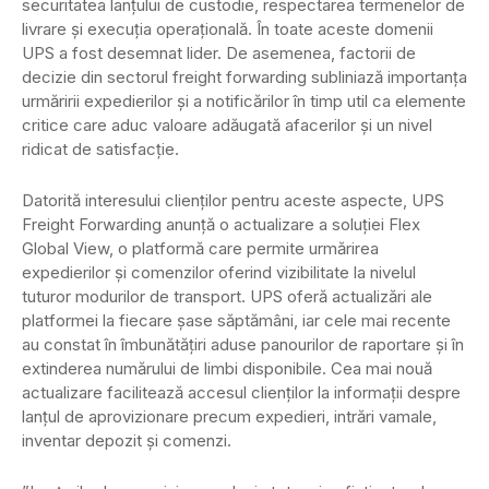
securitatea lanțului de custodie, respectarea termenelor de
livrare și execuția operațională. În toate aceste domenii
UPS a fost desemnat lider. De asemenea, factorii de
decizie din sectorul freight forwarding subliniază importanța
urmăririi expedierilor și a notificărilor în timp util ca elemente
critice care aduc valoare adăugată afacerilor și un nivel
ridicat de satisfacție.
Datorită interesului clienților pentru aceste aspecte, UPS
Freight Forwarding anunță o actualizare a soluției Flex
Global View, o platformă care permite urmărirea
expedierilor și comenzilor oferind vizibilitate la nivelul
tuturor modurilor de transport. UPS oferă actualizări ale
platformei la fiecare șase săptămâni, iar cele mai recente
au constat în îmbunătățiri aduse panourilor de raportare și în
extinderea numărului de limbi disponibile. Cea mai nouă
actualizare facilitează accesul clienților la informații despre
lanțul de aprovizionare precum expedieri, intrări vamale,
inventar depozit și comenzi.