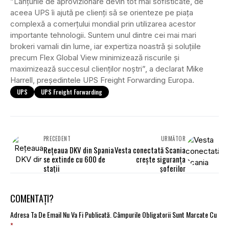
”Lanțurile de aprovizionare devin tot mai sofisticate, de
aceea UPS îi ajută pe clienți să se orienteze pe piața
complexă a comerțului mondial prin utilizarea acestor
importante tehnologii. Suntem unul dintre cei mai mari
brokeri vamali din lume, iar expertiza noastră și soluțiile
precum Flex Global View minimizează riscurile și
maximizează succesul clienților noștri”, a declarat Mike
Harrell, președintele UPS Freight Forwarding Europa.
UPS
UPS Freight Forwarding
PRECEDENT
URMĂTOR
Rețeaua DKV din Spania
Vesta conectată Scania
se extinde cu 600 de
crește siguranța
stații
șoferilor
COMENTAȚI?
Adresa Ta De Email Nu Va Fi Publicată.
Câmpurile Obligatorii Sunt Marcate Cu
*