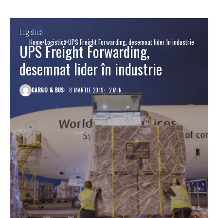
Logistică
Home
Logistică
UPS Freight Forwarding, desemnat lider în industrie
UPS Freight Forwarding,
desemnat lider în industrie
CARGO & BUS
8 MARTIE 2019
2 MIN.