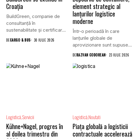
Croația
element strategic al
lanțurilor logistice
BuildGreen, companie de
moderne
consultanță în
sustenabilitate și certificare
Într-o perioadă în care
a clădirilor, și VGP,...
lanțurile globale de
DE
CARGO & BUS
30 IULIE 2026
aprovizionare sunt supuse
unei presiuni...
DE
RAZVAN CODOREAN
23 IULIE 2026
Logistică
Servicii
Logistică
Noutati
Kühne+Nagel, progres în
Piața globală a logisticii
al doilea trimestru din
contractuale accelerează