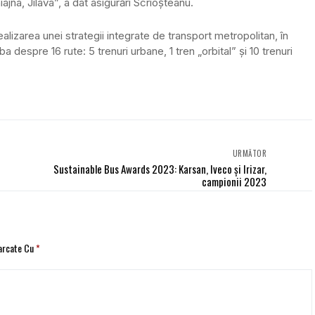
ajna, Jilava”, a dat asigurări Scrioșteanu.
lizarea unei strategii integrate de transport metropolitan, în
 despre 16 rute: 5 trenuri urbane, 1 tren „orbital” și 10 trenuri
URMĂTOR
Sustainable Bus Awards 2023: Karsan, Iveco și Irizar,
campionii 2023
Marcate Cu
*