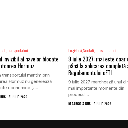
tati
Transportatori
Logistică
Noutati
Transportatori
l invizibil al navelor blocate
9 iulie 2027: mai este doar
âmtoarea Hormuz
până la aplicarea completă 
Regulamentului eFTI
 transportului maritim prin
area Hormuz nu generează
9 iulie 2027 marchează unul di
cte economice și...
mai importante momente din
procesul...
 BUS
31 IULIE 2026
DE
CARGO & BUS
9 IULIE 2026