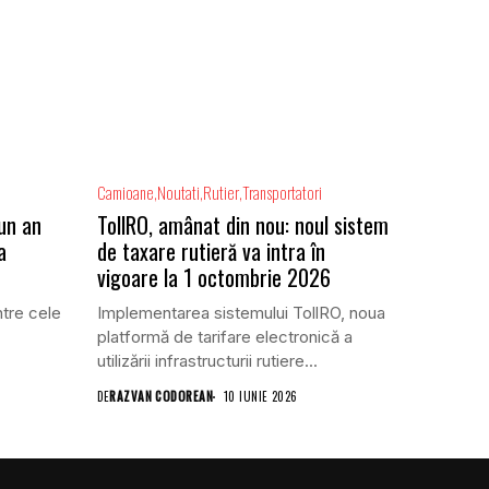
Camioane
Noutati
Rutier
Transportatori
 un an
TollRO, amânat din nou: noul sistem
a
de taxare rutieră va intra în
vigoare la 1 octombrie 2026
ntre cele
Implementarea sistemului TollRO, noua
platformă de tarifare electronică a
utilizării infrastructurii rutiere...
DE
RAZVAN CODOREAN
10 IUNIE 2026