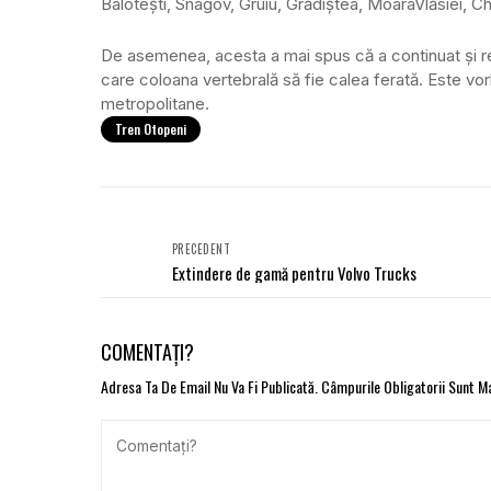
Balotești, Snagov, Gruiu, Grădiștea, MoaraVlăsiei, Chi
De asemenea, acesta a mai spus că a continuat și rea
care coloana vertebrală să fie calea ferată. Este vorba
metropolitane.
Tren Otopeni
PRECEDENT
Extindere de gamă pentru Volvo Trucks
COMENTAȚI?
Adresa Ta De Email Nu Va Fi Publicată.
Câmpurile Obligatorii Sunt 