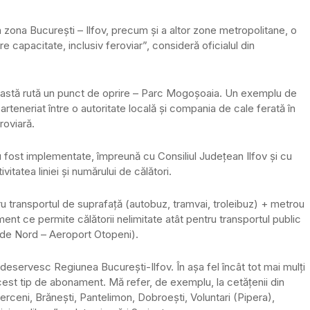
n zona București – Ilfov, precum și a altor zone metropolitane, o
e capacitate, inclusiv feroviar”, consideră oficialul din
ceastă rută un punct de oprire – Parc Mogoșoaia. Un exemplu de
rteneriat între o autoritate locală și compania de cale ferată în
roviară.
u fost implementate, împreună cu Consiliul Județean Ilfov și cu
itatea liniei și numărului de călători.
ru transportul de suprafață (autobuz, tramvai, troleibuz) + metrou
ent ce permite călătorii nelimitate atât pentru transportul public
a de Nord – Aeroport Otopeni).
 deservesc Regiunea București-Ilfov. În așa fel încât tot mai mulți
cest tip de abonament. Mă refer, de exemplu, la cetățenii din
erceni, Brănești, Pantelimon, Dobroești, Voluntari (Pipera),