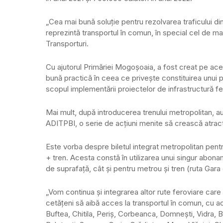
„Cea mai bună soluție pentru rezolvarea traficului di
reprezintă transportul în comun, în special cel de mar
Transporturi.
Cu ajutorul Primăriei Mogoșoaia, a fost creat pe a
bună practică în ceea ce privește constituirea unui pa
scopul implementării proiectelor de infrastructură fe
Mai mult, după introducerea trenului metropolitan, a
ADITPBI, o serie de acțiuni menite să crească atractiv
Este vorba despre biletul integrat metropolitan pent
+ tren. Acesta constă în utilizarea unui singur abonam
de suprafață, cât și pentru metrou și tren (ruta Gar
„Vom continua și integrarea altor rute feroviare care
cetățeni să aibă acces la transportul în comun, cu a
Buftea, Chitila, Periș, Corbeanca, Domnești, Vidra, B