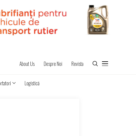
About Us
Despre Noi
Revista
rtatori
Logistică