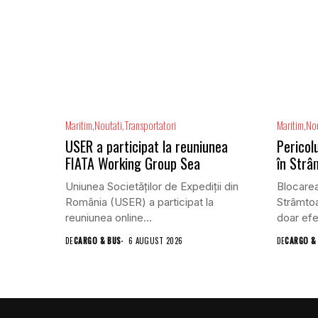
Maritim
Noutati
Transportatori
Maritim
Nou
USER a participat la reuniunea
Pericolu
FIATA Working Group Sea
în Str
Uniunea Societăților de Expediții din
Blocarea
România (USER) a participat la
Strâmto
reuniunea online...
doar efe
DE
CARGO & BUS
6 AUGUST 2026
DE
CARGO &