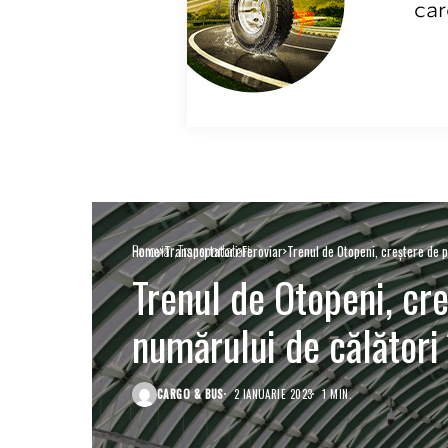
Feroviar
Transportatori
Home
Transportatori
Feroviar
Trenul de Otopeni, creștere de 
Trenul de Otopeni, c
numărului de călători
CARGO & BUS
2 IANUARIE 2023
1 MIN.