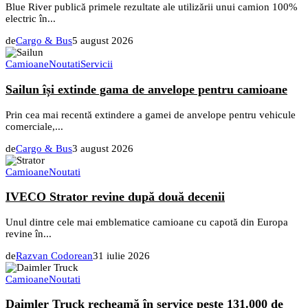
Blue River publică primele rezultate ale utilizării unui camion 100%
electric în...
de
Cargo & Bus
5 august 2026
Camioane
Noutati
Servicii
Sailun își extinde gama de anvelope pentru camioane
Prin cea mai recentă extindere a gamei de anvelope pentru vehicule
comerciale,...
de
Cargo & Bus
3 august 2026
Camioane
Noutati
IVECO Strator revine după două decenii
Unul dintre cele mai emblematice camioane cu capotă din Europa
revine în...
de
Razvan Codorean
31 iulie 2026
Camioane
Noutati
Daimler Truck recheamă în service peste 131.000 de