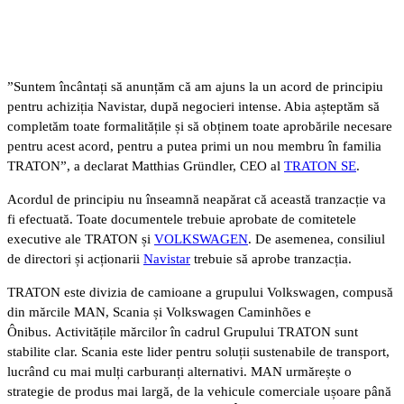
”Suntem încântați să anunțăm că am ajuns la un acord de principiu
pentru achiziția Navistar, după negocieri intense. Abia așteptăm să
completăm toate formalitățile și să obținem toate aprobările necesare
pentru acest acord, pentru a putea primi un nou membru în familia
TRATON”, a declarat Matthias Gründler, CEO al
TRATON SE
.
Acordul de principiu nu înseamnă neapărat că această tranzacție va
fi efectuată. Toate documentele trebuie aprobate de comitetele
executive ale TRATON și
VOLKSWAGEN
. De asemenea, consiliul
de directori și acționarii
Navistar
trebuie să aprobe tranzacția.
TRATON este divizia de camioane a grupului Volkswagen, compusă
din mărcile MAN, Scania și Volkswagen Caminhões e
Ônibus. Activitățile mărcilor în cadrul Grupului TRATON sunt
stabilite clar. Scania este lider pentru soluții sustenabile de transport,
lucrând cu mai mulți carburanți alternativi. MAN urmărește o
strategie de produs mai largă, de la vehicule comerciale ușoare până