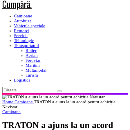
Camioane
Autobuze
Vehicule speciale
Remorci
Servicii
Tehnologie
Transportatori
Rutier
Aerian
Feroviar
Maritim
Multimodal
Turism
Logistică
Home
Camioane
TRATON a ajuns la un acord pentru achiziția
Navistar
Camioane
TRATON a ajuns la un acord