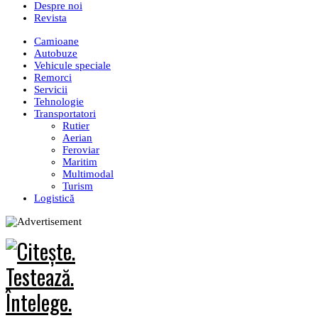
Despre noi
Revista
Camioane
Autobuze
Vehicule speciale
Remorci
Servicii
Tehnologie
Transportatori
Rutier
Aerian
Feroviar
Maritim
Multimodal
Turism
Logistică