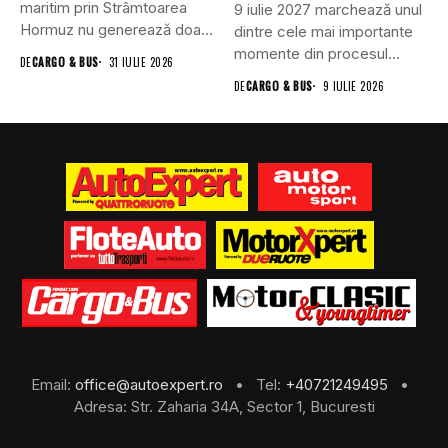
maritim prin Strâmtoarea
9 iulie 2027 marchează unul
Hormuz nu generează doar
dintre cele mai importante
efecte economice și...
momente din procesul...
DE
CARGO & BUS
31 IULIE 2026
DE
CARGO & BUS
9 IULIE 2026
Email:
office@autoexpert.ro
• Tel:
+40721249495
•
Adresa: Str. Zaharia 34A, Sector 1, Bucuresti