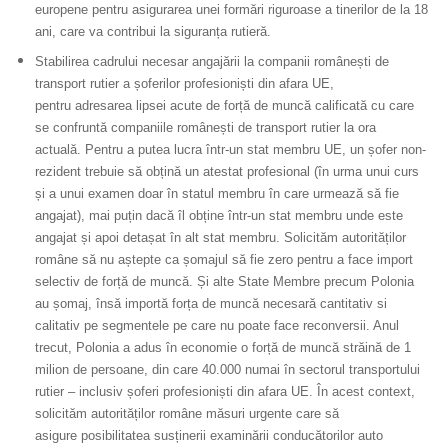
europene
pentru a
sigurarea unei formări riguroase a tinerilor de la 18
ani
,
care va cont
ribui la siguranța rutieră
.
Stabilirea cadrului necesar
angajării la companii românești de
transport rutier a șoferilor profesioniști din afara UE,
pentru
adresarea lipsei acute
de forță de muncă calificată cu care
se confruntă companiile românești de transport rutier la ora
actuală.
Pentru a putea lucra într-un stat membru UE, un șofer non-
rezident trebuie s
ă
obțin
ă
un atestat profesional (în urma unui curs
și a unui examen doar în statul membru în care urmeaz
ă
s
ă
fie
angajat), mai puțin dac
ă
îl obține într-un stat membru unde este
angajat și apoi detașat în alt stat membru.
Solicităm autorităților
române să nu aștepte ca șomajul să fie zero pentru a face import
selectiv de forță de muncă. Și alte State Membre precum Polonia
au șomaj, însă importă forța de muncă necesară
cantitativ si
calitativ pe segmentele pe care nu poate face reconversii. Anul
trecu
t, Polonia a adus în economie o forță de muncă străină de 1
milion de persoane, din care 40.000 numai în sectorul transportului
rutier
– inclusiv șoferi profesioniști din afara UE. În acest context,
s
olicităm autorităților române măsuri urgente care să
asi
gure
posibilitatea susținerii examinării conducătorilor auto