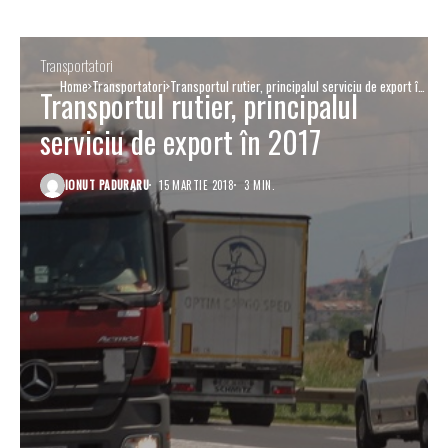
Transportatori
Home
Transportatori
Transportul rutier, principalul serviciu de export în
Transportul rutier, principalul
2017
serviciu de export în 2017
IONUT PADURARU
15 MARTIE 2018
3 MIN.