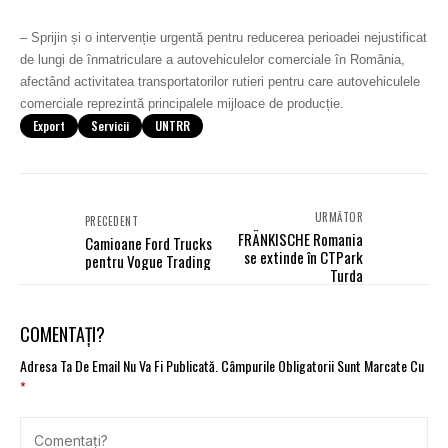
–
Sprijin și o intervenție urgentă pentru reducerea perioadei nejustificat
de lungi de înmatriculare a autovehiculelor comerciale în România,
afectând activitatea transportatorilor rutieri pentru care autovehiculele
comerciale reprezintă principalele mijloace de producție.
Export
Servicii
UNTRR
URMĂTOR
PRECEDENT
FRÄNKISCHE Romania
Camioane Ford Trucks
se extinde în CTPark
pentru Vogue Trading
Turda
COMENTAȚI?
Adresa Ta De Email Nu Va Fi Publicată.
Câmpurile Obligatorii Sunt Marcate Cu
*