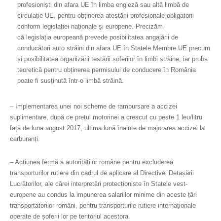
profesioniști
din afara UE
în limba engleză sau altă limbă de
circulație UE, pentru obținerea atestării profesionale obligatorii
conform legislației naționale și europene.
Precizăm
că
legislația
europeană prevede posibilitatea angajării de
conducători auto străini din afara UE în Statele Membre UE precum
și posibilitatea organizării testării șoferilor în limbi străine, iar proba
teoretică pentru obținerea permisului de conducere în România
poate fi susținută într-o limbă străină.
–
Implementarea unei noi scheme de rambursare
a accizei
suplimentare
, după ce prețul motorinei a crescut cu peste 1 leu/litru
față de luna august 2017, ultima lună înainte de majorarea accizei la
carburanți.
–
Acțiunea fermă a autorităților române pentru excluderea
transporturilor rutiere din cadrul de aplicare al Directivei Detașării
Lucrătorilor, ale cărei interpretări protecționiste în Statele vest-
europene au condus la impunerea salariilor minime din aceste țări
transportatorilor români, pentru transporturile rutiere internaționale
operate de șoferii lor pe teritoriul acestora
.