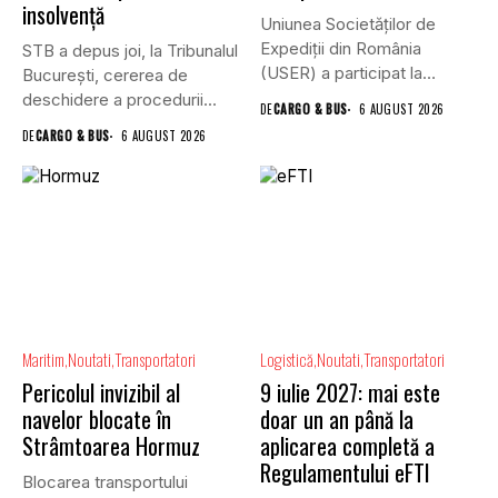
insolvență
Uniunea Societăților de
Expediții din România
STB a depus joi, la Tribunalul
(USER) a participat la
Bucureşti, cererea de
reuniunea online...
deschidere a procedurii...
DE
CARGO & BUS
6 AUGUST 2026
DE
CARGO & BUS
6 AUGUST 2026
Maritim
Noutati
Transportatori
Logistică
Noutati
Transportatori
Pericolul invizibil al
9 iulie 2027: mai este
navelor blocate în
doar un an până la
Strâmtoarea Hormuz
aplicarea completă a
Regulamentului eFTI
Blocarea transportului