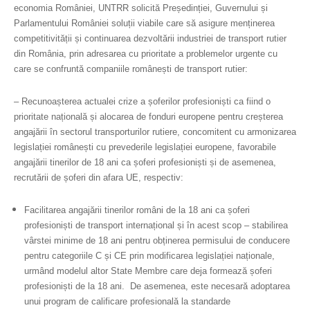
economia României, UNTRR solicită Președinției, Guvernului și
Parlamentului
României soluții viabile ca
re să asigure menținerea
competitivității și continuarea
dezvoltării
industriei de transport rutier
din România, prin
adresarea cu prioritate a problemelor urgente cu
care se confruntă companiile românești de transport rutier
:
– Recunoașterea actualei crize
a șoferilor profesioniști ca fiind o
prioritate națională și alocarea de fonduri europene pentru creșterea
angajării în sectorul transporturilor rutiere
, concomitent cu armonizarea
legislației românești cu prevederile legislației europene, favorabile
angaj
ării tinerilor de 18 ani ca șoferi profesioniști și de asemenea,
recrutării de șoferi din afara UE,
respectiv:
Facilitarea angajării tinerilor români de la 18 ani ca șoferi
profesioniști de transport
internațional și în acest scop – stabilirea
vârstei minime de 18 ani
pentru obținerea permisului de conducere
pentru categoriile C și CE prin modificarea legislației naționale,
urmând modelul altor State
Membre care deja formează șoferi
profesioniști de la 18
ani. De asemenea,
este necesară
adoptarea
unui p
rogram de calificare profesională la standarde