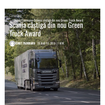
Camioane
Home
Camioane
Scania câștigă din nou Green Truck Award
Scania câștigă din nou Green
Truck Award
IONUT PADURARU
29 MARTIE 2018
1 MIN.