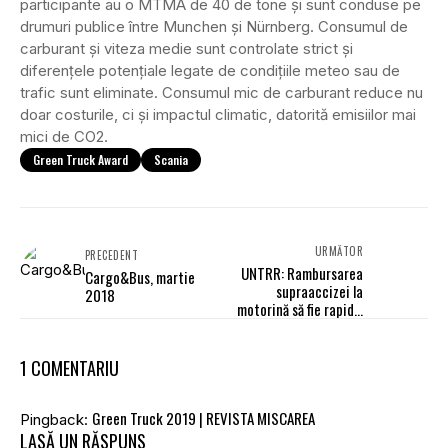
participante au o MTMA de 40 de tone și sunt conduse pe
drumuri publice între Munchen și Nürnberg. Consumul de
carburant și viteza medie sunt controlate strict și
diferențele potențiale legate de condițiile meteo sau de
trafic sunt eliminate. Consumul mic de carburant reduce nu
doar costurile, ci și impactul climatic, datorită emisiilor mai
mici de CO2.
Green Truck Award
Scania
URMĂTOR
PRECEDENT
UNTRR: Rambursarea
Cargo&Bus, martie
supraaccizei la
2018
motorină să fie rapidă,
facilă şi modernă
1 COMENTARIU
Green Truck 2019 | REVISTA MISCAREA
Pingback:
LASĂ UN RĂSPUNS