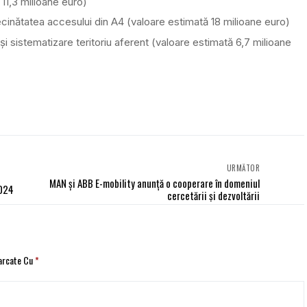
 11,3 milioane euro)
vecinătatea accesului din A4 (valoare estimată 18 milioane euro)
i sistematizare teritoriu aferent (valoare estimată 6,7 milioane
URMĂTOR
MAN și ABB E-mobility anunță o cooperare în domeniul
2024
cercetării și dezvoltării
Marcate Cu
*