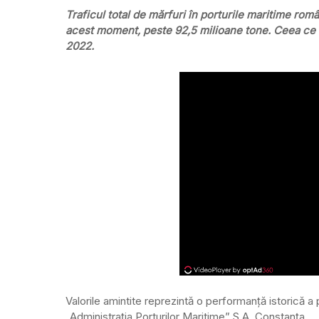
Traficul total de mărfuri în porturile maritime româ
acest moment, peste 92,5 milioane tone. Ceea ce r
2022.
Valorile amintite reprezintă o performanță istorică 
„Administraţia Porturilor Maritime” S.A. Constanţa.