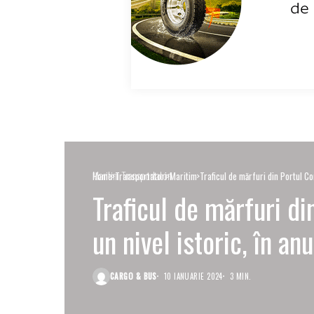
Maritim
Transportatori
Home
Transportatori
Maritim
Traficul de mărfuri din Portul Co
Traficul de mărfuri di
un nivel istoric, în an
CARGO & BUS
10 IANUARIE 2024
3 MIN.