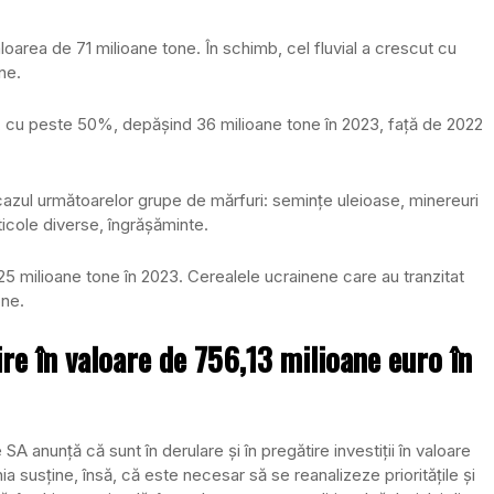
loarea de 71 milioane tone. În schimb, cel fluvial a crescut cu
ne.
ic, cu peste 50%, depășind 36 milioane tone în 2023, față de 2022
cazul următoarelor grupe de mărfuri: semințe uleioase, minereuri
rticole diverse, îngrășăminte.
e 25 milioane tone în 2023. Cerealele ucrainene care au tranzitat
one.
tire în valoare de 756,13 milioane euro în
A anunță că sunt în derulare și în pregătire investiții în valoare
 susține, însă, că este necesar să se reanalizeze prioritățile și