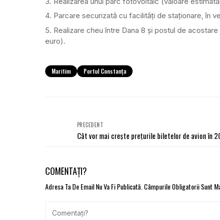
Realizarea unui parc fotovoltaic (valoare estimată
Parcare securizată cu facilități de staționare, în 
Realizare cheu între Dana 8 și postul de acostare ș
euro).
Maritim
Portul Constanța
PRECEDENT
Cât vor mai crește prețurile biletelor de avion în 
COMENTAȚI?
Adresa Ta De Email Nu Va Fi Publicată.
Câmpurile Obligatorii Sunt 