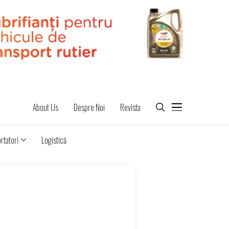
About Us
Despre Noi
Revista
rtatori
Logistică