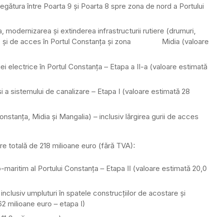
gătura între Poarta 9 și Poarta 8 spre zona de nord a Portului
a, modernizarea și extinderea infrastructurii rutiere (drumuri,
tură) și de acces în Portul Constanța și zona Midia (valoare
iei electrice în Portul Constanța – Etapa a II-a (valoare estimată
i a sistemului de canalizare – Etapa I (valoare estimată 28
onstanța, Midia și Mangalia) – inclusiv lărgirea gurii de acces
are totală de 218 milioane euro (fără TVA):
o-maritim al Portului Constanța – Etapa II (valoare estimată 20,0
inclusiv umpluturi în spatele construcțiilor de acostare și
162 milioane euro – etapa I)