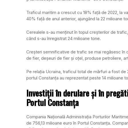
Traficul maritim a crescut cu 18% față de 2022, la va
40% față de anul anterior, ajungând la 22 milioane to
Cerealele s-au menținut în topul creșterilor de traf
când s-au înregistrat 24 milioane tone.
Creșteri semnificative de trafic se mai regăsesc în 
de fier, deșeuri de fier și oțel, produse petroliere, a
Pe relația Ucraina, traficul total de mărfuri a fost d
portul Constanța au reprezentat peste 14 milioane t
Investiții în derulare și în pregă
Portul Constanța
Compania Națională Administrația Porturilor Maritime S
de 756,13 milioane euro în Portul Constanța. Compania