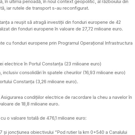
ă, în ultima perioadă, în noul context geopolitic, al războiului din
tă, iar rutele de transport s-au reconfigurat.
nța a reușit să atragă investiții din fonduri europene de 42
nalizat din fonduri europene în valoare de 27,72 milioane euro.
țate cu fonduri europene prin Programul Operațional Infrastructura
iei electrice în Portul Constanța (23 milioane euro)
, inclusiv consolidări în spatele cheurilor (16,93 milioane euro)
ortului Constanța (3,26 milioane euro).
 Asigurarea condițiilor electrice de racordare la cheu a navelor în
aloare de 18,8 milioane euro.
 cu o valoare totală de 476,1 milioane euro:
7 și joncțiunea obiectivului “Pod rutier la km 0+540 a Canalului