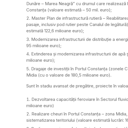
Dunăre – Marea Neagră” cu drumul care realizează le
Constanța (valoare estimată – 50 mil. euro);
Master Plan de infrastructură rutieră – Reabilitare
pasaje, inclusiv pod rutier peste Canalul de legă
estimată 122,6 milioane euro);
Modernizarea infrastructurii de distribuție a energ
95 milioane euro);
Extinderea și modernizarea infrastructurii de apă ș
milioane euro);
Dragaje de investiții în Portul Constanța (zonele C
Midia (cu o valoare de 180,5 milioane euro).
Sunt în stadiu avansat de pregătire, proiecte în valo
Dezvoltarea capacității feroviare în Sectorul fluvi
milioane euro)
Realizare cheuri în Portul Constanța – zona Midia, 
sistematizarea teritoriului (valoare estimată lucrări: 