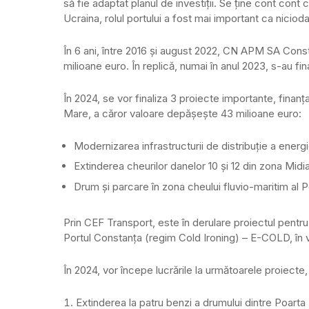
să fie adaptat planul de investiții. Se ține cont cont c
Ucraina, rolul portului a fost mai important ca nicioda
În 6 ani, între 2016 și august 2022, CN APM SA Consta
milioane euro. În replică, numai în anul 2023, s-au fi
În 2024, se vor finaliza 3 proiecte importante, finan
Mare, a căror valoare depășește 43 milioane euro:
Modernizarea infrastructurii de distribuție a energ
Extinderea cheurilor danelor 10 și 12 din zona Midia
Drum și parcare în zona cheului fluvio-maritim al P
Prin CEF Transport, este în derulare proiectul pentru
Portul Constanța (regim Cold Ironing) – E-COLD, în v
În 2024, vor începe lucrările la următoarele proiecte,
Extinderea la patru benzi a drumului dintre Poarta 