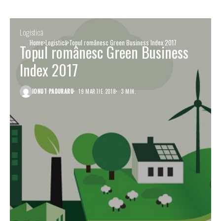
Logistică
Home
Logistică
Topul românesc Green Business Index 2017
Topul românesc Green Business
Index 2017
IONUT PADURARU
19 MARTIE 2018
3 MIN.