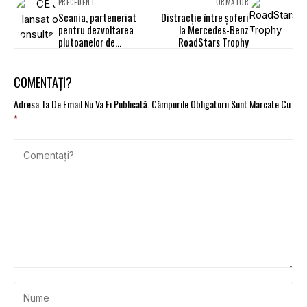
PRECEDENT
URMĂTOR
Scania, parteneriat
Distracție între șoferi
pentru dezvoltarea
la Mercedes-Benz
plutoanelor de
RoadStars Trophy
camioane
COMENTAȚI?
Adresa Ta De Email Nu Va Fi Publicată.
Câmpurile Obligatorii Sunt Marcate Cu
*