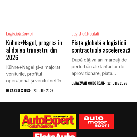
Logistică
Servicii
Logistică
Noutati
Kühne+Nagel, progres în
Piața globală a logisticii
al doilea trimestru din
contractuale accelerează
2026
După câțiva ani marcați de
perturbări ale lanțurilor de
Kühne+Nagel și-a majorat
aprovizionare, piața
veniturile, profitul
globală...
operațional și venitul net în
DE
RAZVAN CODOREAN
22 IULIE 2026
al doilea...
DE
CARGO & BUS
23 IULIE 2026