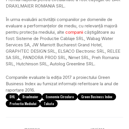
DRAXLMAIER ROMANIA SRL.
În urma evaluării activității companiilor pe domeniile de
evaluare a performanțelor de mediu, cu relevanță majoră
pentru protecția mediului, alte
companii
câștigătoare au
fost: Sisteme de Productie Cablaje SRL, Wabag Water
Services SA, JW Marriott Bucharest Grand Hotel,
GRAPHTEC DESIGN SRL, ELSACO Electronic SRL, RELEE
SA SRL, PANDORA PROD SRL, Nimet SRL, Preh Romania
SRL, Hutchinson SRL, Autolog Greenline SRL.
Companiile evaluate la ediția 2017 a proiectului Green
Business Index au furnizat informații referitoare la anul de
raportare 2016.
DHL
Draxlmaier
Economie Circulara
Green Business Index
Protectia Mediului
Takata