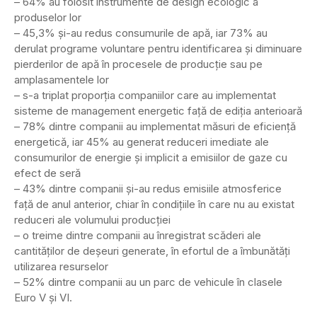
– 64% au folosit instrumente de design ecologic a
produselor lor
– 45,3% și-au redus consumurile de apă, iar 73% au
derulat programe voluntare pentru identificarea și diminuare
pierderilor de apă în procesele de producție sau pe
amplasamentele lor
– s-a triplat proporția companiilor care au implementat
sisteme de management energetic față de ediția anterioară
– 78% dintre companii au implementat măsuri de eficiență
energetică, iar 45% au generat reduceri imediate ale
consumurilor de energie și implicit a emisiilor de gaze cu
efect de seră
– 43% dintre companii și-au redus emisiile atmosferice
față de anul anterior, chiar în condițiile în care nu au existat
reduceri ale volumului producției
– o treime dintre companii au înregistrat scăderi ale
cantităților de deșeuri generate, în efortul de a îmbunătăți
utilizarea resurselor
– 52% dintre companii au un parc de vehicule în clasele
Euro V și VI.