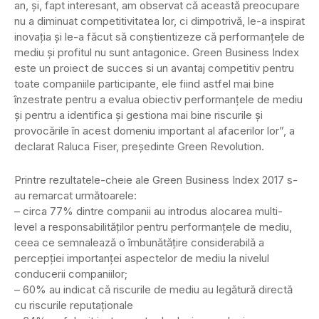
an, și, fapt interesant, am observat că această preocupare
nu a diminuat competitivitatea lor, ci dimpotrivă, le-a inspirat
inovația și le-a făcut să conștientizeze că performanțele de
mediu și profitul nu sunt antagonice. Green Business Index
este un proiect de succes si un avantaj competitiv pentru
toate companiile participante, ele fiind astfel mai bine
înzestrate pentru a evalua obiectiv performanțele de mediu
și pentru a identifica și gestiona mai bine riscurile și
provocările în acest domeniu important al afacerilor lor”, a
declarat Raluca Fiser, președinte Green Revolution.
Printre rezultatele-cheie ale Green Business Index 2017 s-
au remarcat următoarele:
– circa 77% dintre companii au introdus alocarea multi-
level a responsabilităților pentru performanțele de mediu,
ceea ce semnalează o îmbunătățire considerabilă a
percepției importanței aspectelor de mediu la nivelul
conducerii companiilor;
– 60% au indicat că riscurile de mediu au legătură directă
cu riscurile reputaționale