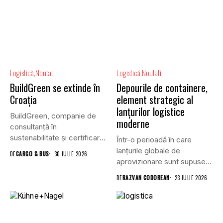
Logistică
Noutati
Logistică
Noutati
BuildGreen se extinde în
Depourile de containere,
Croația
element strategic al
lanțurilor logistice
BuildGreen, companie de
moderne
consultanță în
sustenabilitate și certificare
Într-o perioadă în care
a clădirilor, și VGP,...
lanțurile globale de
DE
CARGO & BUS
30 IULIE 2026
aprovizionare sunt supuse
unei presiuni...
DE
RAZVAN CODOREAN
23 IULIE 2026