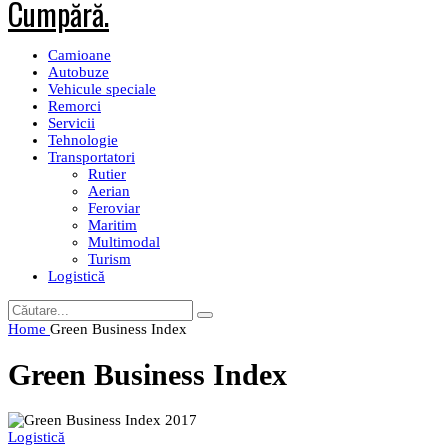
Camioane
Autobuze
Vehicule speciale
Remorci
Servicii
Tehnologie
Transportatori
Rutier
Aerian
Feroviar
Maritim
Multimodal
Turism
Logistică
Home
Green Business Index
Green Business Index
Logistică