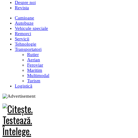
Despre noi
Revista
Camioane
Autobuze
Vehicule speciale
Remorci
Servicii
Tehnologie
Transportatori
Rutier
Aerian
Feroviar
Maritim
Multimodal
Turism
Logistică