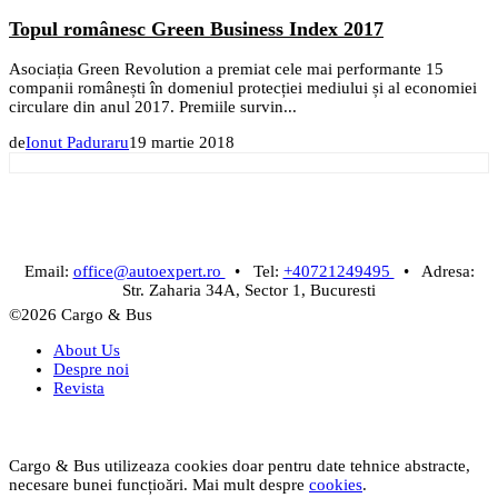
Topul românesc Green Business Index 2017
Asociația Green Revolution a premiat cele mai performante 15
companii românești în domeniul protecției mediului și al economiei
circulare din anul 2017. Premiile survin...
de
Ionut Paduraru
19 martie 2018
Email:
office@autoexpert.ro
• Tel:
+40721249495
• Adresa:
Str. Zaharia 34A, Sector 1, Bucuresti
©2026 Cargo & Bus
About Us
Despre noi
Revista
Cargo & Bus utilizeaza cookies doar pentru date tehnice abstracte,
necesare bunei funcțioări. Mai mult despre
cookies
.