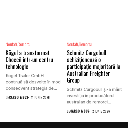
Noutati
Remorci
Noutati
Remorci
Kögel a transformat
Schmitz Cargobull
Choceň într-un centru
achiziționează o
tehnologic
participație majoritară la
Australian Freighter
Kögel Trailer GmbH
Group
continuă să dezvolte în mod
consecvent strategia de
Schmitz Cargobull și-a mărit
extindere...
investiția în producătorul
DE
CARGO & BUS
11 IUNIE 2026
australian de remorci
Freighter Group...
DE
CARGO & BUS
2 IUNIE 2026