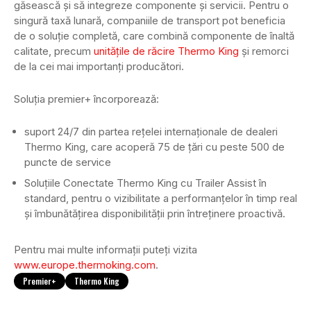
găsească și să integreze componente și servicii. Pentru o
singură taxă lunară, companiile de transport pot beneficia
de o soluție completă, care combină componente de înaltă
calitate, precum
unitățile de răcire Thermo King
și remorci
de la cei mai importanți producători.
Soluția premier+ încorporează:
suport 24/7 din partea rețelei internaționale de dealeri
Thermo King, care acoperă 75 de țări cu peste 500 de
puncte de service
Soluțiile Conectate Thermo King cu Trailer Assist în
standard, pentru o vizibilitate a performanțelor în timp real
și îmbunătățirea disponibilității prin întreținere proactivă.
Pentru mai multe informații puteți vizita
www.europe.thermoking.com
.
Premier+
Thermo King