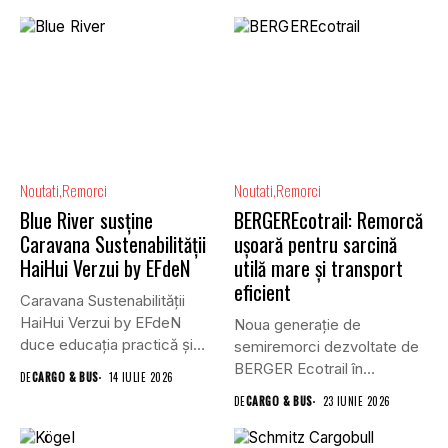
Noutati
Remorci
Noutati
Remorci
Blue River susține
BERGEREcotrail: Remorcă
Caravana Sustenabilității
ușoară pentru sarcină
HaiHui Verzui by EFdeN
utilă mare și transport
eficient
Caravana Sustenabilității
HaiHui Verzui by EFdeN
Noua generație de
duce educația practică și
semiremorci dezvoltate de
sustenabilitatea mai...
BERGER Ecotrail în
DE
CARGO & BUS
14 IULIE 2026
colaborare cu Schmitz...
DE
CARGO & BUS
23 IUNIE 2026