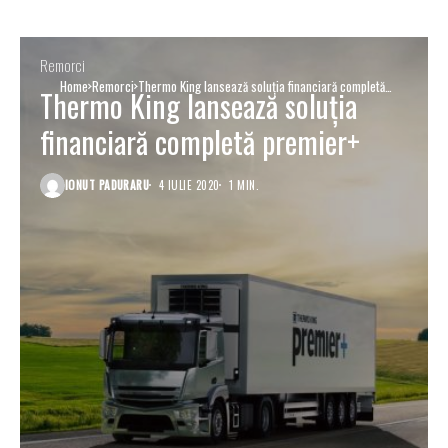
Remorci
Home
Remorci
Thermo King lansează soluția financiară completă
Thermo King lansează soluția
premier+
financiară completă premier+
IONUT PADURARU
4 IULIE 2020
1 MIN.