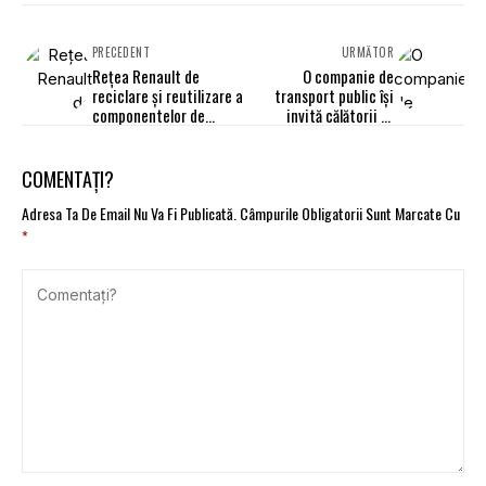
PRECEDENT
URMĂTOR
Rețea Renault de
O companie de
reciclare și reutilizare a
transport public își
componentelor de
invită călătorii să
camioane
meargă pe jos
COMENTAȚI?
Adresa Ta De Email Nu Va Fi Publicată.
Câmpurile Obligatorii Sunt Marcate Cu
*