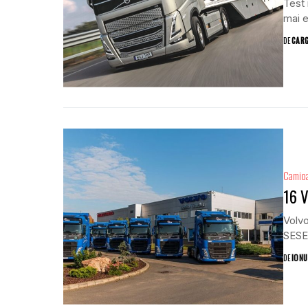
Test 
mai e
DE
CAR
Camio
16 V
Volvo
SESE 
DE
IONU