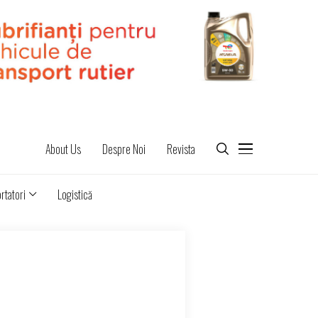
About Us
Despre Noi
Revista
rtatori
Logistică