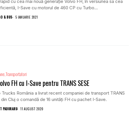
rapid cu cea mai nouă generație Volvo FH, în versiunea sa cea
ficientă, I-Save cu motorul de 460 CP cu Turbo...
GO & BUS
5 IANUARIE 2021
ane
Transportatori
olvo FH cu I-Save pentru TRANS SESE
 Trucks România a livrat recent companiei de transport TRANS
din Cluj o comandă de 16 unități FH cu pachet I-Save.
T PADURARU
11 AUGUST 2020