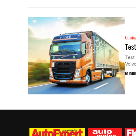
Camio
Test
Test 
Volvo
DE
IONU