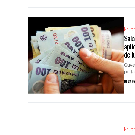
Noutat
Sala
apli
de l
Guver
pe ța
DE
CAR
Noutat