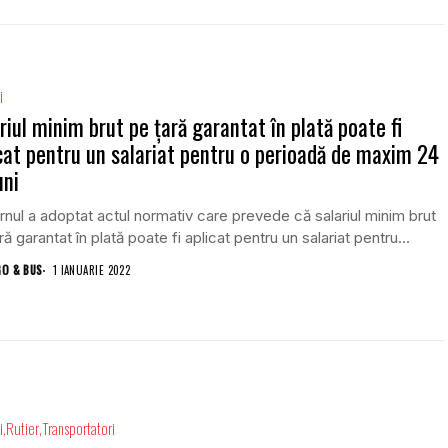
i
riul minim brut pe țară garantat în plată poate fi
cat pentru un salariat pentru o perioadă de maxim 24
uni
nul a adoptat actul normativ care prevede că salariul minim brut
ră garantat în plată poate fi aplicat pentru un salariat pentru...
GO & BUS
1 IANUARIE 2022
i
Rutier
Transportatori