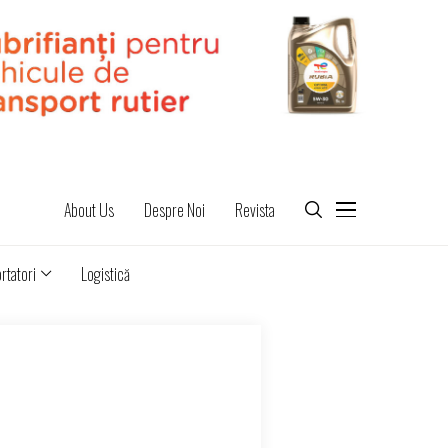
About Us
Despre Noi
Revista
rtatori
Logistică