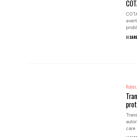
COTA
COTAR
avert
probl
DE
CAR
Rutier
Tran
prot
Trans
autor
care 