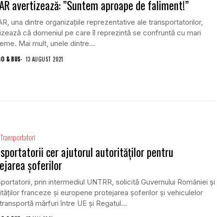
R avertizează: ”Suntem aproape de faliment!”
, una dintre organizațiile reprezentative ale transportatorilor,
izează că domeniul pe care îl reprezintă se confruntă cu mari
eme. Mai mult, unele dintre...
GO & BUS
13 AUGUST 2021
Transportatori
sportatorii cer ajutorul autorităților pentru
ejarea șoferilor
portatorii, prin intermediul UNTRR, solicită Guvernului României și
ităților franceze și europene protejarea șoferilor și vehiculelor
transportă mărfuri între UE și Regatul...