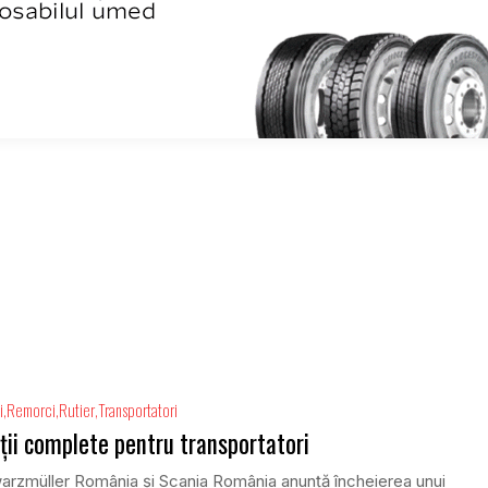
i
Remorci
Rutier
Transportatori
ții complete pentru transportatori
rzmüller România și Scania România anunță încheierea unui