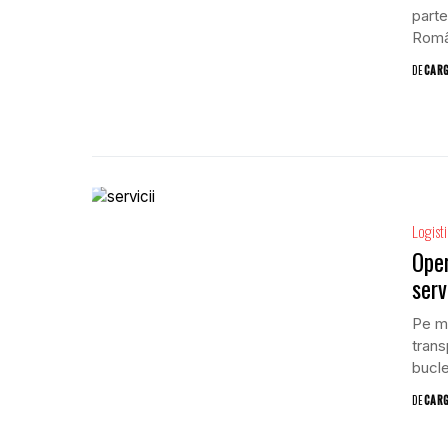
parte
Român
DE
CAR
Logist
Oper
serv
Pe mă
trans
bucle
DE
CAR