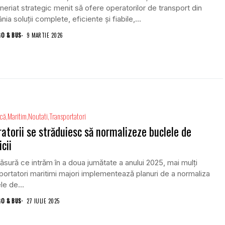
neriat strategic menit să ofere operatorilor de transport din
ia soluții complete, eficiente și fiabile,...
GO & BUS
9 MARTIE 2026
ică
Maritim
Noutati
Transportatori
atorii se străduiesc să normalizeze buclele de
icii
sură ce intrăm în a doua jumătate a anului 2025, mai mulți
portatori maritimi majori implementează planuri de a normaliza
le de...
GO & BUS
27 IULIE 2025