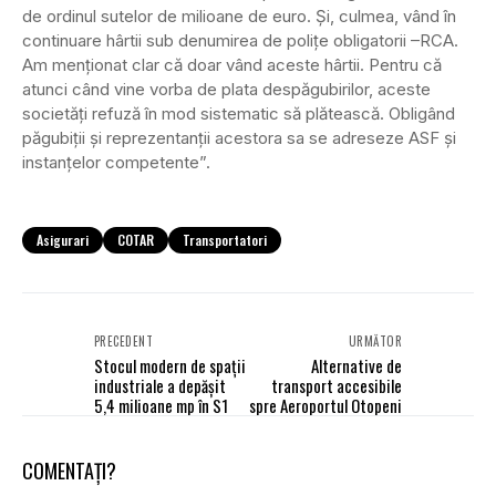
de ordinul sutelor de milioane de euro. Și, culmea, vând în
continuare hârtii sub denumirea de polițe obligatorii –RCA.
Am menționat clar că doar vând aceste hârtii. Pentru că
atunci când vine vorba de plata despăgubirilor, aceste
societăți refuză în mod sistematic să plătească. Obligând
păgubiții și reprezentanții acestora sa se adreseze ASF și
instanțelor competente”.
Asigurari
COTAR
Transportatori
PRECEDENT
URMĂTOR
Stocul modern de spații
Alternative de
industriale a depășit
transport accesibile
5,4 milioane mp în S1
spre Aeroportul Otopeni
COMENTAȚI?