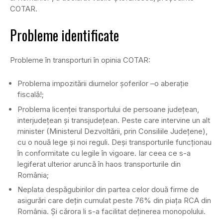
COTAR.
Probleme identificate
Probleme în transporturi în opinia COTAR:
Problema impozitării diurnelor șoferilor –o aberație
fiscală!;
Problema licenței transportului de persoane județean,
interjudețean și transjudețean. Peste care intervine un alt
minister (Ministerul Dezvoltării, prin Consiliile Județene),
cu o nouă lege și noi reguli. Deși transporturile funcționau
în conformitate cu legile în vigoare. Iar ceea ce s-a
legiferat ulterior aruncă în haos transporturile din
România;
Neplata despăgubirilor din partea celor două firme de
asigurări care dețin cumulat peste 76% din piața RCA din
România. Și cărora li s-a facilitat deținerea monopolului.