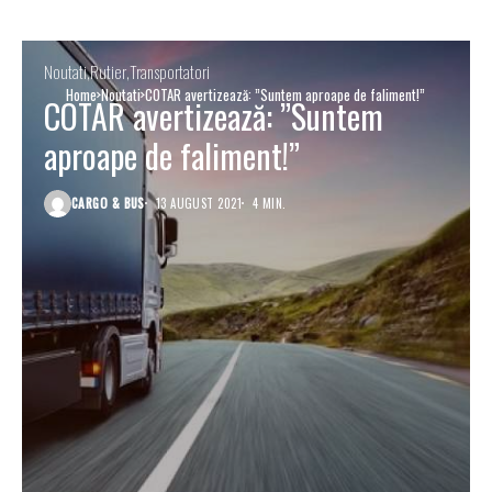
Noutati
Rutier
Transportatori
Home
Noutati
COTAR avertizează: ”Suntem aproape de faliment!”
COTAR avertizează: ”Suntem
aproape de faliment!”
CARGO & BUS
13 AUGUST 2021
4 MIN.