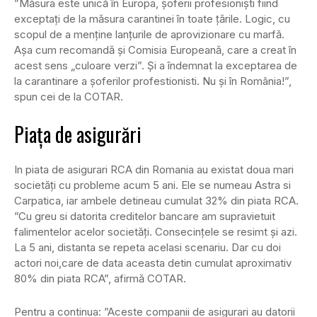
”Măsura este unică în Europa, șoferii profesioniști fiind
exceptați de la măsura carantinei în toate țările. Logic, cu
scopul de a menține lanțurile de aprovizionare cu marfă.
Așa cum recomandă și Comisia Europeană, care a creat în
acest sens „culoare verzi”. Și a îndemnat la exceptarea de
la carantinare a șoferilor profestionisti. Nu și în România!”,
spun cei de la COTAR.
Piața de asigurări
In piata de asigurari RCA din Romania au existat doua mari
societăți cu probleme acum 5 ani. Ele se numeau Astra si
Carpatica, iar ambele detineau cumulat 32% din piata RCA.
”Cu greu si datorita creditelor bancare am supravietuit
falimentelor acelor societăți. Consecințele se resimt și azi.
La 5 ani, distanta se repeta acelasi scenariu. Dar cu doi
actori noi,care de data aceasta detin cumulat aproximativ
80% din piata RCA”, afirmă COTAR.
Pentru a continua: ”Aceste companii de asigurari au datorii