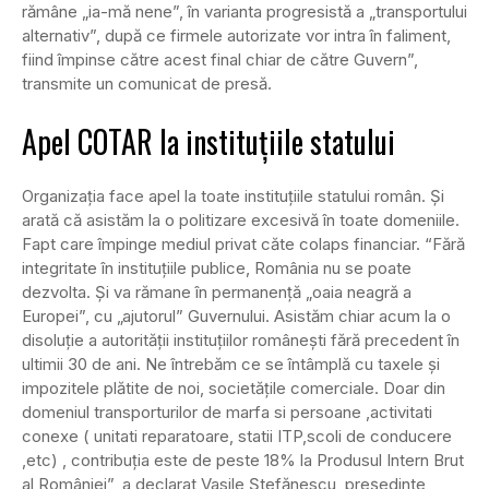
rămâne „ia-mă nene”, în varianta progresistă a „transportului
alternativ”, după ce firmele autorizate vor intra în faliment,
fiind împinse către acest final chiar de către Guvern”,
transmite un comunicat de presă.
Apel COTAR la instituțiile statului
Organizația face apel la toate instituțiile statului român. Și
arată că asistăm la o politizare excesivă în toate domeniile.
Fapt care împinge mediul privat căte colaps financiar. “Fără
integritate în instituțiile publice, România nu se poate
dezvolta. Și va rămane în permanență „oaia neagră a
Europei”, cu „ajutorul” Guvernului. Asistăm chiar acum la o
disoluție a autorității instituțiilor românești fără precedent în
ultimii 30 de ani. Ne întrebăm ce se întâmplă cu taxele și
impozitele plătite de noi, societățile comerciale. Doar din
domeniul transporturilor de marfa si persoane ,activitati
conexe ( unitati reparatoare, statii ITP,scoli de conducere
,etc) , contribuția este de peste 18% la Produsul Intern Brut
al României”, a declarat Vasile Ștefănescu, președinte