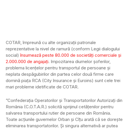
COTAR, împreună cu alte organizații patronale
reprezentative la nivel de ramură (conform Legii dialogului
social)
însumează peste 80.000 de societăți comerciale și
2.000.000 de angajați
. Impozitarea diurnelor șoferilor,
problema licențelor pentru transportul de persoane și
neplata despăgubirilor din partea celor două firme care
domină piața RCA (City Insurance și Euroins) sunt cele trei
mari probleme idetificate de COTAR.
”Confederația Operatorilor și Transportatorilor Autorizați din
România (C.O.T.A.R.) solicită sprijinul cetățenilor pentru
salvarea transportului rutier de persoane din România.
Toate acțiunile guvernelor Orban și Cîțu arată că se dorește
eliminarea transportatorilor. Și singura alternativă ar putea