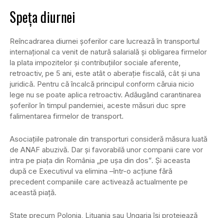
Speța diurnei
Reîncadrarea diurnei șoferilor care lucrează în transportul
internațional ca venit de natură salarială și obligarea firmelor
la plata impozitelor și contribuțiilor sociale aferente,
retroactiv, pe 5 ani, este atât o aberație fiscală, cât și una
juridică. Pentru că încalcă principul conform căruia nicio
lege nu se poate aplica retroactiv. Adăugând carantinarea
șoferilor în timpul pandemiei, aceste măsuri duc spre
falimentarea firmelor de transport.
Asociațiile patronale din transporturi consideră măsura luată
de ANAF abuzivă. Dar și favorabilă unor companii care vor
intra pe piața din România „pe ușa din dos”. Și aceasta
după ce Executivul va elimina –într-o acțiune fără
precedent companiile care activează actualmente pe
această piață.
State precum Polonia, Lituania sau Ungaria își protejează