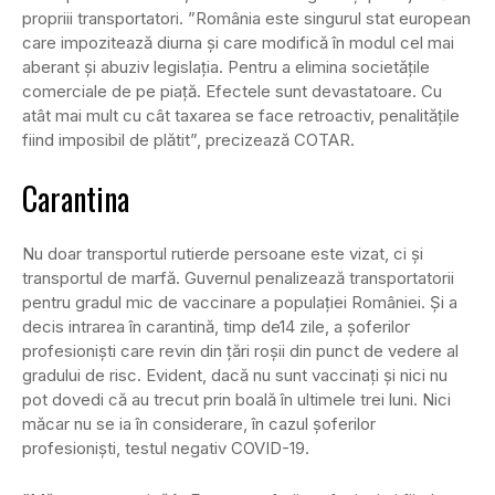
propriii transportatori. ”România este singurul stat european
care impozitează diurna și care modifică în modul cel mai
aberant și abuziv legislația. Pentru a elimina societățile
comerciale de pe piață. Efectele sunt devastatoare. Cu
atât mai mult cu cât taxarea se face retroactiv, penalitățile
fiind imposibil de plătit”, precizează COTAR.
Carantina
Nu doar transportul rutierde persoane este vizat, ci și
transportul de marfă. Guvernul penalizează transportatorii
pentru gradul mic de vaccinare a populației României. Și a
decis intrarea în carantină, timp de14 zile, a șoferilor
profesioniști care revin din țări roșii din punct de vedere al
gradului de risc. Evident, dacă nu sunt vaccinați și nici nu
pot dovedi că au trecut prin boală în ultimele trei luni. Nici
măcar nu se ia în considerare, în cazul șoferilor
profesioniști, testul negativ COVID-19.