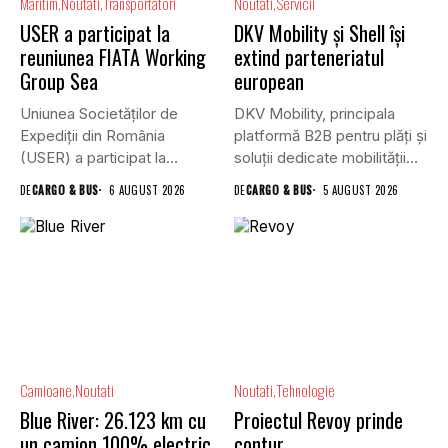
Maritim
Noutati
Transportatori
Noutati
Servicii
USER a participat la
DKV Mobility și Shell își
reuniunea FIATA Working
extind parteneriatul
Group Sea
european
Uniunea Societăților de
DKV Mobility, principala
Expediții din România
platformă B2B pentru plăți și
(USER) a participat la
soluții dedicate mobilității
reuniunea online...
rutiere,...
DE
CARGO & BUS
6 AUGUST 2026
DE
CARGO & BUS
5 AUGUST 2026
Camioane
Noutati
Noutati
Tehnologie
Blue River: 26.123 km cu
Proiectul Revoy prinde
un camion 100% electric
contur