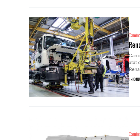
Camio
Rena
Camio
atât 
Renau
DE
IONU
Camio