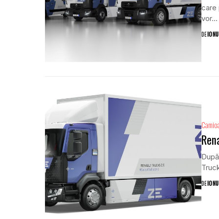
care 
vor...
DE
IONU
Camio
Rena
După 
Truck
DE
IONU