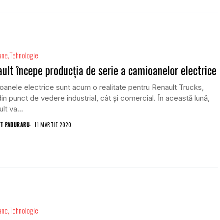
ane
Tehnologie
ult începe producția de serie a camioanelor electrice
anele electrice sunt acum o realitate pentru Renault Trucks,
din punct de vedere industrial, cât și comercial. În această lună,
lt va...
T PADURARU
11 MARTIE 2020
ane
Tehnologie