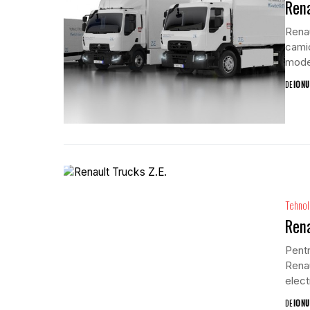
Rena
Renau
cami
model
DE
IONU
Tehnol
Rena
Pentr
Renau
electr
DE
IONU