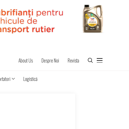
About Us
Despre Noi
Revista
rtatori
Logistică