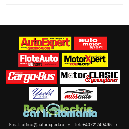
Email:
office@autoexpert.ro
• Tel:
+40721249495
•