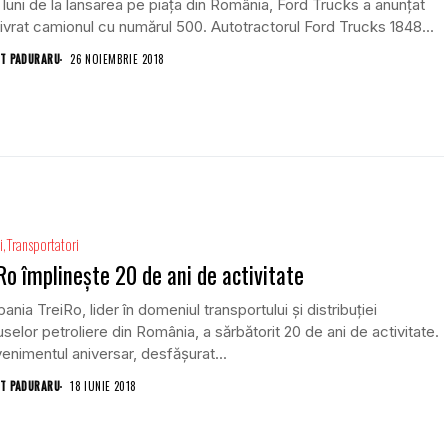
 luni de la lansarea pe piața din România, Ford Trucks a anunțat
livrat camionul cu numărul 500. Autotractorul Ford Trucks 1848...
T PADURARU
26 NOIEMBRIE 2018
i
Transportatori
Ro împlinește 20 de ani de activitate
nia TreiRo, lider în domeniul transportului și distribuției
selor petroliere din România, a sărbătorit 20 de ani de activitate.
enimentul aniversar, desfășurat...
T PADURARU
18 IUNIE 2018