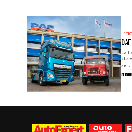
Camio
DAF 
La 1 
ateli
se...
DE
IONU