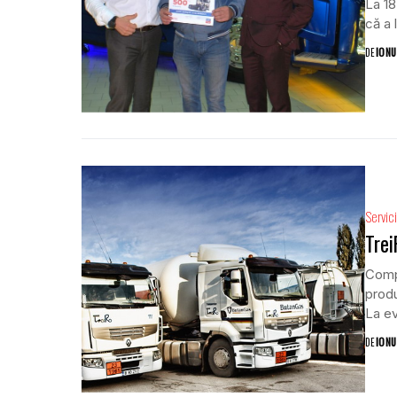
La 18
că a 
DE
IONU
Servici
Trei
Compa
produ
La ev
DE
IONU