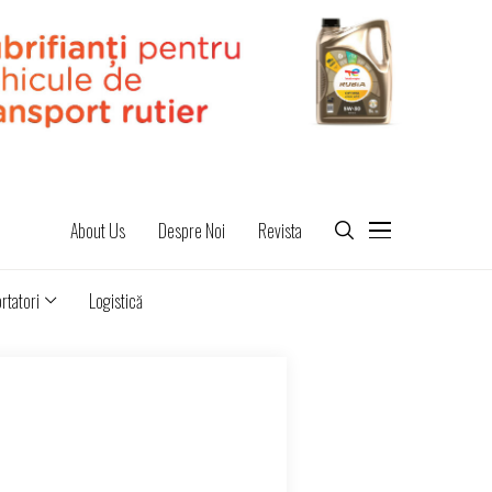
About Us
Despre Noi
Revista
rtatori
Logistică