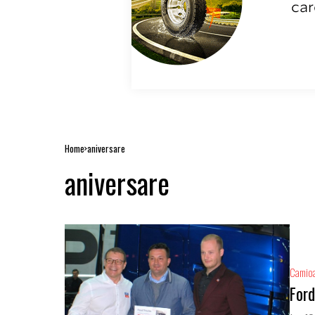
Home
aniversare
aniversare
Camio
Ford