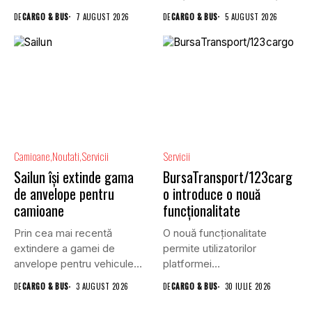
rutiere,...
DE
CARGO & BUS
7 AUGUST 2026
DE
CARGO & BUS
5 AUGUST 2026
Camioane
Noutati
Servicii
Servicii
Sailun își extinde gama
BursaTransport/123carg
de anvelope pentru
o introduce o nouă
camioane
funcționalitate
Prin cea mai recentă
O nouă funcționalitate
extindere a gamei de
permite utilizatorilor
anvelope pentru vehicule
platformei
comerciale,...
BursaTransport/123cargo să
DE
CARGO & BUS
3 AUGUST 2026
DE
CARGO & BUS
30 IULIE 2026
își evalueze partenerii
după...