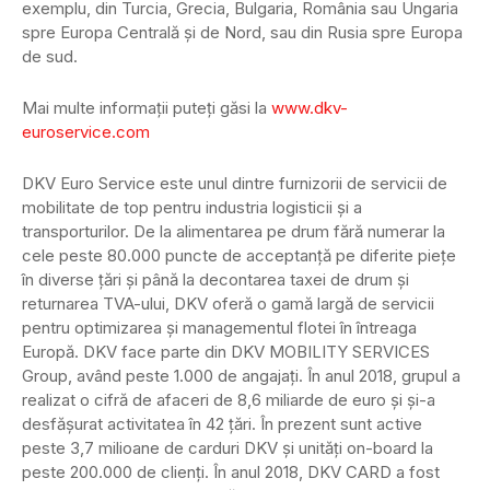
exemplu, din Turcia, Grecia, Bulgaria, România sau Ungaria
spre Europa Centrală și de Nord, sau din Rusia spre Europa
de sud.
Mai multe informații puteți găsi la
www.dkv-
euroservice.com
DKV Euro Service este unul dintre furnizorii de servicii de
mobilitate de top pentru industria logisticii și a
transporturilor. De la alimentarea pe drum fără numerar la
cele peste 80.000 puncte de acceptanță pe diferite piețe
în diverse țări și până la decontarea taxei de drum și
returnarea TVA-ului, DKV oferă o gamă largă de servicii
pentru optimizarea și managementul flotei în întreaga
Europă. DKV face parte din DKV MOBILITY SERVICES
Group, având peste 1.000 de angajați. În anul 2018, grupul a
realizat o cifră de afaceri de 8,6 miliarde de euro și și-a
desfășurat activitatea în 42 țări. În prezent sunt active
peste 3,7 milioane de carduri DKV și unități on-board la
peste 200.000 de clienți. În anul 2018, DKV CARD a fost