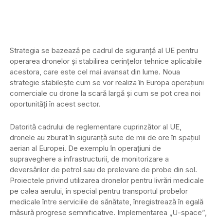
Strategia se bazează pe cadrul de siguranţă al UE pentru
operarea dronelor şi stabilirea cerinţelor tehnice aplicabile
acestora, care este cel mai avansat din lume. Noua
strategie stabileşte cum se vor realiza în Europa operaţiuni
comerciale cu drone la scară largă şi cum se pot crea noi
oportunităţi în acest sector.
Datorită cadrului de reglementare cuprinzător al UE,
dronele au zburat în siguranţă sute de mii de ore în spaţiul
aerian al Europei. De exemplu în operaţiuni de
supraveghere a infrastructurii, de monitorizare a
deversărilor de petrol sau de prelevare de probe din sol.
Proiectele privind utilizarea dronelor pentru livrări medicale
pe calea aerului, în special pentru transportul probelor
medicale între serviciile de sănătate, înregistrează în egală
măsură progrese semnificative. Implementarea „U-space”,