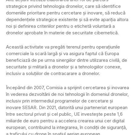
strategice privind tehnologia dronelor, care să identifice
domeniile prioritare pentru cercetare şi inovare, să reducă
dependenţele strategice existente şi să evite apariţia altora
noi şi definirea criteriilor pentru o etichetă voluntară a
dronelor aprobate în materie de securitate cibernetică.
Această activitate va pregăti terenul pentru operaţiunile
comerciale la scară largă şi va asigura faptul că Europa
beneficiază de pe urma sinergiilor dintre utilizarea civilă, de
securitate şi militară a dronelor şi a tehnologiilor conexe,
inclusiv a soluţiilor de contracarare a dronelor.
Începând din 2007, Comisia a sprijinit cercetarea şi inovarea
în vederea dezvoltării de noi tehnologii în domeniul dronelor,
inclusiv prin intermediul programelor de cercetare şi
inovare SESAR. Din 2021, datorită unui parteneriat european
între sectorul privat şi cel public, UE investeşte peste 1,6
miliarde de euro pentru a accelera crearea unui cer digital
european, contribuind la integrarea, în condiţii de siguranţă,
a traficului cu drone în spaţiul aerian european.