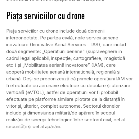
Piața serviciilor cu drone
Piaţa serviciilor cu drone include două domenii
interconectate. Pe partea civilă, noile servicii aeriene
inovatoare (Innovative Aerial Services – IAS), care includ
două segmente: „Operaţiuni aeriene” (supraveghere în
cadrul legal aplicabil, inspecţie, cartografiere, imagistică
etc.) şi „Mobilitatea aeriană inovatoare” (IAM), care
acoperă mobilitatea aeriană internaţională, regională şi
urbană. Deşi se preconizează că primele operaţiuni IAM vor
fi efectuate cu aeronave electrice cu decolare şi aterizare
verticală (eVTOL), astfel de operaţiuni vor fi probabil
efectuate pe platforme similare pilotate de la distanţă în
viitor şi, ulterior, complet autonome. Sectorul dronelor
include şi dimensiunea militară/de apărare în scopul
realizării de sinergii tehnologice între sectorul civil, cel al
securităţii şi cel al apărării.