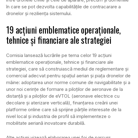
în care se pot dezvolta capabilităţile de contracarare a
dronelor şi rezilienţa sistemului.
19 acţiuni emblematice operaţionale,
tehnice şi financiare ale strategiei
Comisia lansează lucrările pe tema celor 19 acţiuni
emblematice operaţionale, tehnice şi financiare ale
strategiei, care să construiască mediul de reglementare şi
comercial adecvat pentru spaţiul aerian şi piaţa dronelor de
mâine: adoptarea unor norme comune de navigabilitate şi a
unor noi cerinţe de formare a piloţilor de aeronave de la
distanţă şi a piloţilor de eVTOL (aeronave electrice cu
decolare şi aterizare verticală), finanţarea creării unei
platforme online care să sprijine părţile interesate de la
nivel local şi industria de profil să implementeze o
mobilitate aeriană inovatoare durabilă.
Alte acţiuni vizează elaborarea unei foi de parcurs