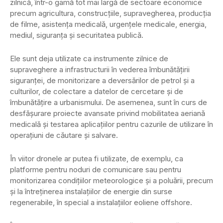
zilnică, într-o gamă tot mai largă de sectoare economice
precum agricultura, construcţiile, supravegherea, producţia
de filme, asistenţa medicală, urgenţele medicale, energia,
mediul, siguranţa şi securitatea publică.
Ele sunt deja utilizate ca instrumente zilnice de
supraveghere a infrastructurii în vederea îmbunătăţirii
siguranţei, de monitorizare a deversărilor de petrol şi a
culturilor, de colectare a datelor de cercetare şi de
îmbunătăţire a urbanismului. De asemenea, sunt în curs de
desfăşurare proiecte avansate privind mobilitatea aeriană
medicală şi testarea aplicaţiilor pentru cazurile de utilizare în
operaţiuni de căutare şi salvare.
În viitor dronele ar putea fi utilizate, de exemplu, ca
platforme pentru noduri de comunicare sau pentru
monitorizarea condiţiilor meteorologice şi a poluării, precum
şi la întreţinerea instalaţiilor de energie din surse
regenerabile, în special a instalaţiilor eoliene offshore.