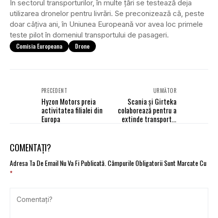
În sectorul transporturilor, în multe ţări se testează deja
utilizarea dronelor pentru livrări. Se preconizează că, peste
doar câţiva ani, în Uniunea Europeană vor avea loc primele
teste pilot în domeniul transportului de pasageri.
Comisia Europeana
Drone
PRECEDENT
URMĂTOR
Hyzon Motors preia
Scania și Girteka
activitatea filialei din
colaborează pentru a
Europa
extinde transportul
durabil
COMENTAȚI?
Adresa Ta De Email Nu Va Fi Publicată.
Câmpurile Obligatorii Sunt Marcate Cu
*