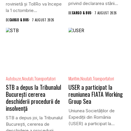
privind declararea stării...
rovinietă și TollRo va începe
la 1 octombrie...
DE
CARGO & BUS
7 AUGUST 2026
DE
CARGO & BUS
7 AUGUST 2026
Autobuze
Noutati
Transportatori
Maritim
Noutati
Transportatori
STB a depus la Tribunalul
USER a participat la
București cererea
reuniunea FIATA Working
deschiderii procedurii de
Group Sea
insolvență
Uniunea Societăților de
Expediții din România
STB a depus joi, la Tribunalul
(USER) a participat la
Bucureşti, cererea de
reuniunea online...
deschidere a procedurii...