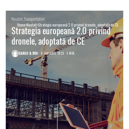
Noutati
Transportatori
Home
Noutati
Strategia europeană 2.0 privind dronele, adoptată de CE
Strategia europeană 2.0 privind
dronele, adoptată de CE
CARGO & BUS
8 IANUARIE 2023
5 MIN.