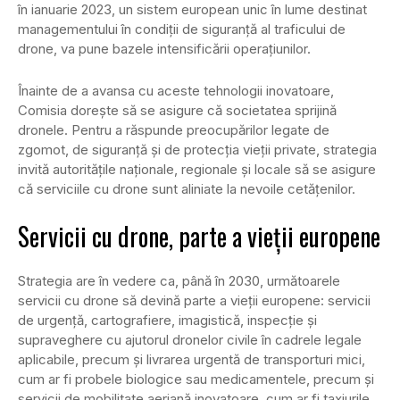
în ianuarie 2023, un sistem european unic în lume destinat
managementului în condiţii de siguranţă al traficului de
drone, va pune bazele intensificării operaţiunilor.
Înainte de a avansa cu aceste tehnologii inovatoare,
Comisia doreşte să se asigure că societatea sprijină
dronele. Pentru a răspunde preocupărilor legate de
zgomot, de siguranţă şi de protecţia vieţii private, strategia
invită autorităţile naţionale, regionale şi locale să se asigure
că serviciile cu drone sunt aliniate la nevoile cetăţenilor.
Servicii cu drone, parte a vieții europene
Strategia are în vedere ca, până în 2030, următoarele
servicii cu drone să devină parte a vieţii europene: servicii
de urgenţă, cartografiere, imagistică, inspecţie şi
supraveghere cu ajutorul dronelor civile în cadrele legale
aplicabile, precum şi livrarea urgentă de transporturi mici,
cum ar fi probele biologice sau medicamentele, precum şi
servicii de mobilitate aeriană inovatoare, cum ar fi taxiurile