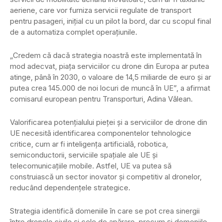
aeriene, care vor furniza servicii regulate de transport
pentru pasageri, iniţial cu un pilot la bord, dar cu scopul final
de a automatiza complet operaţiunile.
„Credem că dacă strategia noastră este implementată în
mod adecvat, piaţa serviciilor cu drone din Europa ar putea
atinge, până în 2030, o valoare de 14,5 miliarde de euro şi ar
putea crea 145.000 de noi locuri de muncă în UE”, a afirmat
comisarul european pentru Transporturi, Adina Vălean.
Valorificarea potenţialului pieţei şi a serviciilor de drone din
UE necesită identificarea componentelor tehnologice
critice, cum ar fi inteligenţa artificială, robotica,
semiconductorii, serviciile spaţiale ale UE şi
telecomunicaţiile mobile. Astfel, UE va putea să
construiască un sector inovator şi competitiv al dronelor,
reducând dependenţele strategice.
Strategia identifică domeniile în care se pot crea sinergii
între dronele civile şi cele de apărare, precum şi domeniile