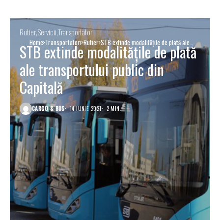
Rutier
Servicii
Transportatori
Home
Transportatori
Rutier
STB extinde modalitățile de plată ale
STB extinde modalitățile de plată
transportului public din Capitală
ale transportului public din
Capitală
CARGO & BUS
14 IUNIE 2021
2 MIN.