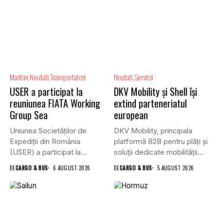
Maritim
Noutati
Transportatori
Noutati
Servicii
USER a participat la
DKV Mobility și Shell își
reuniunea FIATA Working
extind parteneriatul
Group Sea
european
Uniunea Societăților de
DKV Mobility, principala
Expediții din România
platformă B2B pentru plăți și
(USER) a participat la
soluții dedicate mobilității
reuniunea online...
rutiere,...
DE
CARGO & BUS
6 AUGUST 2026
DE
CARGO & BUS
5 AUGUST 2026