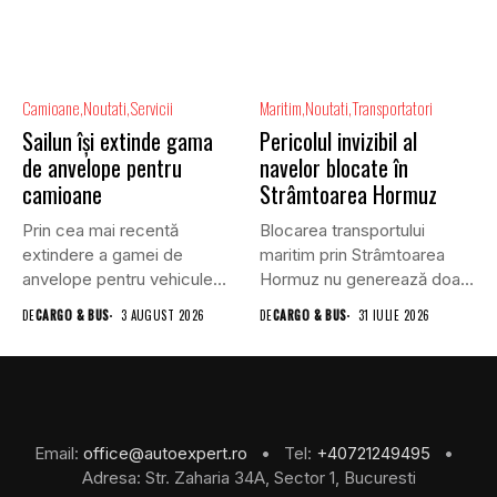
Camioane
Noutati
Servicii
Maritim
Noutati
Transportatori
Sailun își extinde gama
Pericolul invizibil al
de anvelope pentru
navelor blocate în
camioane
Strâmtoarea Hormuz
Prin cea mai recentă
Blocarea transportului
extindere a gamei de
maritim prin Strâmtoarea
anvelope pentru vehicule
Hormuz nu generează doar
comerciale,...
efecte economice și...
DE
CARGO & BUS
3 AUGUST 2026
DE
CARGO & BUS
31 IULIE 2026
Email:
office@autoexpert.ro
• Tel:
+40721249495
•
Adresa: Str. Zaharia 34A, Sector 1, Bucuresti