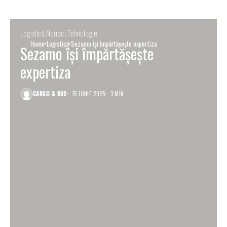
Logistică
Noutati
Tehnologie
Home
Logistică
Sezamo își împărtășește expertiza
Sezamo își împărtășește
expertiza
CARGO & BUS
15 IUNIE 2025
3 MIN.