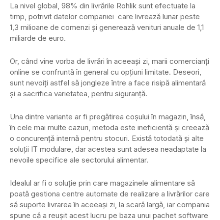
La nivel global, 98% din livrările Rohlik sunt efectuate la
timp, potrivit datelor companiei care livrează lunar peste
1,3 milioane de comenzi și generează venituri anuale de 1,1
miliarde de euro.
Or, când vine vorba de livrări în aceeași zi, marii comercianți
online se confruntă în general cu opțiuni limitate. Deseori,
sunt nevoiți astfel să jongleze între a face risipă alimentară
și a sacrifica varietatea, pentru siguranță.
Una dintre variante ar fi pregătirea coșului în magazin, însă,
în cele mai multe cazuri, metoda este ineficientă și creează
o concurență internă pentru stocuri. Există totodată și alte
soluții IT modulare, dar acestea sunt adesea neadaptate la
nevoile specifice ale sectorului alimentar.
Idealul ar fi o soluție prin care magazinele alimentare să
poată gestiona centre automate de realizare a livrărilor care
să suporte livrarea în aceeași zi, la scară largă, iar compania
spune că a reușit acest lucru pe baza unui pachet software