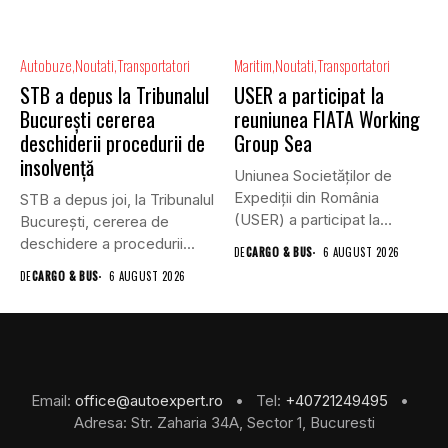
Autobuze
Noutati
Transportatori
Maritim
Noutati
Transportatori
STB a depus la Tribunalul
USER a participat la
București cererea
reuniunea FIATA Working
deschiderii procedurii de
Group Sea
insolvență
Uniunea Societăților de
Expediții din România
STB a depus joi, la Tribunalul
(USER) a participat la
Bucureşti, cererea de
reuniunea online...
deschidere a procedurii...
DE
CARGO & BUS
6 AUGUST 2026
DE
CARGO & BUS
6 AUGUST 2026
Email:
office@autoexpert.ro
• Tel:
+40721249495
•
Adresa: Str. Zaharia 34A, Sector 1, Bucuresti