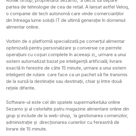
Rohlik Group, proprietarul Sezamo, a decis să separe
partea de tehnologie de cea de retail. A lansat astfel Veloq,
o companie de tech autonomă care vinde comercianților
din întreaga lume soluții IT de ultimă generație în domeniul
alimentar online.
Vorbim de o platformă specializată pe comerțul alimentar
optimizată pentru personalizare și conversie ce permite
operațiuni cu coșuri complete în aceeași zi,, urmare a unui
sistem automatizat bazat pe inteligență artificială; livrare
exactă în ferestre de câte 15 minute, urmare a unui sistem
inteligent de rutare care face ca un pachet să fie transmis
de la sursă la destinație sau destinații, chiar și între două
rețele diferite.
Software-ul este cel din spatele supermarketului online
Sezamo și al celorlalte patru magazine alimentare online din
grup și include de la web-shop, la gestionarea comenzilor,
administrație și direcționarea curierilor cu fereastră de
livrare de 15 minute.