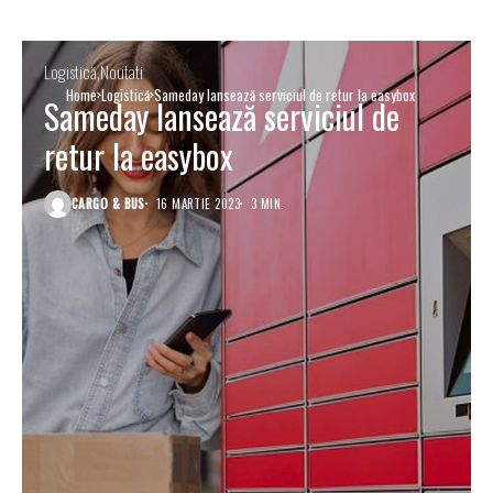
Logistică
Noutati
Home
Logistică
Sameday lansează serviciul de retur la easybox
Sameday lansează serviciul de
retur la easybox
CARGO & BUS
16 MARTIE 2023
3 MIN.