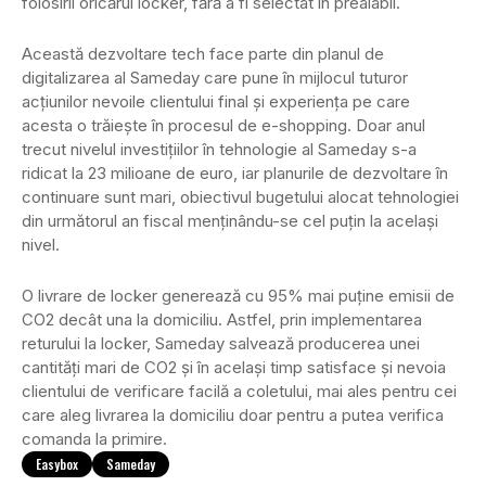
folosirii oricărui locker, fără a fi selectat în prealabil.
Această dezvoltare tech face parte din planul de
digitalizarea al Sameday care pune în mijlocul tuturor
acțiunilor nevoile clientului final și experiența pe care
acesta o trăiește în procesul de e-shopping. Doar anul
trecut nivelul investițiilor în tehnologie al Sameday s-a
ridicat la 23 milioane de euro, iar planurile de dezvoltare în
continuare sunt mari, obiectivul bugetului alocat tehnologiei
din următorul an fiscal menținându-se cel puțin la același
nivel.
O livrare de locker generează cu 95% mai puține emisii de
CO2 decât una la domiciliu. Astfel, prin implementarea
returului la locker, Sameday salvează producerea unei
cantități mari de CO2 și în același timp satisface și nevoia
clientului de verificare facilă a coletului, mai ales pentru cei
care aleg livrarea la domiciliu doar pentru a putea verifica
comanda la primire.
Easybox
Sameday