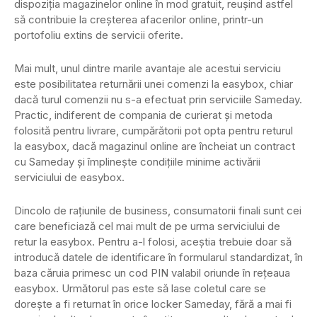
dispoziția magazinelor online în mod gratuit, reușind astfel
să contribuie la creșterea afacerilor online, printr-un
portofoliu extins de servicii oferite.
Mai mult, unul dintre marile avantaje ale acestui serviciu
este posibilitatea returnării unei comenzi la easybox, chiar
dacă turul comenzii nu s-a efectuat prin serviciile Sameday.
Practic, indiferent de compania de curierat și metoda
folosită pentru livrare, cumpărătorii pot opta pentru returul
la easybox, dacă magazinul online are încheiat un contract
cu Sameday și împlinește condițiile minime activării
serviciului de easybox.
Dincolo de rațiunile de business, consumatorii finali sunt cei
care beneficiază cel mai mult de pe urma serviciului de
retur la easybox. Pentru a-l folosi, aceștia trebuie doar să
introducă datele de identificare în formularul standardizat, în
baza căruia primesc un cod PIN valabil oriunde în rețeaua
easybox. Următorul pas este să lase coletul care se
dorește a fi returnat în orice locker Sameday, fără a mai fi