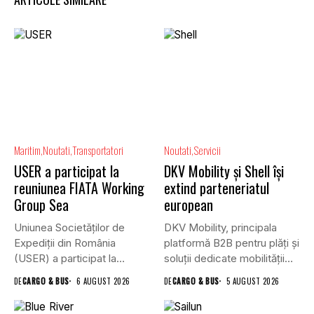
Maritim
Noutati
Transportatori
Noutati
Servicii
USER a participat la
DKV Mobility și Shell își
reuniunea FIATA Working
extind parteneriatul
Group Sea
european
Uniunea Societăților de
DKV Mobility, principala
Expediții din România
platformă B2B pentru plăți și
(USER) a participat la
soluții dedicate mobilității
reuniunea online...
rutiere,...
DE
CARGO & BUS
6 AUGUST 2026
DE
CARGO & BUS
5 AUGUST 2026