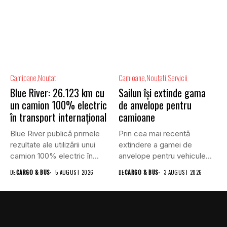
Camioane
Noutati
Camioane
Noutati
Servicii
Blue River: 26.123 km cu
Sailun își extinde gama
un camion 100% electric
de anvelope pentru
în transport internațional
camioane
Blue River publică primele
Prin cea mai recentă
rezultate ale utilizării unui
extindere a gamei de
camion 100% electric în...
anvelope pentru vehicule
comerciale,...
DE
CARGO & BUS
5 AUGUST 2026
DE
CARGO & BUS
3 AUGUST 2026