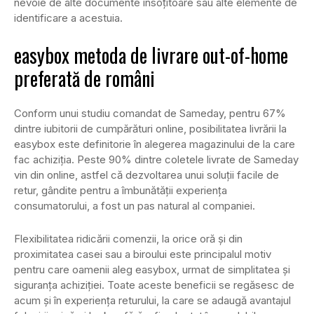
nevoie de alte documente însoțitoare sau alte elemente de
identificare a acestuia.
easybox metoda de livrare out-of-home
preferată de români
Conform unui studiu comandat de Sameday, pentru 67%
dintre iubitorii de cumpărături online, posibilitatea livrării la
easybox este definitorie în alegerea magazinului de la care
fac achiziția. Peste 90% dintre coletele livrate de Sameday
vin din online, astfel că dezvoltarea unui soluții facile de
retur, gândite pentru a îmbunătății experiența
consumatorului, a fost un pas natural al companiei.
Flexibilitatea ridicării comenzii, la orice oră și din
proximitatea casei sau a biroului este principalul motiv
pentru care oamenii aleg easybox, urmat de simplitatea și
siguranța achiziției. Toate aceste beneficii se regăsesc de
acum și în experiența returului, la care se adaugă avantajul